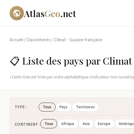
Atlas
Geo
.net
Accueil
/
Classements
/
Climat - Guyane française
📋 Liste des pays par Climat
ℹ️ Cette liste est triée par ordre alphabétique (indicateur non numériq
TYPE :
Tous
Pays
Territoires
Tous
Afrique
Asie
Europe
Amériqu
CONTINENT :