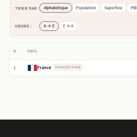
Alphabétique
Population
Superficie
PIB
TRIER PAR :
ORDRE :
A → Z
Z → A
#
PAYS
1
France
Europe de l'Ouest