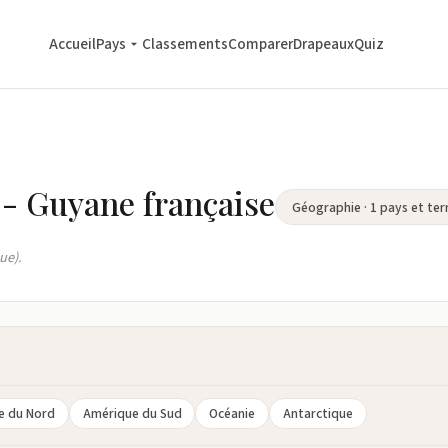
Accueil
Pays
Classements
Comparer
Drapeaux
Quiz
 - Guyane française
Géographie · 1 pays et terr
ue).
e du Nord
Amérique du Sud
Océanie
Antarctique