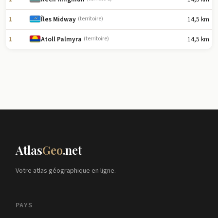
1
14,5 km
Îles Midway
(territoire)
1
14,5 km
Atoll Palmyra
(territoire)
Atlas
Geo
.net
Votre atlas géographique en ligne.
PAYS