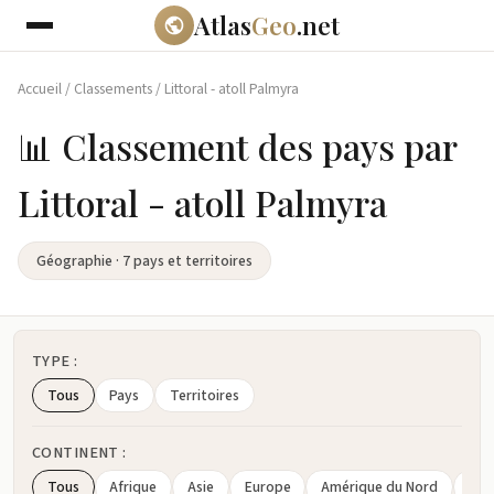
Atlas
Geo
.net
Accueil
/
Classements
/
Littoral - atoll Palmyra
📊 Classement des pays par
Littoral - atoll Palmyra
Géographie · 7 pays et territoires
TYPE :
Tous
Pays
Territoires
CONTINENT :
Tous
Afrique
Asie
Europe
Amérique du Nord
Amé