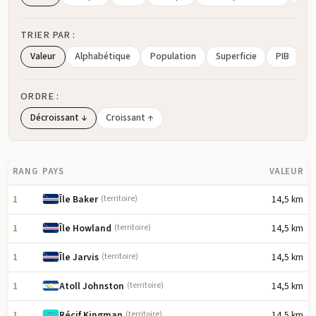
TRIER PAR :
Valeur
Alphabétique
Population
Superficie
PIB
ORDRE :
Décroissant ↓
Croissant ↑
RANG
PAYS
VALEUR
1
14,5 km
Île Baker
(territoire)
1
14,5 km
Île Howland
(territoire)
1
14,5 km
Île Jarvis
(territoire)
1
14,5 km
Atoll Johnston
(territoire)
1
14,5 km
Récif Kingman
(territoire)