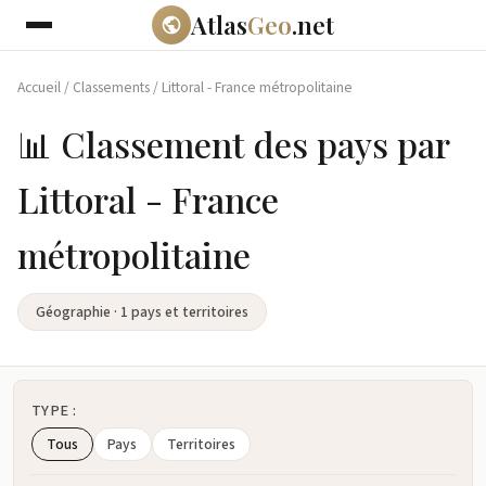
Atlas
Geo
.net
Accueil
/
Classements
/
Littoral - France métropolitaine
📊 Classement des pays par
Littoral - France
métropolitaine
Géographie · 1 pays et territoires
TYPE :
Tous
Pays
Territoires