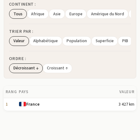
CONTINENT :
Tous
Afrique
Asie
Europe
Amérique du Nord
Amé
TRIER PAR :
Valeur
Alphabétique
Population
Superficie
PIB
ORDRE :
Décroissant ↓
Croissant ↑
RANG
PAYS
VALEUR
1
3 427 km
France