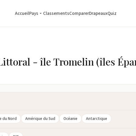
Accueil
Pays
Classements
Comparer
Drapeaux
Quiz
ttoral - île Tromelin (îles Épa
e du Nord
Amérique du Sud
Océanie
Antarctique