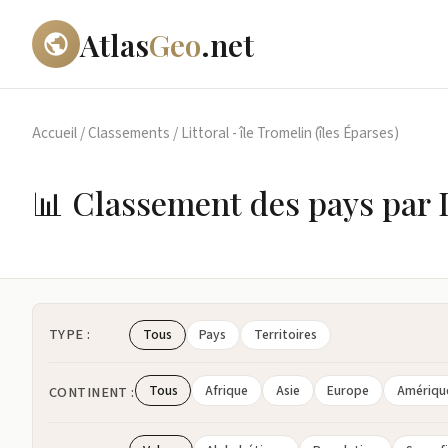
Atlas
Geo
.net
Accueil
/
Classements
/
Littoral - île Tromelin (îles Éparses)
📊 Classement des pays par Li
TYPE :
Tous
Pays
Territoires
Tous
Afrique
Asie
Europe
Amériqu
CONTINENT :