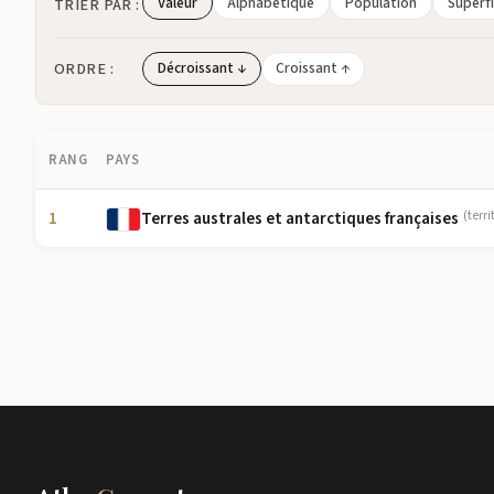
Valeur
Alphabétique
Population
Superfi
TRIER PAR :
ORDRE :
Décroissant ↓
Croissant ↑
RANG
PAYS
1
Terres australes et antarctiques françaises
(terri