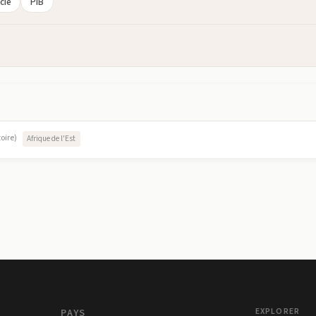
cie
PIB
toire)
Afrique de l'Est
PAYS
EXPLORER