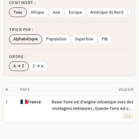
CONTINENT :
Tous
Afrique
Asie
Europe
Amérique du Nord
Amé
TRIER PAR :
Alphabétique
Population
Superficie
PIB
ORDRE :
A → Z
Z → A
#
PAYS
VALEUR
1
Basse-Terre est d'origine volcanique avec des
France
montagnes intérieures ; Grande-Terre est une
formation calcaire de faible altitude ; la plupart des
Lire
sept autres îles sont d'origine volcanique ;