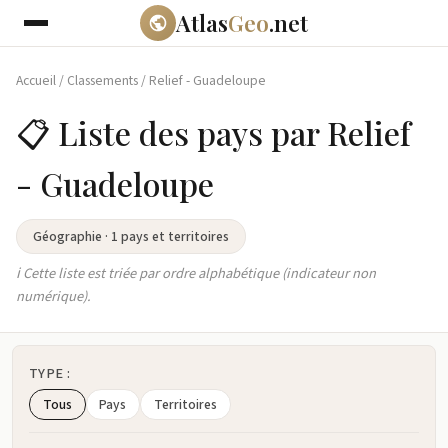
Atlas
Geo
.net
Accueil
/
Classements
/
Relief - Guadeloupe
📋 Liste des pays par Relief
- Guadeloupe
Géographie · 1 pays et territoires
ℹ️ Cette liste est triée par ordre alphabétique (indicateur non
numérique).
TYPE :
Tous
Pays
Territoires