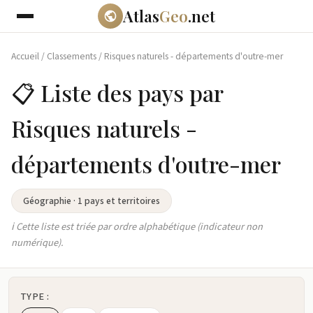
Atlas
Geo
.net
Accueil
/
Classements
/
Risques naturels - départements d'outre-mer
📋 Liste des pays par
Risques naturels -
départements d'outre-mer
Géographie · 1 pays et territoires
ℹ️ Cette liste est triée par ordre alphabétique (indicateur non
numérique).
TYPE :