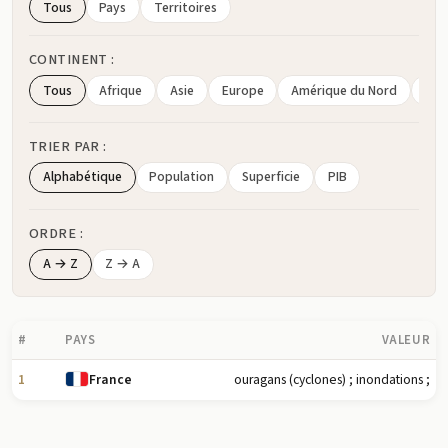
Tous
Pays
Territoires
CONTINENT :
Tous
Afrique
Asie
Europe
Amérique du Nord
Amé
TRIER PAR :
Alphabétique
Population
Superficie
PIB
ORDRE :
A → Z
Z → A
#
PAYS
VALEUR
1
ouragans (cyclones) ; inondations ;
France