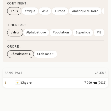
CONTINENT :
Tous
Afrique
Asie
Europe
Amérique du Nord
Amé
TRIER PAR :
Valeur
Alphabétique
Population
Superficie
PIB
ORDRE :
Décroissant ↓
Croissant ↑
RANG
PAYS
VALEUR
1
7 000 km (2011)
Chypre