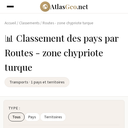
Atlas
Geo
.net
Accueil
/
Classements
/
Routes - zone chypriote turque
📊 Classement des pays par
Routes - zone chypriote
turque
Transports · 1 pays et territoires
TYPE :
Tous
Pays
Territoires