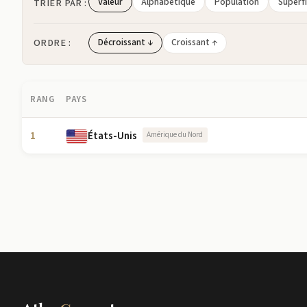
Valeur
Alphabétique
Population
Superfi
TRIER PAR :
ORDRE :
Décroissant ↓
Croissant ↑
RANG
PAYS
1
États-Unis
Amérique du Nord