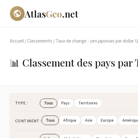
Atlas
Geo
.net
Accueil
/
Classements
/
Taux de change - yen japonais par dollar 
📊 Classement des pays par T
TYPE :
Tous
Pays
Territoires
Tous
Afrique
Asie
Europe
Amériqu
CONTINENT :