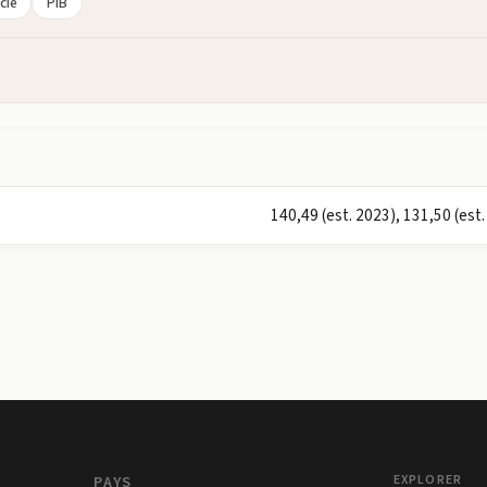
cie
PIB
140,49 (est. 2023), 131,50 (est.
PAYS
EXPLORER