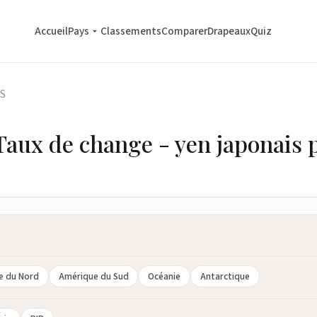
Accueil
Pays
Classements
Comparer
Drapeaux
Quiz
US
aux de change - yen japonais p
e du Nord
Amérique du Sud
Océanie
Antarctique