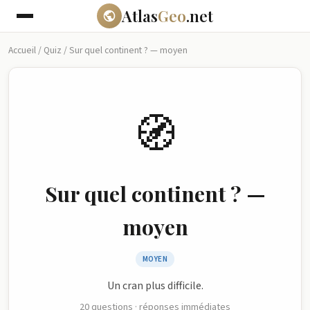
Atlas
Geo
.net
Accueil
/
Quiz
/
Sur quel continent ? — moyen
🧭
Sur quel continent ? —
moyen
MOYEN
Un cran plus difficile.
20 questions · réponses immédiates