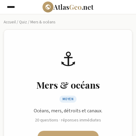
Atlas
Geo
.net
Accueil
/
Quiz
/
Mers & océans
⚓
Mers & océans
MOYEN
Océans, mers, détroits et canaux.
20 questions · réponses immédiates