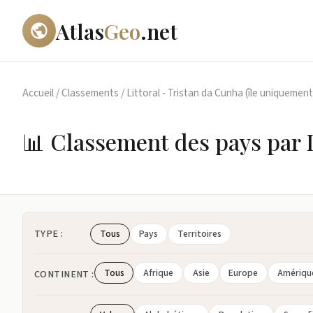
Atlas
Geo
.net
Accueil
/
Classements
/
Littoral - Tristan da Cunha (île uniquement
📊 Classement des pays par L
TYPE :
Tous
Pays
Territoires
Tous
Afrique
Asie
Europe
Amériqu
CONTINENT :