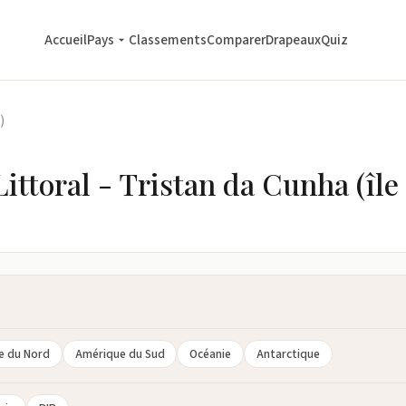
Accueil
Pays
Classements
Comparer
Drapeaux
Quiz
)
ittoral - Tristan da Cunha (îl
e du Nord
Amérique du Sud
Océanie
Antarctique