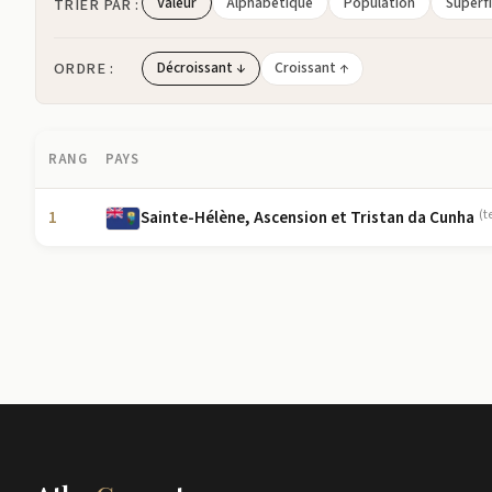
Valeur
Alphabétique
Population
Superfi
TRIER PAR :
ORDRE :
Décroissant ↓
Croissant ↑
RANG
PAYS
1
Sainte-Hélène, Ascension et Tristan da Cunha
(t