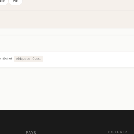
cie
PIB
erritoire)
Afrique de l'Ouest
PAYS
EXPLORER