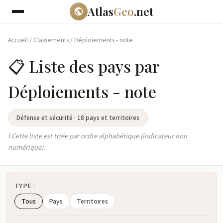
Atlas
Geo
.net
Accueil
/
Classements
/
Déploiements - note
📋 Liste des pays par
Déploiements - note
Défense et sécurité · 18 pays et territoires
ℹ️ Cette liste est triée par ordre alphabétique (indicateur non
numérique).
TYPE :
Tous
Pays
Territoires