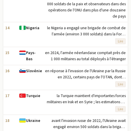
pour participer à une opération internationale
le Niger ; le Mali avait engagé 1 100 soldats et
000 soldats de la paix et observateurs dans des
200 gendarmes dans la force
opérations de l'ONU dans plus d'une douzaine
de pays
14
le Nigeria a engagé une brigade de combat de
Nigeria
l'armée (environ 3 000 soldats) dans la Force
multinationale mixte (MNJTF), une force
Lire
régionale de lutte contre le terrorisme
composée de troupes du Bénin, du Cameroun,
15
en 2024, l'armée néerlandaise comptait près de
Pays-
du Tchad et du Niger ; la MNJTF mène des
1 000 militaires au total déployés à l'étranger
Bas
opérations contre Boko Haram et d'autres
16
en réponse à l'invasion de l'Ukraine par la Russie
groupes terroristes opérant dans la zone
Slovénie
générale du bassin du lac Tchad et le long de la
en 2022, certains pays de l'OTAN, dont la
frontière nord-est du Nigeria ; les contingents
Slovénie, ont envoyé des troupes et
Lire
nationaux de la MNJTF sont déployés sur leurs
équipements supplémentaires aux
groupements tactiques déployés sur le territoire
propres territoires nationaux, bien que des
17
la Turquie maintient d'importantes forces
Turquie
opérations transfrontalières soient menées
de l'OTAN en Europe de l'Est
militaires en Irak et en Syrie ; les estimations de
périodiquement
taille varient car certaines forces sont des
Lire
déploiements à long terme tandis que d'autres
sont déployées pour des opérations spécifiques
18
avant l'invasion russe de 2022, l'Ukraine avait
Ukraine
; entre 2016 et 2020, la Turquie a mené quatre
engagé environ 500 soldats dans la brigade