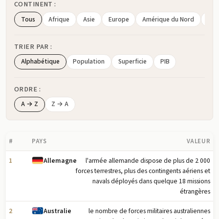
CONTINENT :
Tous
Afrique
Asie
Europe
Amérique du Nord
Amé
TRIER PAR :
Alphabétique
Population
Superficie
PIB
ORDRE :
A → Z
Z → A
#
PAYS
VALEUR
1
l'armée allemande dispose de plus de 2 000
Allemagne
forces terrestres, plus des contingents aériens et
navals déployés dans quelque 18 missions
étrangères
2
le nombre de forces militaires australiennes
Australie