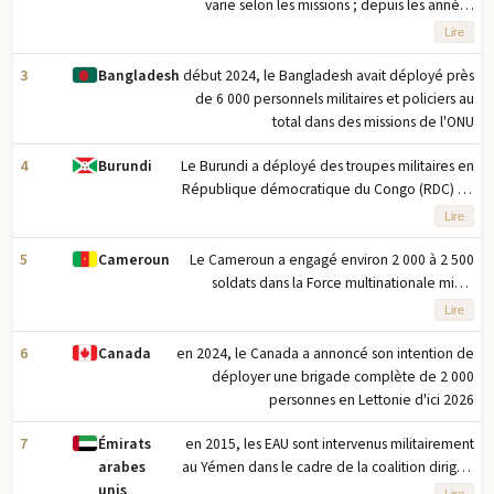
varie selon les missions ; depuis les années
1990, l'Australie a déployé plus de 30 000
Lire
militaires dans près de 100 opérations de
maintien de la paix de l'ONU et opérations
3
début 2024, le Bangladesh avait déployé près
Bangladesh
militaires de coalition à travers le monde
de 6 000 personnels militaires et policiers au
total dans des missions de l'ONU
4
Le Burundi a déployé des troupes militaires en
Burundi
République démocratique du Congo (RDC) en
2022 dans le cadre d'une force régionale est-
Lire
africaine ; en 2025, un contingent était toujours
présent en RDC
5
Le Cameroun a engagé environ 2 000 à 2 500
Cameroun
soldats dans la Force multinationale mixte
(MNJTF) contre Boko Haram et d'autres groupes
Lire
terroristes opérant dans la zone générale du
bassin du lac Tchad et le long de la frontière
6
en 2024, le Canada a annoncé son intention de
Canada
nord-est du Nigeria ; les contingents nationaux
déployer une brigade complète de 2 000
de la MNJTF sont déployés sur leurs propres
personnes en Lettonie d'ici 2026
territoires nationaux, bien que des opérations
7
en 2015, les EAU sont intervenus militairement
Émirats
transfrontalières se produisent
au Yémen dans le cadre de la coalition dirigée
arabes
occasionnellement
par l'Arabie saoudite en soutien au
unis
Lire