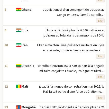
gouvernement de la République du Yémen
avec environ 3 500 soldats, ainsi que des forces
8
depuis l'envoi d'un contingent de troupes au
Ghana
aériennes et navales de soutien ; les EAU ont
Congo en 1960, l'armée contribue
retiré leur principale force militaire du Yémen en
régulièrement aux missions de maintien de la
Lire
2019, mais ont conservé une petite présence
paix parrainées par l'Afrique et l'ONU
militaire tout en travaillant avec des groupes
9
l'Inde a déployé plus de 6 000 militaires et
Inde
mandataires dans le sud du Yémen, notamment
policiers au total dans des missions de l'ONU
le Conseil de transition du Sud (STC)
10
L'Iran a maintenu une présence militaire en Syrie
Iran
et a recruté, formé et financé des milliers de
combattants syriens et étrangers pour soutenir le
Lire
régime d'ASAD pendant la guerre civile syrienne
(2011-décembre 2024)
11
contribue environ 350 à 550 soldats à la brigade
Lituanie
militaire conjointe Lituanie, Pologne et Ukraine
(LITPOLUKRBRIG), qui a été créée en 2014 ; la
Lire
brigade est basée en Pologne et comprend un
état-major international, trois bataillons et des
12
jusqu'à l'annonce de son retrait en mai 2022, le
Mali
unités spécialisées ; les unités affiliées à la
Mali faisait partie d'une force opérationnelle
brigade multinationale restent dans les
anti-djihadiste de cinq nations connue sous le
Lire
structures des forces armées de leurs pays
nom de Groupe du G5 Sahel, créée en 2014
respectifs jusqu'à ce que la brigade soit activée
avec le Burkina Faso, le Tchad, la Mauritanie et
13
depuis 2002, la Mongolie a déployé plus de 20
Mongolie