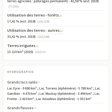
terres agricoles : pâturages permanents : 42,58 % (est. 2018)
(77/241)
Utilisation des terres - forêts
17,42 % (est. 2018)
(141/228)
Utilisation des terres - autres
33,42 % (est. 2018)
(102/248)
Terres irriguées
15 210 km² (2020)
(30/217)
HYDROGRAPHIE
Grands lacs salés
Lac Eyre - 9 690 km² ; Lac Torrens (éphémère) - 5 780 km² ; Lac
Gairdner - 4 470 km² ; Lac Mackay (éphémère) - 3 494 km² ; Lac
Frome - 2 410 km² ; Lac Amadeus (éphémère) - 1 032 km²
Grands fleuves