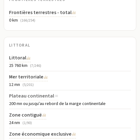
Frontières terrestres - total
0 km
(166/254)
LITTORAL
Littoral
25 760 km
(7/246)
Mer territoriale
12 mn
(5/201)
Plateau continental
200 mn ou jusqu'au rebord de la marge continentale
Zone contiguë
24 nm
(1/90)
Zone économique exclusive