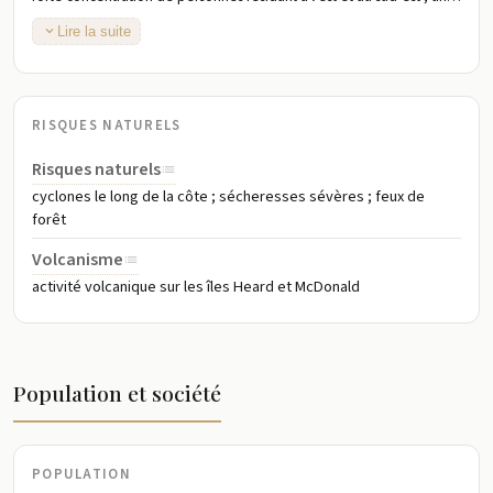
centre de population secondaire est situé dans et autour de Perth à
Lire la suite
l'ouest ; parmi les États et Territoires, la Nouvelle-Galles du Sud a,
de loin, la plus grande population ; l'intérieur, ou "outback", a une
population très clairsemée
RISQUES NATURELS
Risques naturels
cyclones le long de la côte ; sécheresses sévères ; feux de
forêt
Volcanisme
activité volcanique sur les îles Heard et McDonald
Population et société
POPULATION