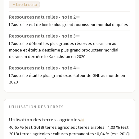
2021 ; le charbon est la ressource énergétique la plus abondante du
Lire la suite
pays, et le charbon se classe comme le deuxième produit
d'exportation de l'Australie en termes de revenus ; en 2020,
Ressources naturelles - note 2
l'Australie détenait les troisièmes plus grandes réserves de charbon
L'Australie est de loin le plus grand fournisseur mondial d'opales
récupérables au monde derrière la Russie
Ressources naturelles - note 3
L'Australie détient les plus grandes réserves d'uranium au
monde et était le deuxième plus grand producteur mondial
d'uranium derrière le Kazakhstan en 2020
Ressources naturelles - note 4
L'Australie était le plus grand exportateur de GNL au monde en
2020
UTILISATION DES TERRES
Utilisation des terres - agricoles
46,65 % (est. 2018) terres agricoles : terres arables : 4,03 % (est.
2018) terres agricoles : cultures permanentes : 0,04 % (est. 2018)