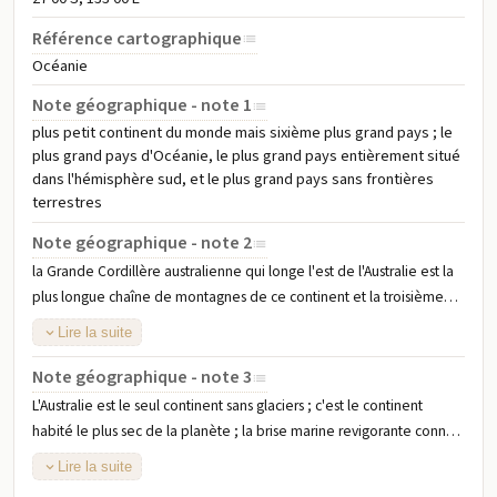
années 2000, la politique australienne devint instable avec
Référence cartographique
de fréquentes tentatives d'évincer les chefs de parti,
Océanie
notamment cinq changements de premier ministre entre
Note géographique - note 1
2010 et 2018. En conséquence, les deux principaux partis
plus petit continent du monde mais sixième plus grand pays ; le
plus grand pays d'Océanie, le plus grand pays entièrement situé
instituèrent des règles pour rendre plus difficile la
dans l'hémisphère sud, et le plus grand pays sans frontières
destitution d'un chef de parti.
terrestres
Note géographique - note 2
la Grande Cordillère australienne qui longe l'est de l'Australie est la
plus longue chaîne de montagnes de ce continent et la troisième
plus longue chaîne terrestre du monde ; le terme « Grande
Lire la suite
Cordillère australienne » fait référence au fait que les montagnes
forment une ligne de partage des eaux à partir de laquelle toutes
Note géographique - note 3
les rivières de l'est de l'Australie s'écoulent – vers l'est, l'ouest, le
L'Australie est le seul continent sans glaciers ; c'est le continent
nord et le sud
habité le plus sec de la planète ; la brise marine revigorante connue
sous le nom de « Docteur de Fremantle » affecte la ville de Perth sur
Lire la suite
la côte ouest et est l'un des vents les plus réguliers au monde ;