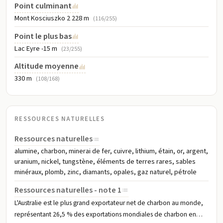
Point culminant
Mont Kosciuszko 2 228 m
(116/255)
Point le plus bas
Lac Eyre -15 m
(23/255)
Altitude moyenne
330 m
(108/168)
RESSOURCES NATURELLES
Ressources naturelles
alumine, charbon, minerai de fer, cuivre, lithium, étain, or, argent,
uranium, nickel, tungstène, éléments de terres rares, sables
minéraux, plomb, zinc, diamants, opales, gaz naturel, pétrole
Ressources naturelles - note 1
L'Australie est le plus grand exportateur net de charbon au monde,
représentant 26,5 % des exportations mondiales de charbon en