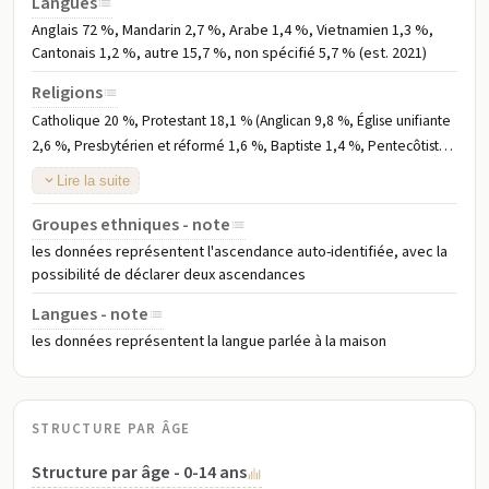
Langues
Anglais 72 %, Mandarin 2,7 %, Arabe 1,4 %, Vietnamien 1,3 %,
Cantonais 1,2 %, autre 15,7 %, non spécifié 5,7 % (est. 2021)
Religions
Catholique 20 %, Protestant 18,1 % (Anglican 9,8 %, Église unifiante
2,6 %, Presbytérien et réformé 1,6 %, Baptiste 1,4 %, Pentecôtiste
1 %, autre protestant 1,7 %), autre chrétien 3,5 %, Musulman 3,2 %,
Lire la suite
Hindou 2,7 %, Bouddhiste 2,4 %, Orthodoxe 2,3 % (Orthodoxe
oriental 2,1 %, Orthodoxe oriental 0,2 %), autre 2,1 %, aucun 38,4
Groupes ethniques - note
%, non spécifié 7,3 % (est. 2021)
les données représentent l'ascendance auto-identifiée, avec la
possibilité de déclarer deux ascendances
Langues - note
les données représentent la langue parlée à la maison
STRUCTURE PAR ÂGE
Structure par âge - 0-14 ans