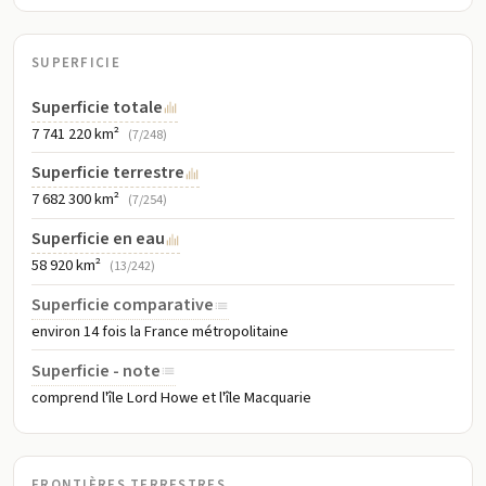
l'Australie abrite 10 % de la biodiversité mondiale, et un grand
nombre de sa flore et de sa faune n'existent nulle part ailleurs dans
le monde
SUPERFICIE
Superficie totale
7 741 220 km²
(7/248)
Superficie terrestre
7 682 300 km²
(7/254)
Superficie en eau
58 920 km²
(13/242)
Superficie comparative
environ 14 fois la France métropolitaine
Superficie - note
comprend l'île Lord Howe et l'île Macquarie
FRONTIÈRES TERRESTRES