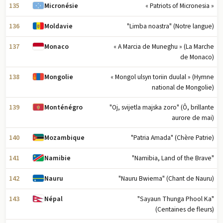
135
« Patriots of Micronesia »
Micronésie
136
"Limba noastra" (Notre langue)
Moldavie
137
« A Marcia de Muneghu » (La Marche
Monaco
de Monaco)
138
« Mongol ulsyn toriin duulal » (Hymne
Mongolie
national de Mongolie)
139
"Oj, svijetla majska zoro" (Ô, brillante
Monténégro
aurore de mai)
140
"Patria Amada" (Chère Patrie)
Mozambique
141
"Namibia, Land of the Brave"
Namibie
142
"Nauru Bwiema" (Chant de Nauru)
Nauru
143
"Sayaun Thunga Phool Ka"
Népal
(Centaines de fleurs)