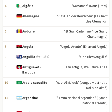
4
"Kassaman" (Nous jurons)
Algérie
5
"Das Lied der Deutschen" (Le Chant
Allemagne
des Allemands)
6
"El Gran Carlemany" (Le Grand
Andorre
Charlemagne)
7
"Angola Avante" (En avant Angola)
Angola
8
"God Bless Anguilla"
Anguilla
(territoire)
9
Fair Antigua, We Salute Thee
Antigua-et-
Barbuda
10
"Aash Al Maleek" (Longue vie à notre
Arabie saoudite
Roi bien-aimé)
11
"Himno Nacional Argentino" (Hymne
Argentine
national argentin)