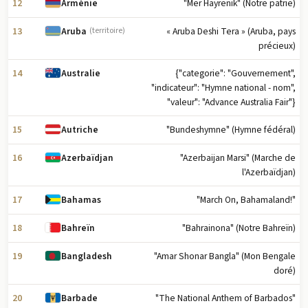
12
"Mer Hayrenik" (Notre patrie)
Arménie
13
« Aruba Deshi Tera » (Aruba, pays
Aruba
(territoire)
précieux)
14
{"categorie": "Gouvernement",
Australie
"indicateur": "Hymne national - nom",
"valeur": "Advance Australia Fair"}
15
"Bundeshymne" (Hymne fédéral)
Autriche
16
"Azerbaijan Marsi" (Marche de
Azerbaïdjan
l'Azerbaïdjan)
17
"March On, Bahamaland!"
Bahamas
18
"Bahrainona" (Notre Bahreïn)
Bahreïn
19
"Amar Shonar Bangla" (Mon Bengale
Bangladesh
doré)
20
"The National Anthem of Barbados"
Barbade