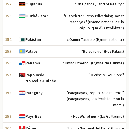
152
"Oh Uganda, Land of Beauty!"
Ouganda
153
"O'zbekiston Respublikasining Davlat
Ouzbékistan
Madhiyasi" (Hymne national de la
République d'Ouzbékistan)
154
« Qaumi Tarana » (Hymne national)
Pakistan
155
"Belau rekid" (Nos Palaos)
Palaos
156
"Himno Istmeno" (Hymne de l'Isthme)
Panama
157
"O Arise All You Sons"
Papouasie-
Nouvelle-Guinée
158
"Paraguayos, Republica o muerte!"
Paraguay
(Paraguayens, La République ou la
mort !)
159
« Het Wilhelmus » (Le Guillaume)
Pays-Bas
160
"Himno Nacional del Peru" (Hymne
Pérou