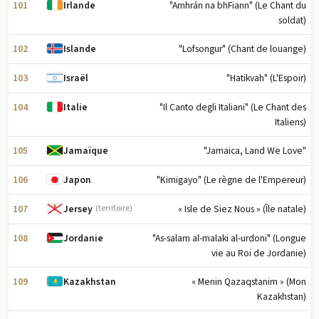
101
"Amhrán na bhFiann" (Le Chant du
Irlande
soldat)
102
"Lofsongur" (Chant de louange)
Islande
103
"Hatikvah" (L'Espoir)
Israël
104
"Il Canto degli Italiani" (Le Chant des
Italie
Italiens)
105
"Jamaica, Land We Love"
Jamaïque
106
"Kimigayo" (Le règne de l'Empereur)
Japon
107
« Isle de Siez Nous » (Île natale)
Jersey
(territoire)
108
"As-salam al-malaki al-urdoni" (Longue
Jordanie
vie au Roi de Jordanie)
109
« Menin Qazaqstanim » (Mon
Kazakhstan
Kazakhstan)