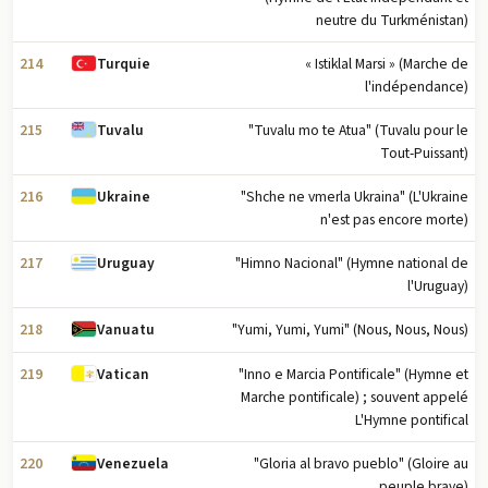
neutre du Turkménistan)
214
« Istiklal Marsi » (Marche de
Turquie
l'indépendance)
215
"Tuvalu mo te Atua" (Tuvalu pour le
Tuvalu
Tout-Puissant)
216
"Shche ne vmerla Ukraina" (L'Ukraine
Ukraine
n'est pas encore morte)
217
"Himno Nacional" (Hymne national de
Uruguay
l'Uruguay)
218
"Yumi, Yumi, Yumi" (Nous, Nous, Nous)
Vanuatu
219
"Inno e Marcia Pontificale" (Hymne et
Vatican
Marche pontificale) ; souvent appelé
L'Hymne pontifical
220
"Gloria al bravo pueblo" (Gloire au
Venezuela
peuple brave)