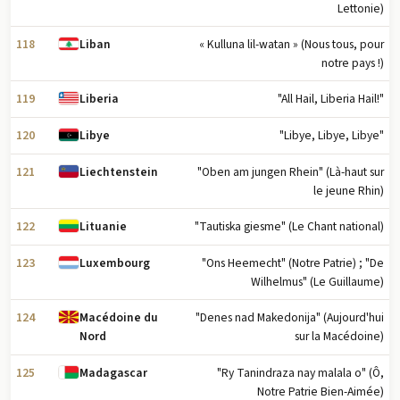
Lettonie)
118
« Kulluna lil-watan » (Nous tous, pour
Liban
notre pays !)
119
"All Hail, Liberia Hail!"
Liberia
120
"Libye, Libye, Libye"
Libye
121
"Oben am jungen Rhein" (Là-haut sur
Liechtenstein
le jeune Rhin)
122
"Tautiska giesme" (Le Chant national)
Lituanie
123
"Ons Heemecht" (Notre Patrie) ; "De
Luxembourg
Wilhelmus" (Le Guillaume)
124
"Denes nad Makedonija" (Aujourd'hui
Macédoine du
sur la Macédoine)
Nord
125
"Ry Tanindraza nay malala o" (Ô,
Madagascar
Notre Patrie Bien-Aimée)