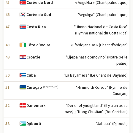
45
« Aegukka » (Chant patriotique)
Corée du Nord
46
"Aegukga" (Chant patriotique)
Corée du Sud
47
"Himno Nacional de Costa Rica"
Costa Rica
(Hymne national du Costa Rica)
48
« L'Abidjanaise » (Chant d'Abidjan)
Côte d'Ivoire
49
"Lijepa nasa domovino" (Notre belle
Croatie
patrie)
50
"La Bayamesa" (Le Chant de Bayamo)
Cuba
51
"Himmo di Korsou" (Hymne de
Curaçao
(territoire)
Curaçao)
52
"Der er et yndigt land" (Il y a un beau
Danemark
pays) ; "Kong Christian" (Roi Christian)
53
"Jabuuti" (Djibouti)
Djibouti