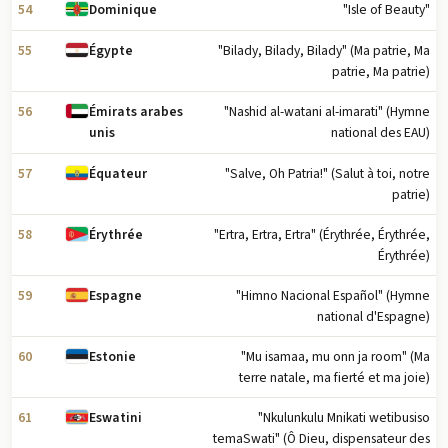
54
"Isle of Beauty"
Dominique
55
"Bilady, Bilady, Bilady" (Ma patrie, Ma
Égypte
patrie, Ma patrie)
56
"Nashid al-watani al-imarati" (Hymne
Émirats arabes
national des EAU)
unis
57
"Salve, Oh Patria!" (Salut à toi, notre
Équateur
patrie)
58
"Ertra, Ertra, Ertra" (Érythrée, Érythrée,
Érythrée
Érythrée)
59
"Himno Nacional Español" (Hymne
Espagne
national d'Espagne)
60
"Mu isamaa, mu onn ja room" (Ma
Estonie
terre natale, ma fierté et ma joie)
61
"Nkulunkulu Mnikati wetibusiso
Eswatini
temaSwati" (Ô Dieu, dispensateur des