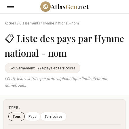
Atlas
Geo
.net
Accueil
/
Classements
/
Hymne national - nom
📋 Liste des pays par Hymne
national - nom
Gouvernement · 224 pays et territoires
ℹ️ Cette liste est triée par ordre alphabétique (indicateur non
numérique).
TYPE :
Tous
Pays
Territoires