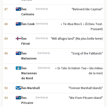
87
"Beloved Isle Cayman"
Îles
(territoire)
Caïmans
88
« Te Atua Mou E » (À Dieu Tout-
Îles Cook
(territoire)
Puissant)
89
"Mitt alfagra land" (Ma plus belle terre)
Îles
(territoire)
Féroé
90
"Song of the Falklands"
Îles
(territoire)
Malouines
91
« Gi Talo Gi Halom Tasi » (Au milieu
Îles
(territoire)
de la mer)
Mariannes
du Nord
92
"Forever Marshall Islands"
Îles Marshall
93
"We From Pitcairn Island"
Îles
(territoire)
Pitcairn