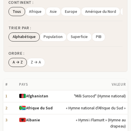
CONTINENT :
Tous
Afrique
Asie
Europe
Amérique du Nord
Amé
TRIER PAR :
Alphabétique
Population
Superficie
PIB
ORDRE :
A → Z
Z → A
#
PAYS
VALEUR
1
"Milli Surood" (Hymne national)
Afghanistan
2
« Hymne national d'Afrique du Sud »
Afrique du Sud
3
« Hymni i Flamurit » (Hymne au
Albanie
drapeau)