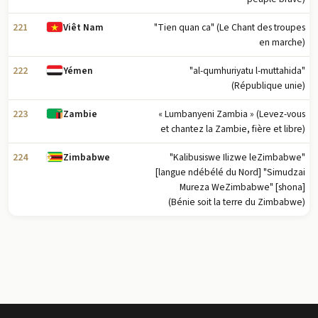
221
"Tien quan ca" (Le Chant des troupes
Viêt Nam
en marche)
222
"al-qumhuriyatu l-muttahida"
Yémen
(République unie)
223
« Lumbanyeni Zambia » (Levez-vous
Zambie
et chantez la Zambie, fière et libre)
224
"Kalibusiswe Ilizwe leZimbabwe"
Zimbabwe
[langue ndébélé du Nord] "Simudzai
Mureza WeZimbabwe" [shona]
(Bénie soit la terre du Zimbabwe)