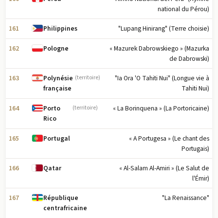
national du Pérou)
161
"Lupang Hinirang" (Terre choisie)
Philippines
162
« Mazurek Dabrowskiego » (Mazurka
Pologne
de Dabrowski)
163
"Ia Ora 'O Tahiti Nui" (Longue vie à
Polynésie
(territoire)
Tahiti Nui)
française
164
« La Borinquena » (La Portoricaine)
Porto
(territoire)
Rico
165
« A Portugesa » (Le chant des
Portugal
Portugais)
166
« Al-Salam Al-Amiri » (Le Salut de
Qatar
l'Émir)
167
"La Renaissance"
République
centrafricaine