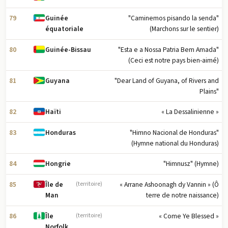
79
"Caminemos pisando la senda"
Guinée
(Marchons sur le sentier)
équatoriale
80
"Esta e a Nossa Patria Bem Amada"
Guinée-Bissau
(Ceci est notre pays bien-aimé)
81
"Dear Land of Guyana, of Rivers and
Guyana
Plains"
82
« La Dessalinienne »
Haïti
83
"Himno Nacional de Honduras"
Honduras
(Hymne national du Honduras)
84
"Himnusz" (Hymne)
Hongrie
85
« Arrane Ashoonagh dy Vannin » (Ô
Île de
(territoire)
terre de notre naissance)
Man
86
« Come Ye Blessed »
Île
(territoire)
Norfolk