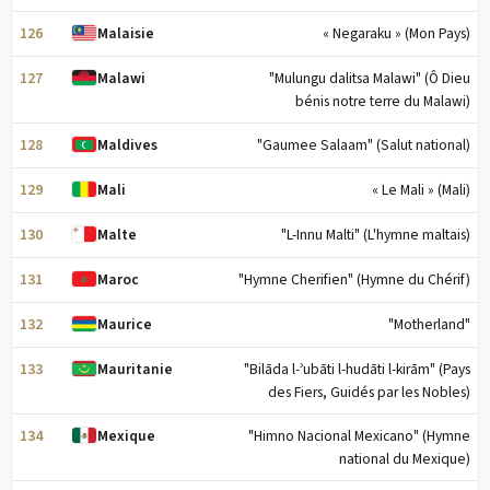
126
« Negaraku » (Mon Pays)
Malaisie
127
"Mulungu dalitsa Malawi" (Ô Dieu
Malawi
bénis notre terre du Malawi)
128
"Gaumee Salaam" (Salut national)
Maldives
129
« Le Mali » (Mali)
Mali
130
"L-Innu Malti" (L'hymne maltais)
Malte
131
"Hymne Cherifien" (Hymne du Chérif)
Maroc
132
"Motherland"
Maurice
133
"Bilāda l-ʾubāti l-hudāti l-kirām" (Pays
Mauritanie
des Fiers, Guidés par les Nobles)
134
"Himno Nacional Mexicano" (Hymne
Mexique
national du Mexique)