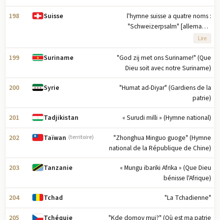
198
l'hymne suisse a quatre noms :
Suisse
"Schweizerpsalm" [allemand]
"Cantique Suisse" [français] "Salmo
Lire
svizzero" [italien] "Psalm svizzer"
[romanche] (Psaume suisse)
199
"God zij met ons Suriname!" (Que
Suriname
Dieu soit avec notre Suriname)
200
"Humat ad-Diyar" (Gardiens de la
Syrie
patrie)
201
« Surudi milli » (Hymne national)
Tadjikistan
202
"Zhonghua Minguo guoge" (Hymne
Taïwan
(territoire)
national de la République de Chine)
203
« Mungu ibariki Afrika » (Que Dieu
Tanzanie
bénisse l'Afrique)
204
"La Tchadienne"
Tchad
205
"Kde domov muj?" (Où est ma patrie
Tchéquie