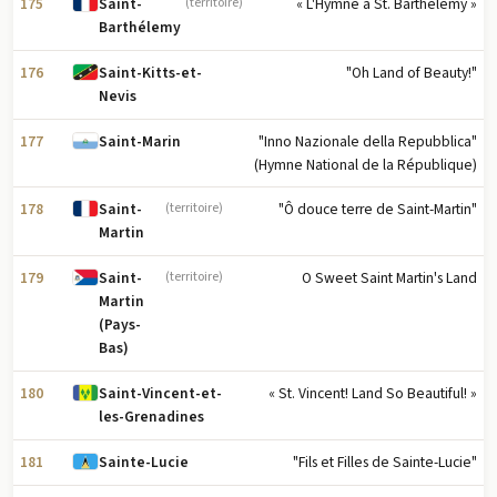
175
« L'Hymne à St. Barthélemy »
Saint-
(territoire)
Barthélemy
176
"Oh Land of Beauty!"
Saint-Kitts-et-
Nevis
177
"Inno Nazionale della Repubblica"
Saint-Marin
(Hymne National de la République)
178
"Ô douce terre de Saint-Martin"
Saint-
(territoire)
Martin
179
O Sweet Saint Martin's Land
Saint-
(territoire)
Martin
(Pays-
Bas)
180
« St. Vincent! Land So Beautiful! »
Saint-Vincent-et-
les-Grenadines
181
"Fils et Filles de Sainte-Lucie"
Sainte-Lucie