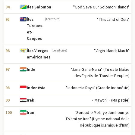
94
"God Save Our Solomon Islands"
Îles Salomon
95
"This Land of Ours"
Îles
(territoire)
Turques-
et-
Caïques
96
"Virgin Islands March"
Îles Vierges
(territoire)
américaines
97
"Jana-Gana-Mana" (Tu es le Maître
Inde
des Esprits de Tous les Peuples)
98
"Indonesia Raya" (Grande Indonésie)
Indonésie
99
« Mawtini » (Ma patrie)
Irak
100
"Soroud-e Melli-ye Jomhouri-ye
Iran
Eslami-ye Iran" (Hymne national de la
République islamique d'Iran)