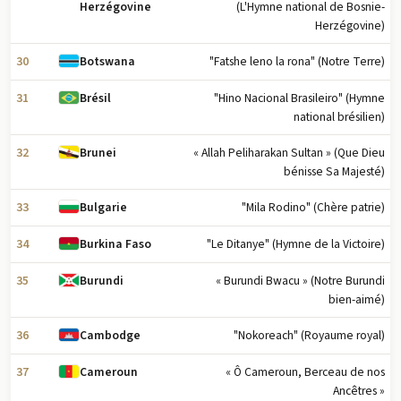
(L'Hymne national de Bosnie-
Herzégovine
Herzégovine)
30
"Fatshe leno la rona" (Notre Terre)
Botswana
31
"Hino Nacional Brasileiro" (Hymne
Brésil
national brésilien)
32
« Allah Peliharakan Sultan » (Que Dieu
Brunei
bénisse Sa Majesté)
33
"Mila Rodino" (Chère patrie)
Bulgarie
34
"Le Ditanye" (Hymne de la Victoire)
Burkina Faso
35
« Burundi Bwacu » (Notre Burundi
Burundi
bien-aimé)
36
"Nokoreach" (Royaume royal)
Cambodge
37
« Ô Cameroun, Berceau de nos
Cameroun
Ancêtres »