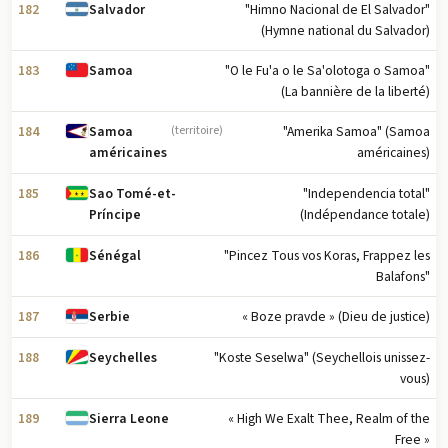
182
"Himno Nacional de El Salvador"
Salvador
(Hymne national du Salvador)
183
"O le Fu'a o le Sa'olotoga o Samoa"
Samoa
(La bannière de la liberté)
184
"Amerika Samoa" (Samoa
Samoa
(territoire)
américaines)
américaines
185
"Independencia total"
Sao Tomé-et-
(Indépendance totale)
Príncipe
186
"Pincez Tous vos Koras, Frappez les
Sénégal
Balafons"
187
« Boze pravde » (Dieu de justice)
Serbie
188
"Koste Seselwa" (Seychellois unissez-
Seychelles
vous)
189
« High We Exalt Thee, Realm of the
Sierra Leone
Free »