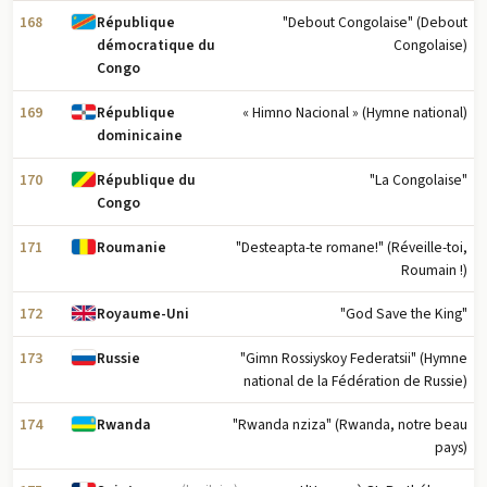
168
"Debout Congolaise" (Debout
République
Congolaise)
démocratique du
Congo
169
« Himno Nacional » (Hymne national)
République
dominicaine
170
"La Congolaise"
République du
Congo
171
"Desteapta-te romane!" (Réveille-toi,
Roumanie
Roumain !)
172
"God Save the King"
Royaume-Uni
173
"Gimn Rossiyskoy Federatsii" (Hymne
Russie
national de la Fédération de Russie)
174
"Rwanda nziza" (Rwanda, notre beau
Rwanda
pays)