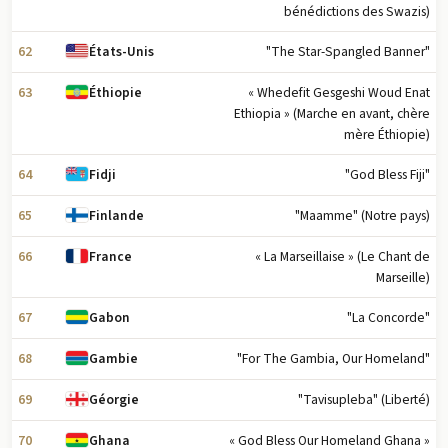
bénédictions des Swazis)
62
"The Star-Spangled Banner"
États-Unis
63
« Whedefit Gesgeshi Woud Enat
Éthiopie
Ethiopia » (Marche en avant, chère
mère Éthiopie)
64
"God Bless Fiji"
Fidji
65
"Maamme" (Notre pays)
Finlande
66
« La Marseillaise » (Le Chant de
France
Marseille)
67
"La Concorde"
Gabon
68
"For The Gambia, Our Homeland"
Gambie
69
"Tavisupleba" (Liberté)
Géorgie
70
« God Bless Our Homeland Ghana »
Ghana