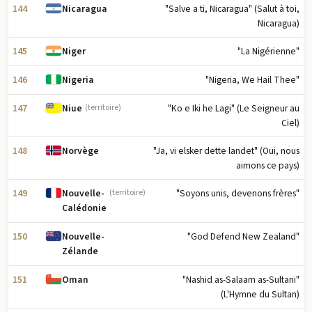
144
"Salve a ti, Nicaragua" (Salut à toi,
Nicaragua
Nicaragua)
145
"La Nigérienne"
Niger
146
"Nigeria, We Hail Thee"
Nigeria
147
"Ko e Iki he Lagi" (Le Seigneur au
Niue
(territoire)
Ciel)
148
"Ja, vi elsker dette landet" (Oui, nous
Norvège
aimons ce pays)
149
"Soyons unis, devenons frères"
Nouvelle-
(territoire)
Calédonie
150
"God Defend New Zealand"
Nouvelle-
Zélande
151
"Nashid as-Salaam as-Sultani"
Oman
(L'Hymne du Sultan)