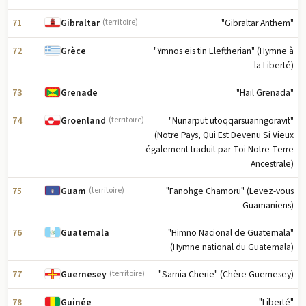
71
"Gibraltar Anthem"
Gibraltar
(territoire)
72
"Ymnos eis tin Eleftherian" (Hymne à
Grèce
la Liberté)
73
"Hail Grenada"
Grenade
74
"Nunarput utoqqarsuanngoravit"
Groenland
(territoire)
(Notre Pays, Qui Est Devenu Si Vieux
également traduit par Toi Notre Terre
Ancestrale)
75
"Fanohge Chamoru" (Levez-vous
Guam
(territoire)
Guamaniens)
76
"Himno Nacional de Guatemala"
Guatemala
(Hymne national du Guatemala)
77
"Sarnia Cherie" (Chère Guernesey)
Guernesey
(territoire)
78
"Liberté"
Guinée