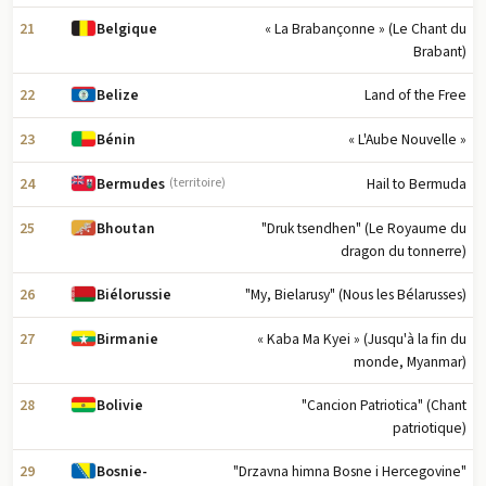
21
« La Brabançonne » (Le Chant du
Belgique
Brabant)
22
Land of the Free
Belize
23
« L'Aube Nouvelle »
Bénin
24
Hail to Bermuda
Bermudes
(territoire)
25
"Druk tsendhen" (Le Royaume du
Bhoutan
dragon du tonnerre)
26
"My, Bielarusy" (Nous les Bélarusses)
Biélorussie
27
« Kaba Ma Kyei » (Jusqu'à la fin du
Birmanie
monde, Myanmar)
28
"Cancion Patriotica" (Chant
Bolivie
patriotique)
29
"Drzavna himna Bosne i Hercegovine"
Bosnie-