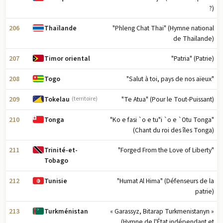
?)
206
"Phleng Chat Thai" (Hymne national
Thaïlande
de Thaïlande)
207
"Patria" (Patrie)
Timor oriental
208
"Salut à toi, pays de nos aïeux"
Togo
209
"Te Atua" (Pour le Tout-Puissant)
Tokelau
(territoire)
210
"Ko e fasi `o e tu"i `o e `Otu Tonga"
Tonga
(Chant du roi des îles Tonga)
211
"Forged From the Love of Liberty"
Trinité-et-
Tobago
212
"Humat Al Hima" (Défenseurs de la
Tunisie
patrie)
213
« Garassyz, Bitarap Turkmenistanyn »
Turkménistan
(Hymne de l'État indépendant et