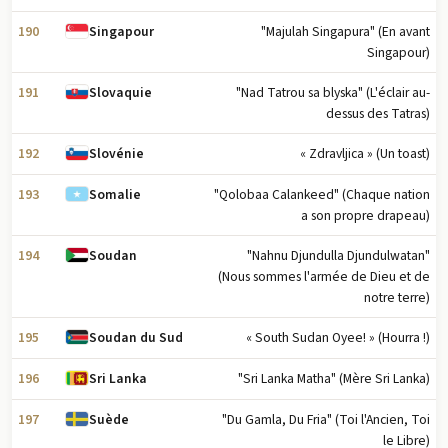
190
"Majulah Singapura" (En avant
Singapour
Singapour)
191
"Nad Tatrou sa blyska" (L'éclair au-
Slovaquie
dessus des Tatras)
192
« Zdravljica » (Un toast)
Slovénie
193
"Qolobaa Calankeed" (Chaque nation
Somalie
a son propre drapeau)
194
"Nahnu Djundulla Djundulwatan"
Soudan
(Nous sommes l'armée de Dieu et de
notre terre)
195
« South Sudan Oyee! » (Hourra !)
Soudan du Sud
196
"Sri Lanka Matha" (Mère Sri Lanka)
Sri Lanka
197
"Du Gamla, Du Fria" (Toi l'Ancien, Toi
Suède
le Libre)