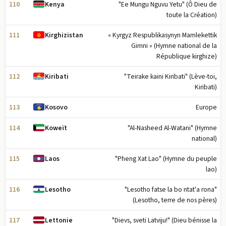
110
"Ee Mungu Nguvu Yetu" (Ô Dieu de
Kenya
toute la Création)
111
« Kyrgyz Respublikasynyn Mamlekettik
Kirghizistan
Gimni » (Hymne national de la
République kirghize)
112
"Teirake kaini Kiribati" (Lève-toi,
Kiribati
Kiribati)
113
Europe
Kosovo
114
"Al-Nasheed Al-Watani" (Hymne
Koweït
national)
115
"Pheng Xat Lao" (Hymne du peuple
Laos
lao)
116
"Lesotho fatse la bo ntat'a rona"
Lesotho
(Lesotho, terre de nos pères)
117
"Dievs, sveti Latviju!" (Dieu bénisse la
Lettonie