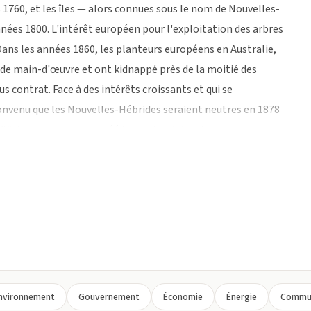
 1760, et les îles — alors connues sous le nom de Nouvelles-
nées 1800. L'intérêt européen pour l'exploitation des arbres
 Dans les années 1860, les planteurs européens en Australie,
 de main-d'œuvre et ont kidnappé près de la moitié des
 contrat. Face à des intérêts croissants et qui se
convenu que les Nouvelles-Hébrides seraient neutres en 1878
06, les deux pays ont créé le condominium franco-
 lois, des forces de police, des monnaies et des systèmes
um était dysfonctionnel, et le Royaume-Uni a profité de la
e pour affirmer un contrôle accru sur les îles. Pendant la
Vanuatu. En 1945, ils se sont retirés et ont vendu leur
 religieux connus sous le nom de « cultes du cargo », tels
que a été rétabli après la Seconde Guerre mondiale. Le
endance dans les années 1960, mais la France était
nt commencé à se former, largement divisés selon des lignes
nvironnement
Gouvernement
Économie
Énergie
Commun
ont eu lieu en 1974, l'indépendance étant accordée au pays