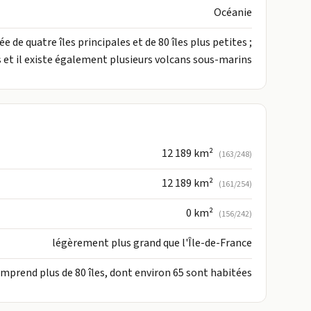
Océanie
de quatre îles principales et de 80 îles plus petites ;
fs et il existe également plusieurs volcans sous-marins
12 189 km²
(163/248)
12 189 km²
(161/254)
0 km²
(156/242)
légèrement plus grand que l'Île-de-France
mprend plus de 80 îles, dont environ 65 sont habitées