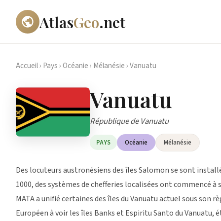
Atlas
Geo
.net
Accueil
›
Pays
›
Océanie
›
Mélanésie
›
Vanuatu
Vanuatu
République de Vanuatu
Océanie
Mélanésie
PAYS
Des locuteurs austronésiens des îles Salomon se sont installés
1000, des systèmes de chefferies localisées ont commencé à se
MATA a unifié certaines des îles du Vanuatu actuel sous son r
Européen à voir les îles Banks et Espiritu Santo du Vanuatu, 