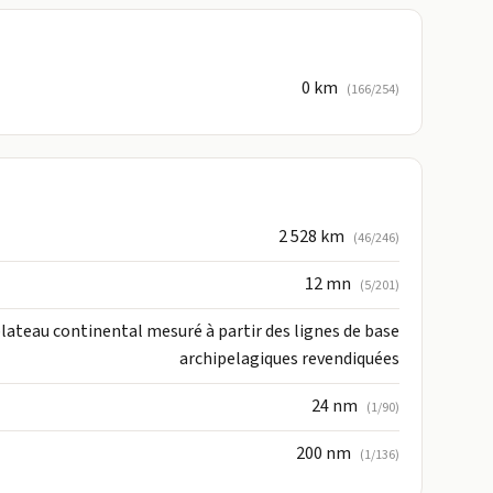
0 km
(166/254)
2 528 km
(46/246)
12 mn
(5/201)
lateau continental mesuré à partir des lignes de base
archipelagiques revendiquées
24 nm
(1/90)
200 nm
(1/136)