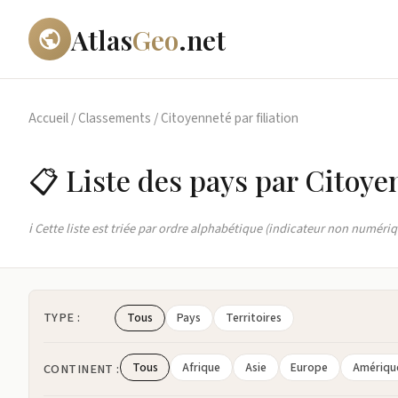
Atlas
Geo
.net
Accueil
/
Classements
/
Citoyenneté par filiation
📋 Liste des pays par Citoyen
ℹ️ Cette liste est triée par ordre alphabétique (indicateur non numériq
TYPE :
Tous
Pays
Territoires
Tous
Afrique
Asie
Europe
Amériqu
CONTINENT :