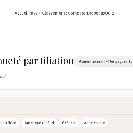
Accueil
Pays
Classements
Comparer
Drapeaux
Quiz
neté par filiation
Gouvernement · 196 pays et ter
ue).
e du Nord
Amérique du Sud
Océanie
Antarctique