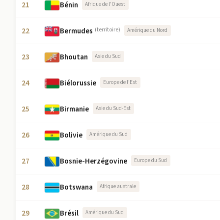
21
Bénin
Afrique de l'Ouest
22
Bermudes
(territoire)
Amérique du Nord
23
Bhoutan
Asie du Sud
24
Biélorussie
Europe de l'Est
25
Birmanie
Asie du Sud-Est
26
Bolivie
Amérique du Sud
27
Bosnie-Herzégovine
Europe du Sud
28
Botswana
Afrique australe
29
Brésil
Amérique du Sud