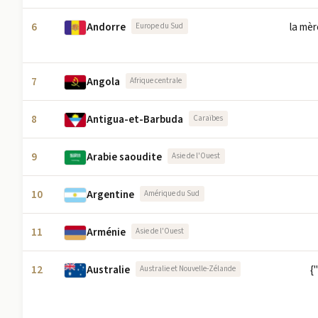
6
Andorre
la mèr
Europe du Sud
7
Angola
Afrique centrale
8
Antigua-et-Barbuda
Caraïbes
9
Arabie saoudite
Asie de l'Ouest
10
Argentine
Amérique du Sud
11
Arménie
Asie de l'Ouest
12
Australie
{
Australie et Nouvelle-Zélande