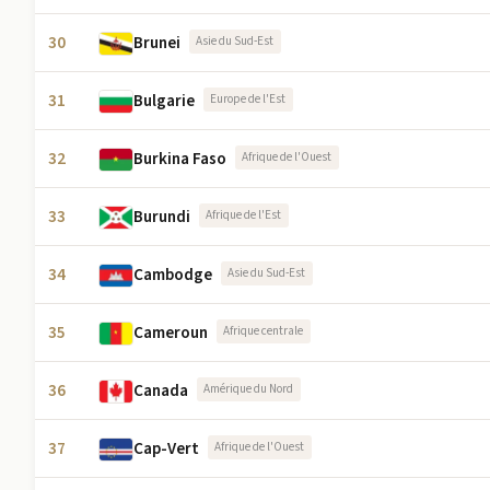
30
Brunei
Asie du Sud-Est
31
Bulgarie
Europe de l'Est
32
Burkina Faso
Afrique de l'Ouest
33
Burundi
Afrique de l'Est
34
Cambodge
Asie du Sud-Est
35
Cameroun
Afrique centrale
36
Canada
Amérique du Nord
37
Cap-Vert
Afrique de l'Ouest