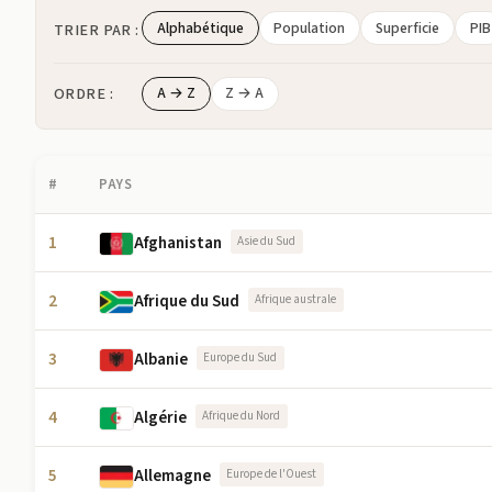
Alphabétique
Population
Superficie
PIB
TRIER PAR :
ORDRE :
A → Z
Z → A
#
PAYS
1
Afghanistan
Asie du Sud
2
Afrique du Sud
Afrique australe
3
Albanie
Europe du Sud
4
Algérie
Afrique du Nord
5
Allemagne
Europe de l'Ouest