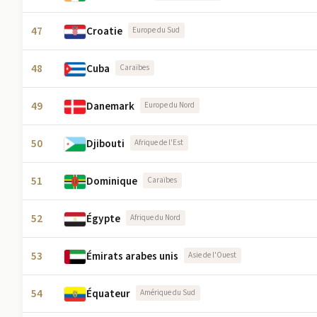
47
Croatie
Europe du Sud
48
Cuba
Caraïbes
49
Danemark
Europe du Nord
50
Djibouti
Afrique de l'Est
51
Dominique
Caraïbes
52
Égypte
Afrique du Nord
53
Émirats arabes unis
Asie de l'Ouest
54
Équateur
Amérique du Sud