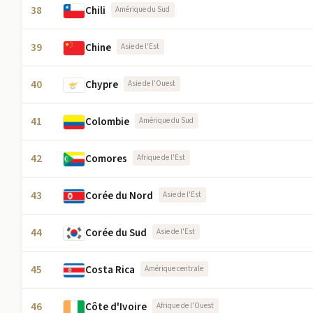
38
Chili
Amérique du Sud
39
Chine
Asie de l'Est
40
Chypre
Asie de l'Ouest
41
Colombie
Amérique du Sud
42
Comores
Afrique de l'Est
43
Corée du Nord
Asie de l'Est
44
Corée du Sud
Asie de l'Est
45
Costa Rica
Amérique centrale
46
Côte d'Ivoire
Afrique de l'Ouest