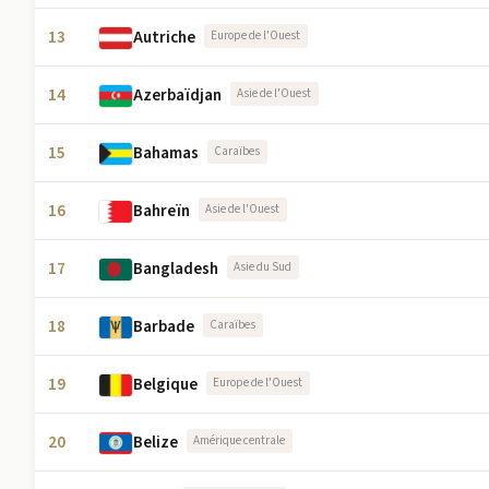
13
Autriche
Europe de l'Ouest
14
Azerbaïdjan
Asie de l'Ouest
15
Bahamas
Caraïbes
16
Bahreïn
Asie de l'Ouest
17
Bangladesh
Asie du Sud
18
Barbade
Caraïbes
19
Belgique
Europe de l'Ouest
20
Belize
Amérique centrale