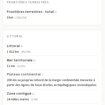
FRONTIÈRES TERRESTRES
Frontières terrestres - total
0 km
(166/254)
LITTORAL
Littoral
1 022 km
(85/246)
Mer territoriale
12 mn
(5/201)
Plateau continental
200 mn ou jusqu'au rebord de la marge continentale mesurée à
partir des lignes de base droites archipélagiques revendiquées
Zone contiguë
24 milles marins
(1/90)