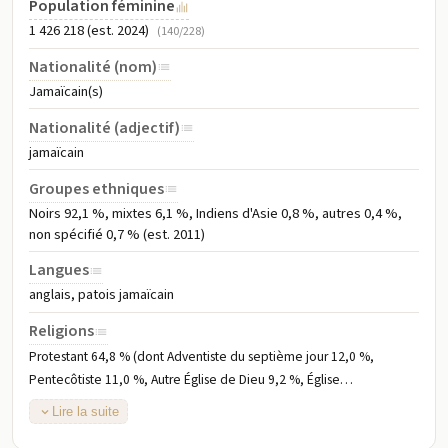
Population féminine
1 426 218 (est. 2024)
(140/228)
Nationalité (nom)
Jamaïcain(s)
Nationalité (adjectif)
jamaïcain
Groupes ethniques
Noirs 92,1 %, mixtes 6,1 %, Indiens d'Asie 0,8 %, autres 0,4 %,
non spécifié 0,7 % (est. 2011)
Langues
anglais, patois jamaïcain
Religions
Protestant 64,8 % (dont Adventiste du septième jour 12,0 %,
Pentecôtiste 11,0 %, Autre Église de Dieu 9,2 %, Église
néotestamentaire de Dieu 7,2 %, Baptiste 6,7 %, Église de Dieu en
Lire la suite
Jamaïque 4,8 %, Église de Dieu de la prophétie 4,5 %, Anglican 2,8