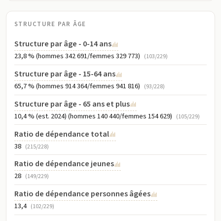
%, Église unie 2,1 %, Méthodiste 1,6 %, Revivaliste 1,4 %, Frères 0,9
% et Morave 0,7 %), Catholique romain 2,2 %, Témoin de Jéhovah
1,9 %, Rastafarien 1,1 %, autre 6,5 %, aucune 21,3 %, non spécifiée
STRUCTURE PAR ÂGE
2,3 % (est. 2011)
Structure par âge - 0-14 ans
23,8 % (hommes 342 691/femmes 329 773)
(103/229)
Structure par âge - 15-64 ans
65,7 % (hommes 914 364/femmes 941 816)
(93/228)
Structure par âge - 65 ans et plus
10,4 % (est. 2024) (hommes 140 440/femmes 154 629)
(105/229)
Ratio de dépendance total
38
(215/228)
Ratio de dépendance jeunes
28
(149/229)
Ratio de dépendance personnes âgées
13,4
(102/229)