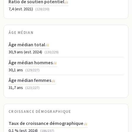
Ratio de soutien potentiel
7,4 (est. 2021)
(128/230)
ÂGE MÉDIAN
Âge médian total
30,9 ans (est. 2024)
(130/229)
Âge médian hommes
30,1 ans
(129/227)
Âge médian femmes
31,7 ans
(123/227)
CROISSANCE DÉMOGRAPHIQUE
Taux de croissance démographique
0,1 % (est. 2024)
(186/237)