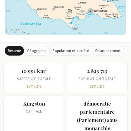
gouvernement. Néanmoins, de nombreuses zones rurales et
touristiques restent relativement sûres et contribuent
substantiellement à l'économie.
Résumé
Géographie
Population et société
Environnement
G
10 991 km²
2 823 713
SUPERFICIE TOTALE
POPULATION TOTALE
167ᵉ / 248
139ᵉ / 236
Kingston
démocratie
parlementaire
CAPITALE
(Parlement) sous
monarchie