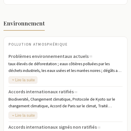
Environnement
POLLUTION ATMOSPHÉRIQUE
Problèmes environnementaux actuels
taux élevés de déforestation ; eaux côtières polluées par les
déchets industriels, les eaux usées et les marées noires ; dégâts aux
récifs coralliens ; pollution de l'air à Kingston due aux émissions des
Lire la suite
véhicules ; érosion des sols
Accords internationaux ratifiés
Biodiversité, Changement climatique, Protocole de Kyoto sur le
changement climatique, Accord de Paris sur le climat, Traité
d'interdiction complète des essais nucléaires, Désertification,
Lire la suite
Espèces menacées, Déchets dangereux, Droit de la mer,
Convention de Londres sur les rejets en mer, Conservation de la vie
Accords internationaux signés non ratifiés