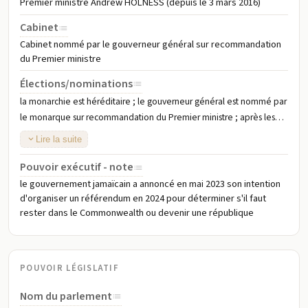
Premier ministre Andrew HOLNESS (depuis le 3 mars 2016)
Cabinet
Cabinet nommé par le gouverneur général sur recommandation
du Premier ministre
Élections/nominations
la monarchie est héréditaire ; le gouverneur général est nommé par
le monarque sur recommandation du Premier ministre ; après les
élections législatives, le chef du parti majoritaire ou de la coalition
Lire la suite
majoritaire à la Chambre des représentants est nommé Premier
ministre par le gouverneur général
Pouvoir exécutif - note
le gouvernement jamaïcain a annoncé en mai 2023 son intention
d'organiser un référendum en 2024 pour déterminer s'il faut
rester dans le Commonwealth ou devenir une république
POUVOIR LÉGISLATIF
Nom du parlement