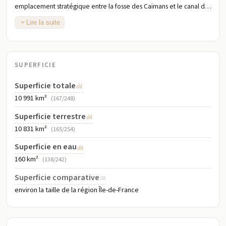
emplacement stratégique entre la fosse des Caïmans et le canal de
la Jamaïque, les principales voies maritimes pour le canal de
Lire la suite
Panama
SUPERFICIE
Superficie totale
10 991 km²
(167/248)
Superficie terrestre
10 831 km²
(165/254)
Superficie en eau
160 km²
(138/242)
Superficie comparative
environ la taille de la région Île-de-France