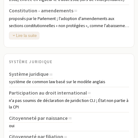
Constitution - amendements
proposés par le Parlement ; l'adoption d'amendements aux
sections constitutionnelles « non protégées », comme l'abaissement
de l'âge de vote, nécessite un vote majoritaire des membres du
Lire la suite
Parlement ; l'adoption d'amendements aux sections « protégées »,
telles que les droits et libertés fondamentaux, nécessite un vote à la
majorité des deux tiers du Parlement ; l'adoption d'amendements
aux sections « spécialement protégées » telles que la dissolution du
SYSTÈME JURIDIQUE
Parlement ou l'autorité exécutive du monarque nécessite une
Système juridique
approbation aux deux tiers par le Parlement et une approbation par
système de common law basé sur le modèle anglais
référendum ; amendée à plusieurs reprises, dernière modification
en 2017 ; note - à la mi-juillet 2024, le Comité de réforme
Participation au droit international
constitutionnelle de la Jamaïque a soumis son rapport sur les
n'a pas soumis de déclaration de juridiction CIJ ; État non partie à
recommandations de réforme de la constitution et attend un débat
la CPI
au Parlement
Citoyenneté par naissance
oui
Citoyenneté par filiation