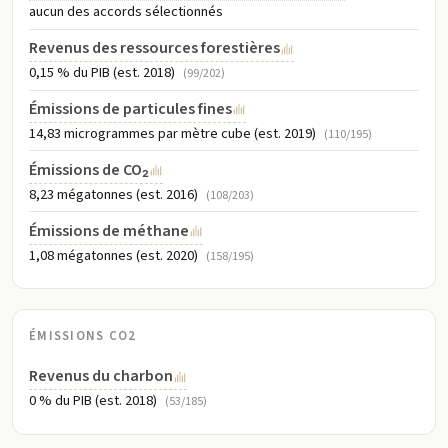
marine, Interdiction des essais nucléaires, Protection de la couche
aucun des accords sélectionnés
d'ozone, Pollution par les navires, Zones humides
Revenus des ressources forestières
0,15 % du PIB (est. 2018)
(99/202)
Émissions de particules fines
14,83 microgrammes par mètre cube (est. 2019)
(110/195)
Émissions de CO₂
8,23 mégatonnes (est. 2016)
(108/203)
Émissions de méthane
1,08 mégatonnes (est. 2020)
(158/195)
ÉMISSIONS CO2
Revenus du charbon
0 % du PIB (est. 2018)
(53/185)