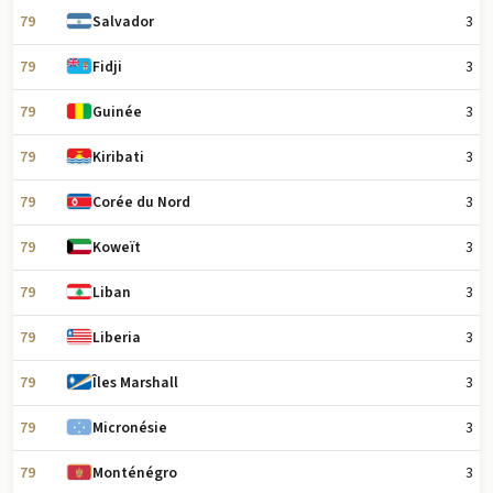
79
3
Salvador
79
3
Fidji
79
3
Guinée
79
3
Kiribati
79
3
Corée du Nord
79
3
Koweït
79
3
Liban
79
3
Liberia
79
3
Îles Marshall
79
3
Micronésie
79
3
Monténégro