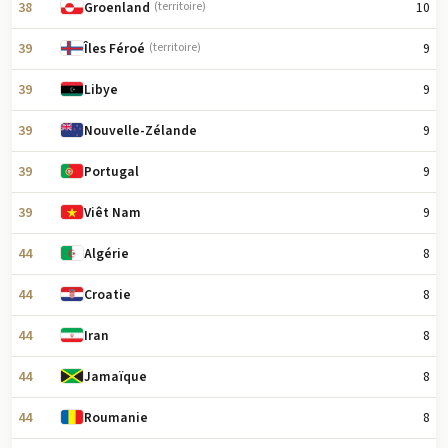
38
10
Groenland
(territoire)
39
9
Îles Féroé
(territoire)
39
9
Libye
39
9
Nouvelle-Zélande
39
9
Portugal
39
9
Viêt Nam
44
8
Algérie
44
8
Croatie
44
8
Iran
44
8
Jamaïque
44
8
Roumanie