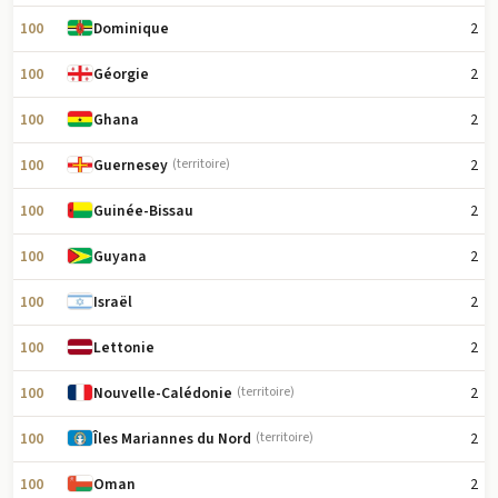
100
2
Dominique
100
2
Géorgie
100
2
Ghana
100
2
Guernesey
(territoire)
100
2
Guinée-Bissau
100
2
Guyana
100
2
Israël
100
2
Lettonie
100
2
Nouvelle-Calédonie
(territoire)
100
2
Îles Mariannes du Nord
(territoire)
100
2
Oman