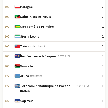
100
2
Pologne
100
2
Saint-Kitts-et-Nevis
100
2
Sao Tomé-et-Príncipe
100
2
Sierra Leone
100
2
Taïwan
(territoire)
100
2
Îles Turques-et-Caïques
(territoire)
100
2
Vanuatu
122
1
Aruba
(territoire)
122
1
Territoire britannique de l'océan
(territoire)
Indien
122
1
Cap-Vert