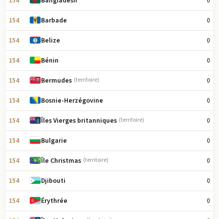
154
0
Bangladesh
154
0
Barbade
154
0
Belize
154
0
Bénin
154
0
Bermudes
(territoire)
154
0
Bosnie-Herzégovine
154
0
Îles Vierges britanniques
(territoire)
154
0
Bulgarie
154
0
Île Christmas
(territoire)
154
0
Djibouti
154
0
Érythrée