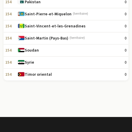
154
0
Pakistan
154
0
Saint-Pierre-et-Miquelon
(territoire)
154
0
Saint-Vincent-et-les-Grenadines
154
0
Saint-Martin (Pays-Bas)
(territoire)
154
0
Soudan
154
0
Syrie
154
0
Timor oriental