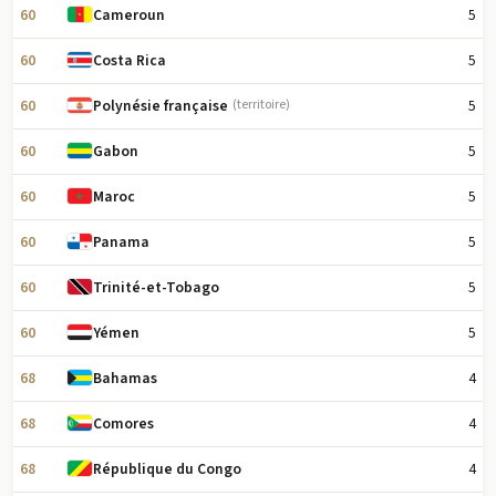
60
5
Cameroun
60
5
Costa Rica
60
5
Polynésie française
(territoire)
60
5
Gabon
60
5
Maroc
60
5
Panama
60
5
Trinité-et-Tobago
60
5
Yémen
68
4
Bahamas
68
4
Comores
68
4
République du Congo