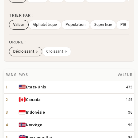
TRIER PAR :
Valeur
Alphabétique
Population
Superficie
PIB
ORDRE :
Décroissant ↓
Croissant ↑
RANG
PAYS
VALEUR
1
475
États-Unis
2
149
Canada
3
96
Indonésie
4
90
Norvège
5
86
Royaume-Uni