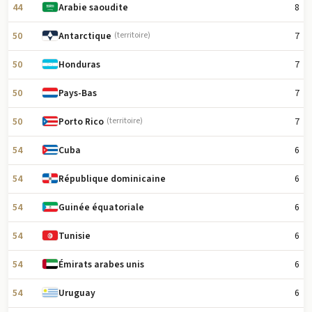
44
8
Arabie saoudite
50
7
Antarctique
(territoire)
50
7
Honduras
50
7
Pays-Bas
50
7
Porto Rico
(territoire)
54
6
Cuba
54
6
République dominicaine
54
6
Guinée équatoriale
54
6
Tunisie
54
6
Émirats arabes unis
54
6
Uruguay