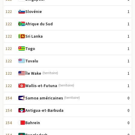
122
1
Slovénie
122
1
Afrique du Sud
122
1
Sri Lanka
122
1
Togo
122
1
Tuvalu
122
1
Île Wake
(territoire)
122
1
Wallis-et-Futuna
(territoire)
154
0
Samoa américaines
(territoire)
154
0
Antigua-et-Barbuda
154
0
Bahreïn