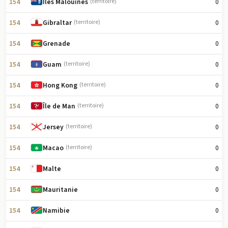
154
0
Îles Malouines
(territoire)
154
0
Gibraltar
(territoire)
154
0
Grenade
154
0
Guam
(territoire)
154
0
Hong Kong
(territoire)
154
0
Île de Man
(territoire)
154
0
Jersey
(territoire)
154
0
Macao
(territoire)
154
0
Malte
154
0
Mauritanie
154
0
Namibie