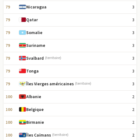
79
3
Nicaragua
79
3
Qatar
79
3
Somalie
79
3
Suriname
79
3
Svalbard
(territoire)
79
3
Tonga
79
3
Îles Vierges américaines
(territoire)
100
2
Albanie
100
2
Belgique
100
2
Birmanie
100
2
Îles Caïmans
(territoire)