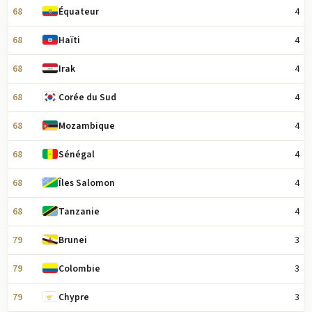
68
4
Équateur
68
4
Haïti
68
4
Irak
68
4
Corée du Sud
68
4
Mozambique
68
4
Sénégal
68
4
Îles Salomon
68
4
Tanzanie
79
3
Brunei
79
3
Colombie
79
3
Chypre