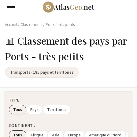
Atlas
Geo
.net
Accueil
/
Classements
/
Ports - très petits
📊 Classement des pays par
Ports - très petits
Transports · 185 pays et territoires
TYPE :
Tous
Pays
Territoires
CONTINENT :
Tous
Afrique
Asie
Europe
Amérique du Nord
Amé