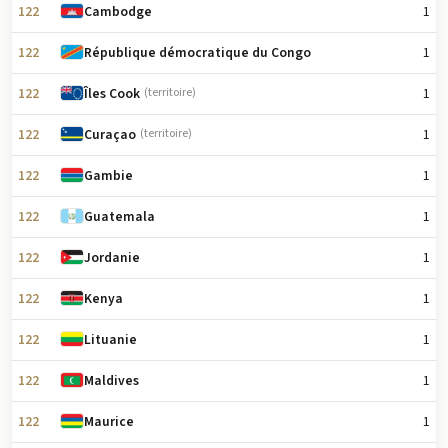
122
1
Cambodge
122
1
République démocratique du Congo
122
1
Îles Cook
(territoire)
122
1
Curaçao
(territoire)
122
1
Gambie
122
1
Guatemala
122
1
Jordanie
122
1
Kenya
122
1
Lituanie
122
1
Maldives
122
1
Maurice