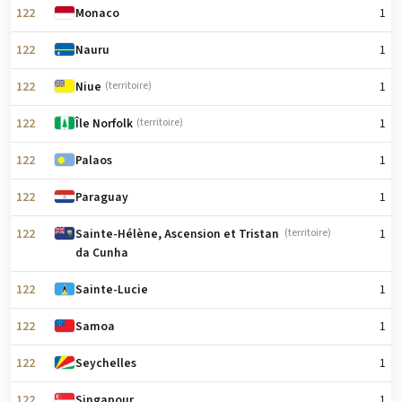
122
1
Monaco
122
1
Nauru
122
1
Niue
(territoire)
122
1
Île Norfolk
(territoire)
122
1
Palaos
122
1
Paraguay
122
1
Sainte-Hélène, Ascension et Tristan
(territoire)
da Cunha
122
1
Sainte-Lucie
122
1
Samoa
122
1
Seychelles
122
1
Singapour