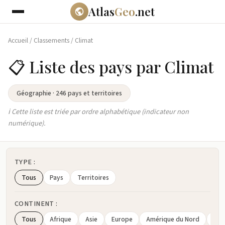
Atlas
Geo
.net
Accueil
/
Classements
/
Climat
📋 Liste des pays par Climat
Géographie · 246 pays et territoires
ℹ️ Cette liste est triée par ordre alphabétique (indicateur non
numérique).
TYPE :
Tous
Pays
Territoires
CONTINENT :
Tous
Afrique
Asie
Europe
Amérique du Nord
Amé