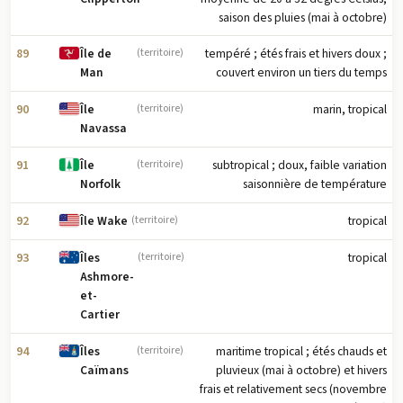
saison des pluies (mai à octobre)
89
tempéré ; étés frais et hivers doux ;
Île de
(territoire)
couvert environ un tiers du temps
Man
90
marin, tropical
Île
(territoire)
Navassa
91
subtropical ; doux, faible variation
Île
(territoire)
saisonnière de température
Norfolk
92
tropical
Île Wake
(territoire)
93
tropical
Îles
(territoire)
Ashmore-
et-
Cartier
94
maritime tropical ; étés chauds et
Îles
(territoire)
pluvieux (mai à octobre) et hivers
Caïmans
frais et relativement secs (novembre