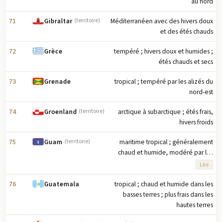
au nord
71
Méditerranéen avec des hivers doux
Gibraltar
(territoire)
et des étés chauds
72
tempéré ; hivers doux et humides ;
Grèce
étés chauds et secs
73
tropical ; tempéré par les alizés du
Grenade
nord-est
74
arctique à subarctique ; étés frais,
Groenland
(territoire)
hivers froids
75
maritime tropical ; généralement
Guam
(territoire)
chaud et humide, modéré par les
alizés du nord-est ; saison sèche
Lire
(janvier à juin), saison des pluies
(juillet à décembre) ; faible variation
76
tropical ; chaud et humide dans les
Guatemala
saisonnière de température
basses terres ; plus frais dans les
hautes terres