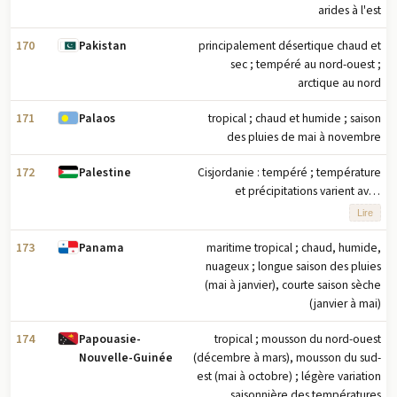
arides à l'est
170
principalement désertique chaud et
Pakistan
sec ; tempéré au nord-ouest ;
arctique au nord
171
tropical ; chaud et humide ; saison
Palaos
des pluies de mai à novembre
172
Cisjordanie : tempéré ; température
Palestine
et précipitations varient avec
l'altitude, étés chauds, hivers frais à
Lire
doux ; Bande de Gaza : tempéré,
hivers doux, étés secs et chauds
173
maritime tropical ; chaud, humide,
Panama
nuageux ; longue saison des pluies
(mai à janvier), courte saison sèche
(janvier à mai)
174
tropical ; mousson du nord-ouest
Papouasie-
(décembre à mars), mousson du sud-
Nouvelle-Guinée
est (mai à octobre) ; légère variation
saisonnière des températures