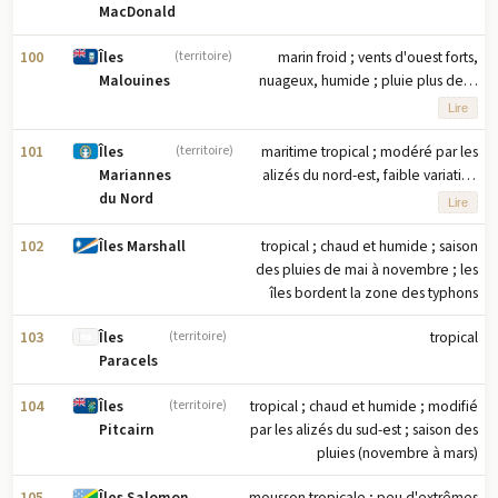
MacDonald
100
marin froid ; vents d'ouest forts,
Îles
(territoire)
nuageux, humide ; pluie plus de la
Malouines
moitié des jours de l'année ;
Lire
précipitations annuelles moyennes
de 60 cm à Stanley ; neige
101
maritime tropical ; modéré par les
Îles
(territoire)
occasionnelle toute l'année, sauf en
alizés du nord-est, faible variation
Mariannes
janvier et février, mais ne s'accumule
saisonnière de température ; saison
du Nord
Lire
généralement pas
sèche de décembre à juin, saison
des pluies de juillet à octobre
102
tropical ; chaud et humide ; saison
Îles Marshall
des pluies de mai à novembre ; les
îles bordent la zone des typhons
103
tropical
Îles
(territoire)
Paracels
104
tropical ; chaud et humide ; modifié
Îles
(territoire)
par les alizés du sud-est ; saison des
Pitcairn
pluies (novembre à mars)
105
mousson tropicale ; peu d'extrêmes
Îles Salomon