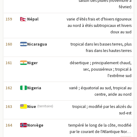
saison des pluies (novembre à
février)
159
varie d'étés frais et d'hivers rigoureux
Népal
au nord à étés subtropicaux et hivers
doux au sud
160
tropical dans les basses terres, plus
Nicaragua
frais dans les hautes terres
161
désertique ; principalement chaud,
Niger
sec, poussiéreux ; tropical à
l'extrême sud
162
varié ; équatorial au sud, tropical au
Nigeria
centre, aride au nord
163
tropical ; modifié par les alizés du
Niue
(territoire)
sud-est
164
tempéré le long de la côte, modifié
Norvège
par le courant de l'Atlantique Nord ;