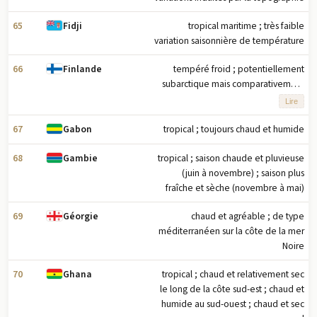
basses températures hivernales du
65
tropical maritime ; très faible
Fidji
nord-ouest sont occasionnellement
variation saisonnière de température
atténuées en janvier et février par les
vents chauds de chinook provenant
66
tempéré froid ; potentiellement
Finlande
des versants orientaux des
subarctique mais comparativement
montagnes Rocheuses
doux en raison de l'influence
Lire
modératrice du courant de
l'Atlantique Nord, de la mer Baltique
67
tropical ; toujours chaud et humide
Gabon
et de plus de 60 000 lacs
68
tropical ; saison chaude et pluvieuse
Gambie
(juin à novembre) ; saison plus
fraîche et sèche (novembre à mai)
69
chaud et agréable ; de type
Géorgie
méditerranéen sur la côte de la mer
Noire
70
tropical ; chaud et relativement sec
Ghana
le long de la côte sud-est ; chaud et
humide au sud-ouest ; chaud et sec