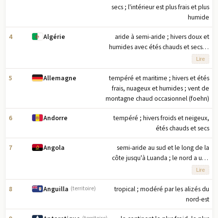
secs ; l'intérieur est plus frais et plus
humide
4
aride à semi-aride ; hivers doux et
Algérie
humides avec étés chauds et secs le
long de la côte ; plus sec avec hivers
Lire
froids et étés chauds sur les hauts
plateaux ; le sirocco est un vent
5
tempéré et maritime ; hivers et étés
Allemagne
chaud chargé de poussière/sable
frais, nuageux et humides ; vent de
particulièrement fréquent en été
montagne chaud occasionnel (foehn)
6
tempéré ; hivers froids et neigeux,
Andorre
étés chauds et secs
7
semi-aride au sud et le long de la
Angola
côte jusqu'à Luanda ; le nord a une
saison fraîche et sèche (mai à
Lire
octobre) et une saison chaude et
pluvieuse (novembre à avril)
8
tropical ; modéré par les alizés du
Anguilla
(territoire)
nord-est