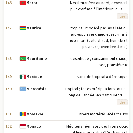
146
Méditerranéen au nord, devenant
Maroc
plus extrême à l'intérieur ; au sud,
désert chaud et sec ; la pluie est rare
Lire
; les courants d'air froid au large
produisent du brouillard et une rosée
147
tropical, modéré par les alizés du
Maurice
abondante
sud-est ; hiver chaud et sec (mai à
novembre) ; été chaud, humide et
pluvieux (novembre à mai)
148
désertique ; constamment chaud,
Mauritanie
sec, poussiéreux
149
varie de tropical à désertique
Mexique
150
tropical ; fortes précipitations tout au
Micronésie
long de l'année, en particulier dans
les îles orientales ; situé sur le bord
Lire
sud de la ceinture des typhons avec
des dommages parfois graves
151
hivers modérés, étés chauds
Moldavie
152
Méditerranéen avec des hivers doux
Monaco
et humides et des étés chauds et