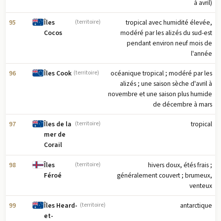
à avril)
95
tropical avec humidité élevée,
Îles
(territoire)
modéré par les alizés du sud-est
Cocos
pendant environ neuf mois de
l'année
96
océanique tropical ; modéré par les
Îles Cook
(territoire)
alizés ; une saison sèche d'avril à
novembre et une saison plus humide
de décembre à mars
97
tropical
Îles de la
(territoire)
mer de
Corail
98
hivers doux, étés frais ;
Îles
(territoire)
généralement couvert ; brumeux,
Féroé
venteux
99
antarctique
Îles Heard-
(territoire)
et-