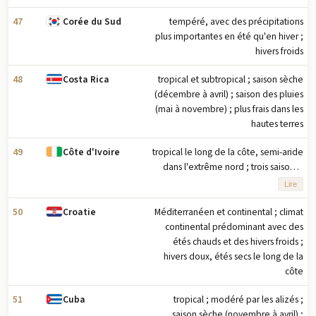
47
tempéré, avec des précipitations
Corée du Sud
plus importantes en été qu'en hiver ;
hivers froids
48
tropical et subtropical ; saison sèche
Costa Rica
(décembre à avril) ; saison des pluies
(mai à novembre) ; plus frais dans les
hautes terres
49
tropical le long de la côte, semi-aride
Côte d'Ivoire
dans l'extrême nord ; trois saisons -
chaud et sec (novembre à mars),
Lire
chaud et sec (mars à mai), chaud et
humide (juin à octobre)
50
Méditerranéen et continental ; climat
Croatie
continental prédominant avec des
étés chauds et des hivers froids ;
hivers doux, étés secs le long de la
côte
51
tropical ; modéré par les alizés ;
Cuba
saison sèche (novembre à avril) ;