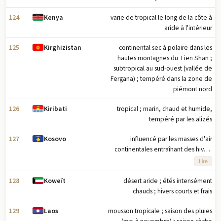
124
varie de tropical le long de la côte à
Kenya
aride à l'intérieur
125
continental sec à polaire dans les
Kirghizistan
hautes montagnes du Tien Shan ;
subtropical au sud-ouest (vallée de
Fergana) ; tempéré dans la zone de
piémont nord
126
tropical ; marin, chaud et humide,
Kiribati
tempéré par les alizés
127
influencé par les masses d'air
Kosovo
continentales entraînant des hivers
relativement froids avec de fortes
Lire
chutes de neige et des étés et
automnes chauds et secs ; les
128
désert aride ; étés intensément
Koweït
influences méditerranéennes et
chauds ; hivers courts et frais
alpines créent des variations
129
mousson tropicale ; saison des pluies
Laos
régionales ; précipitations maximales