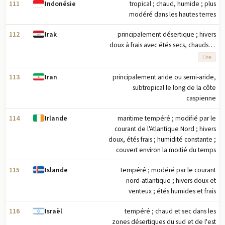
111
tropical ; chaud, humide ; plus
Indonésie
modéré dans les hautes terres
112
principalement désertique ; hivers
Irak
doux à frais avec étés secs, chauds et
sans nuages ; les régions
Lire
montagneuses du nord le long des
frontières iranienne et turque
113
principalement aride ou semi-aride,
Iran
connaissent des hivers froids avec
subtropical le long de la côte
des chutes de neige parfois
caspienne
abondantes qui fondent au début du
114
maritime tempéré ; modifié par le
Irlande
printemps, provoquant parfois des
courant de l'Atlantique Nord ; hivers
inondations importantes dans le
doux, étés frais ; humidité constante ;
centre et le sud de l'Irak
couvert environ la moitié du temps
115
tempéré ; modéré par le courant
Islande
nord-atlantique ; hivers doux et
venteux ; étés humides et frais
116
tempéré ; chaud et sec dans les
Israël
zones désertiques du sud et de l'est