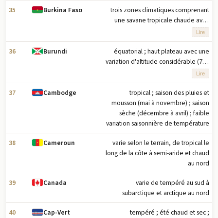
35
trois zones climatiques comprenant
Burkina Faso
une savane tropicale chaude avec
une courte saison des pluies dans la
Lire
moitié sud, un climat de steppe
semi-aride tropical chaud typique de
36
équatorial ; haut plateau avec une
Burundi
la région du Sahel dans la moitié
variation d'altitude considérable (772
nord, et une petite zone de désert
m à 2 670 m au-dessus du niveau de
Lire
chaud à l'extrême nord du pays en
la mer) ; la température annuelle
bordure du désert du Sahara
moyenne varie avec l'altitude de 23
37
tropical ; saison des pluies et
Cambodge
à 17 degrés Celsius mais est
mousson (mai à novembre) ; saison
généralement modérée ; les
sèche (décembre à avril) ; faible
précipitations annuelles moyennes
variation saisonnière de température
sont d'environ 150 cm avec deux
38
varie selon le terrain, de tropical le
Cameroun
saisons humides (février à mai et
long de la côte à semi-aride et chaud
septembre à novembre) et deux
au nord
saisons sèches (juin à août et
décembre à janvier)
39
varie de tempéré au sud à
Canada
subarctique et arctique au nord
40
tempéré ; été chaud et sec ;
Cap-Vert