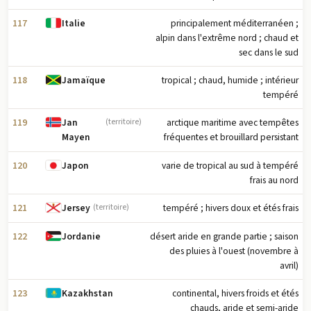
117
principalement méditerranéen ;
Italie
alpin dans l'extrême nord ; chaud et
sec dans le sud
118
tropical ; chaud, humide ; intérieur
Jamaïque
tempéré
119
arctique maritime avec tempêtes
Jan
(territoire)
fréquentes et brouillard persistant
Mayen
120
varie de tropical au sud à tempéré
Japon
frais au nord
121
tempéré ; hivers doux et étés frais
Jersey
(territoire)
122
désert aride en grande partie ; saison
Jordanie
des pluies à l'ouest (novembre à
avril)
123
continental, hivers froids et étés
Kazakhstan
chauds, aride et semi-aride