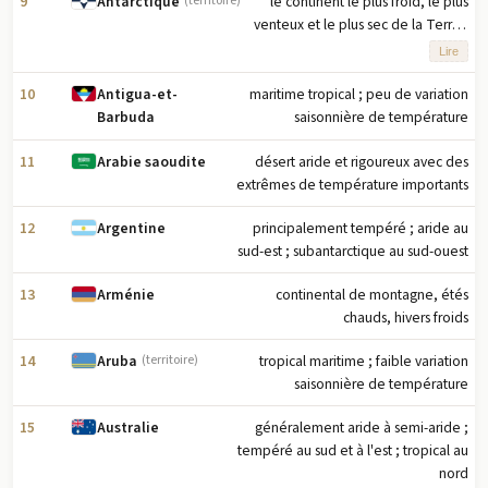
9
le continent le plus froid, le plus
Antarctique
(territoire)
venteux et le plus sec de la Terre ;
les températures basses sévères
Lire
varient selon la latitude, l'altitude et
la distance de l'océan ; l'Antarctique
10
maritime tropical ; peu de variation
Antigua-et-
oriental est plus froid que
saisonnière de température
Barbuda
l'Antarctique occidental en raison de
11
désert aride et rigoureux avec des
son altitude plus élevée ; la
Arabie saoudite
extrêmes de température importants
péninsule Antarctique a le climat le
plus modéré ; des températures plus
12
principalement tempéré ; aride au
Argentine
élevées se produisent en janvier le
sud-est ; subantarctique au sud-ouest
long de la côte et sont en moyenne
légèrement en dessous de zéro ; les
13
continental de montagne, étés
Arménie
étés sont caractérisés par une
chauds, hivers froids
lumière du jour continue, tandis que
les hivers apportent une obscurité
14
tropical maritime ; faible variation
Aruba
(territoire)
continue ; une haute pression
saisonnière de température
persistante sur l'intérieur apporte de
l'air sec et descendant qui se traduit
15
généralement aride à semi-aride ;
Australie
par très peu de couverture nuageuse
tempéré au sud et à l'est ; tropical au
nord