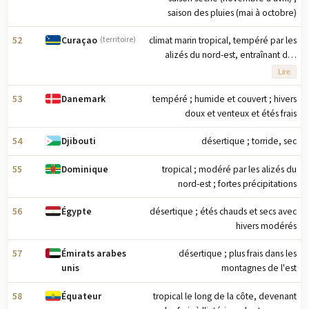
saison des pluies (mai à octobre)
52
climat marin tropical, tempéré par les
Curaçao
(territoire)
alizés du nord-est, entraînant des
températures douces ; semi-aride
Lire
avec des précipitations moyennes de
60 cm par an
53
tempéré ; humide et couvert ; hivers
Danemark
doux et venteux et étés frais
54
désertique ; torride, sec
Djibouti
55
tropical ; modéré par les alizés du
Dominique
nord-est ; fortes précipitations
56
désertique ; étés chauds et secs avec
Égypte
hivers modérés
57
désertique ; plus frais dans les
Émirats arabes
montagnes de l'est
unis
58
tropical le long de la côte, devenant
Équateur