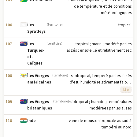
de température et de conditions
météorologiques
106
tropical
Îles
(territoire)
Spratleys
107
tropical ; marin ; modéré par les
Îles
(territoire)
alizés ; ensoleillé et relativement sec
Turques-
et-
Caïques
108
subtropical, tempéré par les alizés
Îles Vierges
(territoire)
d'est, humidité relativement faible,
américaines
faible variation saisonnière de
Lire
température ; saison des pluies de
septembre à novembre
109
subtropical ; humide ; températures
Îles Vierges
(territoire)
modérées par les alizés
britanniques
110
varie de mousson tropicale au sud à
Inde
tempéré au nord