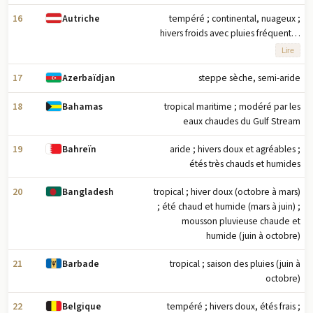
16
tempéré ; continental, nuageux ;
Autriche
hivers froids avec pluies fréquentes
et quelques chutes de neige dans les
Lire
plaines et neige dans les montagnes
; étés modérés avec averses
17
steppe sèche, semi-aride
Azerbaïdjan
occasionnelles
18
tropical maritime ; modéré par les
Bahamas
eaux chaudes du Gulf Stream
19
aride ; hivers doux et agréables ;
Bahreïn
étés très chauds et humides
20
tropical ; hiver doux (octobre à mars)
Bangladesh
; été chaud et humide (mars à juin) ;
mousson pluvieuse chaude et
humide (juin à octobre)
21
tropical ; saison des pluies (juin à
Barbade
octobre)
22
tempéré ; hivers doux, étés frais ;
Belgique