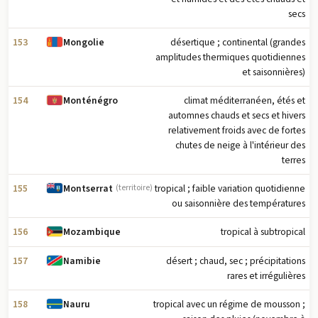
secs
153
désertique ; continental (grandes
Mongolie
amplitudes thermiques quotidiennes
et saisonnières)
154
climat méditerranéen, étés et
Monténégro
automnes chauds et secs et hivers
relativement froids avec de fortes
chutes de neige à l'intérieur des
terres
155
tropical ; faible variation quotidienne
Montserrat
(territoire)
ou saisonnière des températures
156
tropical à subtropical
Mozambique
157
désert ; chaud, sec ; précipitations
Namibie
rares et irrégulières
158
tropical avec un régime de mousson ;
Nauru