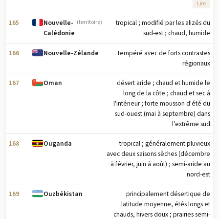
intérieur plus froid avec des
Lire
précipitations accrues et des étés
plus froids ; pluvieux toute l'année
165
tropical ; modifié par les alizés du
Nouvelle-
(territoire)
sur la côte ouest
sud-est ; chaud, humide
Calédonie
166
tempéré avec de forts contrastes
Nouvelle-Zélande
régionaux
167
désert aride ; chaud et humide le
Oman
long de la côte ; chaud et sec à
l'intérieur ; forte mousson d'été du
sud-ouest (mai à septembre) dans
l'extrême sud
168
tropical ; généralement pluvieux
Ouganda
avec deux saisons sèches (décembre
à février, juin à août) ; semi-aride au
nord-est
169
principalement désertique de
Ouzbékistan
latitude moyenne, étés longs et
chauds, hivers doux ; prairies semi-