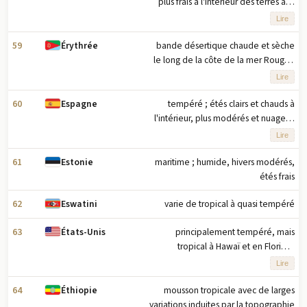
plus frais à l'intérieur des terres aux
altitudes plus élevées ; tropical dans
Lire
les basses terres de la jungle
amazonienne
59
bande désertique chaude et sèche
Érythrée
le long de la côte de la mer Rouge ;
plus frais et plus humide dans les
Lire
hauts plateaux centraux (jusqu'à 61
cm de précipitations annuelles, les
60
tempéré ; étés clairs et chauds à
Espagne
plus fortes de juin à septembre) ;
l'intérieur, plus modérés et nuageux
semi-aride dans les collines et
le long de la côte ; hivers nuageux et
Lire
plaines de l'ouest
froids à l'intérieur, partiellement
nuageux et frais le long de la côte
61
maritime ; humide, hivers modérés,
Estonie
étés frais
62
varie de tropical à quasi tempéré
Eswatini
63
principalement tempéré, mais
États-Unis
tropical à Hawaï et en Floride,
arctique en Alaska, semi-aride dans
Lire
les grandes plaines à l'ouest du
fleuve Mississippi, et aride dans le
64
mousson tropicale avec de larges
Éthiopie
Grand Bassin du sud-ouest ; les
variations induites par la topographie