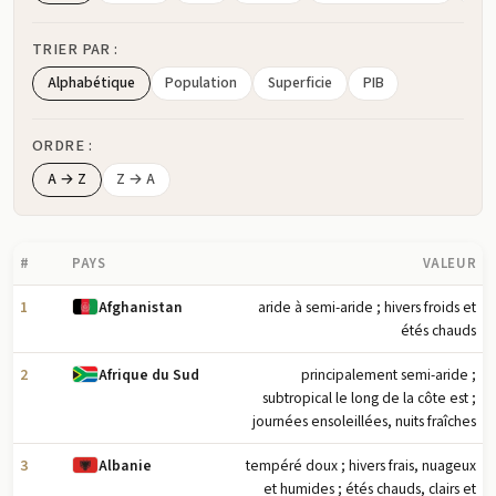
TRIER PAR :
Alphabétique
Population
Superficie
PIB
ORDRE :
A → Z
Z → A
#
PAYS
VALEUR
1
aride à semi-aride ; hivers froids et
Afghanistan
étés chauds
2
principalement semi-aride ;
Afrique du Sud
subtropical le long de la côte est ;
journées ensoleillées, nuits fraîches
3
tempéré doux ; hivers frais, nuageux
Albanie
et humides ; étés chauds, clairs et