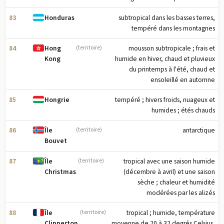
83
subtropical dans les basses terres,
Honduras
tempéré dans les montagnes
84
mousson subtropicale ; frais et
Hong
(territoire)
humide en hiver, chaud et pluvieux
Kong
du printemps à l'été, chaud et
ensoleillé en automne
85
tempéré ; hivers froids, nuageux et
Hongrie
humides ; étés chauds
86
antarctique
Île
(territoire)
Bouvet
87
tropical avec une saison humide
Île
(territoire)
(décembre à avril) et une saison
Christmas
sèche ; chaleur et humidité
modérées par les alizés
88
tropical ; humide, température
Île
(territoire)
moyenne de 20 à 32 degrés Celsius,
Clipperton