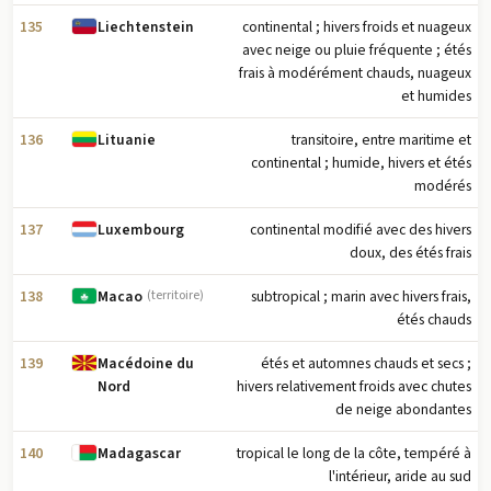
135
continental ; hivers froids et nuageux
Liechtenstein
avec neige ou pluie fréquente ; étés
frais à modérément chauds, nuageux
et humides
136
transitoire, entre maritime et
Lituanie
continental ; humide, hivers et étés
modérés
137
continental modifié avec des hivers
Luxembourg
doux, des étés frais
138
subtropical ; marin avec hivers frais,
Macao
(territoire)
étés chauds
139
étés et automnes chauds et secs ;
Macédoine du
hivers relativement froids avec chutes
Nord
de neige abondantes
140
tropical le long de la côte, tempéré à
Madagascar
l'intérieur, aride au sud