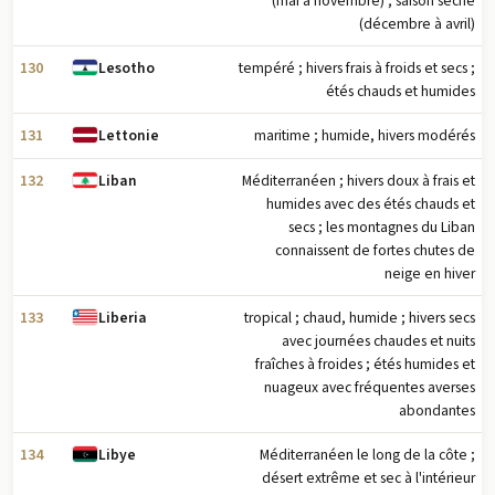
(mai à novembre) ; saison sèche
entre octobre et décembre
(décembre à avril)
130
tempéré ; hivers frais à froids et secs ;
Lesotho
étés chauds et humides
131
maritime ; humide, hivers modérés
Lettonie
132
Méditerranéen ; hivers doux à frais et
Liban
humides avec des étés chauds et
secs ; les montagnes du Liban
connaissent de fortes chutes de
neige en hiver
133
tropical ; chaud, humide ; hivers secs
Liberia
avec journées chaudes et nuits
fraîches à froides ; étés humides et
nuageux avec fréquentes averses
abondantes
134
Méditerranéen le long de la côte ;
Libye
désert extrême et sec à l'intérieur