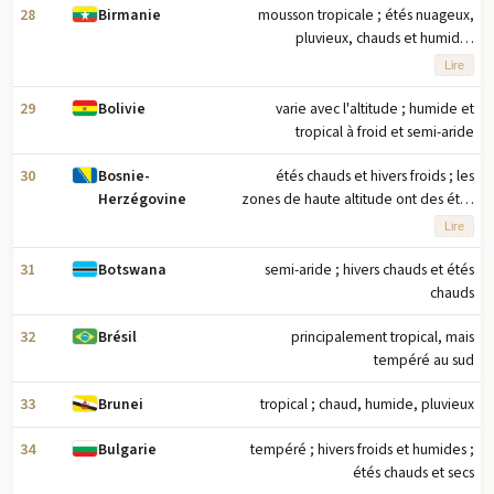
28
mousson tropicale ; étés nuageux,
Birmanie
pluvieux, chauds et humides
(mousson du sud-ouest, juin à
Lire
septembre) ; moins nuageux,
précipitations rares, températures
29
varie avec l'altitude ; humide et
Bolivie
douces, humidité plus faible en hiver
tropical à froid et semi-aride
(mousson du nord-est, décembre à
30
étés chauds et hivers froids ; les
Bosnie-
avril)
zones de haute altitude ont des étés
Herzégovine
courts et frais et des hivers longs et
Lire
rigoureux ; hivers doux et pluvieux le
long de la côte
31
semi-aride ; hivers chauds et étés
Botswana
chauds
32
principalement tropical, mais
Brésil
tempéré au sud
33
tropical ; chaud, humide, pluvieux
Brunei
34
tempéré ; hivers froids et humides ;
Bulgarie
étés chauds et secs