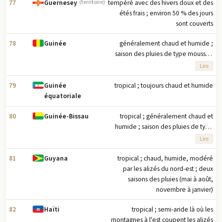
77
tempéré avec des hivers doux et des
Guernesey
(territoire)
étés frais ; environ 50 % des jours
sont couverts
78
généralement chaud et humide ;
Guinée
saison des pluies de type mousson
(juin à novembre) avec des vents du
Lire
sud-ouest ; saison sèche (décembre
à mai) avec des vents d'harmattan du
79
tropical ; toujours chaud et humide
Guinée
nord-est
équatoriale
80
tropical ; généralement chaud et
Guinée-Bissau
humide ; saison des pluies de type
mousson (juin à novembre) avec des
Lire
vents du sud-ouest ; saison sèche
(décembre à mai) avec des vents
81
tropical ; chaud, humide, modéré
Guyana
d'harmattan du nord-est
par les alizés du nord-est ; deux
saisons des pluies (mai à août,
novembre à janvier)
82
tropical ; semi-aride là où les
Haïti
montagnes à l'est coupent les alizés