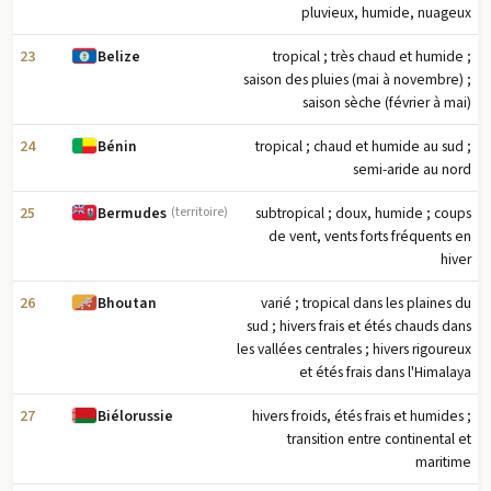
pluvieux, humide, nuageux
23
tropical ; très chaud et humide ;
Belize
saison des pluies (mai à novembre) ;
saison sèche (février à mai)
24
tropical ; chaud et humide au sud ;
Bénin
semi-aride au nord
25
subtropical ; doux, humide ; coups
Bermudes
(territoire)
de vent, vents forts fréquents en
hiver
26
varié ; tropical dans les plaines du
Bhoutan
sud ; hivers frais et étés chauds dans
les vallées centrales ; hivers rigoureux
et étés frais dans l'Himalaya
27
hivers froids, étés frais et humides ;
Biélorussie
transition entre continental et
maritime