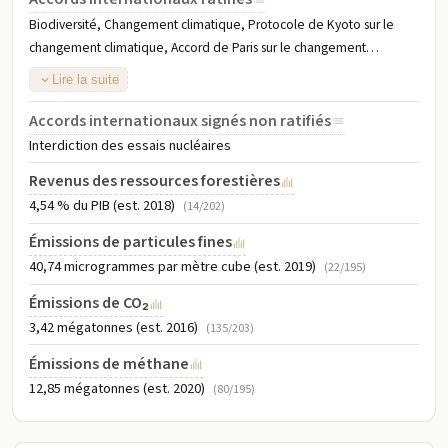
Biodiversité, Changement climatique, Protocole de Kyoto sur le
changement climatique, Accord de Paris sur le changement
climatique, Interdiction complète des essais nucléaires,
Lire la suite
Désertification, Espèces en danger, Déchets dangereux, Droit de la
mer, Conservation de la vie marine, Protection de la couche
Accords internationaux signés non ratifiés
d'ozone, Zones humides
Interdiction des essais nucléaires
Revenus des ressources forestières
4,54 % du PIB (est. 2018)
(14/202)
Émissions de particules fines
40,74 microgrammes par mètre cube (est. 2019)
(22/195)
Émissions de CO₂
3,42 mégatonnes (est. 2016)
(135/203)
Émissions de méthane
12,85 mégatonnes (est. 2020)
(80/195)