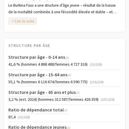
Le Burkina Faso a une structure d'âge jeune – résultat de la baisse
de la mortalité combinée à une fécondité élevée et stable – et
continue de connaître une croissance démographique rapide, ce
Lire la suite
qui exerce une pression croissante sur les terres arables limitées du
pays. Près de 65 % de la population a moins de 25 ans en 2020, et
la population croît de 2,5 % par an. Les taux de mortalité, en
particulier ceux des nourrissons et des enfants, ont diminué grâce à
STRUCTURE PAR ÂGE
l'amélioration des soins de santé, de l'hygiène et de
Structure par âge - 0-14 ans
l'assainissement, mais les femmes continuent d'avoir en moyenne
41,6 % (hommes 4 868 488/femmes 4 727 316)
plus de 4 enfants. Même si la fécondité était considérablement
(13/229)
réduite, la grande cohorte actuelle entrant dans ses années de
Structure par âge - 15-64 ans
reproduction maintiendrait une forte croissance démographique
55,1 % (hommes 6 116 674/femmes 6 590 775)
(215/228)
dans un avenir prévisible. Environ un tiers seulement de la
population est alphabétisée et le chômage est généralisé, ce qui
Structure par âge - 65 ans et plus
freine les perspectives économiques de la nombreuse population
3,2 % (est. 2024) (hommes 312 587/femmes 426 359)
(207/229)
en âge de travailler du Burkina Faso. La migration a
Ratio de dépendance total
traditionnellement été un mode de vie pour les Burkinabè, la
87,4
(13/228)
migration saisonnière étant remplacée par des séjours allant jusqu'à
deux ans à l'étranger. La Côte d'Ivoire reste la principale destination,
Ratio de dépendance jeunes