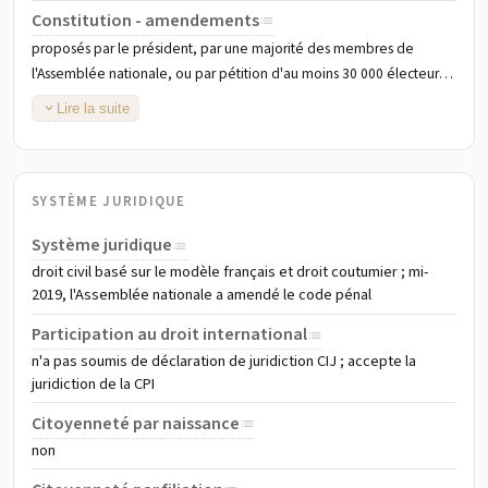
janvier 2017 et un projet final a été soumis au gouvernement en
Constitution - amendements
décembre 2017 ; un référendum constitutionnel initialement prévu
proposés par le président, par une majorité des membres de
pour adoption en mars 2019 a été reporté ; le 1er mars 2022, une
l'Assemblée nationale, ou par pétition d'au moins 30 000 électeurs
charte de transition a été adoptée, permettant aux autorités
éligibles soumise à l'Assemblée ; l'adoption requiert au moins les
Lire la suite
militaires de gouverner pendant trois ans et interdisant au président
trois quarts des voix à l'Assemblée ; le non-respect de ce seuil
de transition d'être candidat électoral après la transition
nécessite l'approbation de la majorité des électeurs lors d'un
référendum ; les dispositions constitutionnelles relatives à la forme
du gouvernement, au système multipartite et à la souveraineté
SYSTÈME JURIDIQUE
nationale ne peuvent être modifiées ; modifiée à plusieurs reprises
Système juridique
droit civil basé sur le modèle français et droit coutumier ; mi-
2019, l'Assemblée nationale a amendé le code pénal
Participation au droit international
n'a pas soumis de déclaration de juridiction CIJ ; accepte la
juridiction de la CPI
Citoyenneté par naissance
non