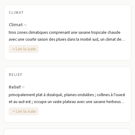
CLIMAT
Climat
trois zones climatiques comprenant une savane tropicale chaude
avec une courte saison des pluies dans la moitié sud, un climat de
steppe semi-aride tropical chaud typique de la région du Sahel
Lire la suite
dans la moitié nord, et une petite zone de désert chaud à l'extrême
nord du pays en bordure du désert du Sahara
RELIEF
Relief
principalement plat à disséqué, plaines ondulées ; collines à l'ouest
et au sud-est ; occupe un vaste plateau avec une savane herbeuse
au nord qui laisse progressivement place à des forêts clairsemées
Lire la suite
au sud