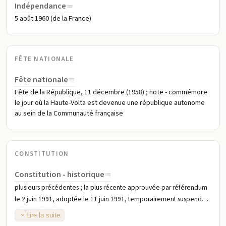
Indépendance
5 août 1960 (de la France)
FÊTE NATIONALE
Fête nationale
Fête de la République, 11 décembre (1958) ; note - commémore
le jour où la Haute-Volta est devenue une république autonome
au sein de la Communauté française
CONSTITUTION
Constitution - historique
plusieurs précédentes ; la plus récente approuvée par référendum
le 2 juin 1991, adoptée le 11 juin 1991, temporairement suspendue
fin octobre à mi-novembre 2014 ; le projet initial d'une nouvelle
Lire la suite
constitution pour inaugurer la nouvelle république a été achevé en