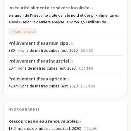
Insécurité alimentaire sévère localisée
en raison de l'insécurité civile dans le nord et des prix alimentaires
élevés - selon la dernière analyse, environ 3,53 millions de
personnes devraient faire face à une insécurité alimentaire aiguë
Lire la suite
pendant la période de soudure de juin à août 2023 ; cela
représenterait une légère augmentation par rapport à l'année
Prélèvement d'eau municipal
précédente ; l'insécurité alimentaire est principalement causée par
380 millions de mètres cubes (est. 2020)
(92/183)
l'aggravation de l'insécurité dans les régions du Centre-Nord et du
Prélèvement d'eau industriel
Sahel qui, en décembre 2022 (dernières données disponibles),
20 millions de mètres cubes (est. 2020)
(136/180)
avaient déplacé environ 1,88 million de personnes ; les prix
alimentaires élevés aggravent davantage les conditions des
Prélèvement d'eau agricole
ménages les plus vulnérables (2023)
420 millions de mètres cubes (est. 2020)
(112/180)
HYDROGRAPHIE
Ressources en eau renouvelables
13,5 milliards de mètres cubes (est. 2020)
(129/198)