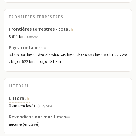
FRONTIÈRES TERRESTRES
Frontières terrestres - total
3 611 km
(56/254)
Pays frontaliers
Bénin 386 km ; Côte d'Ivoire 545 km ; Ghana 602 km ; Mali 1 325 km
; Niger 622 km ; Togo 131 km
LITTORAL
Littoral
0 km (enclavé)
(202/246)
Revendications maritimes
aucune (enclavé)