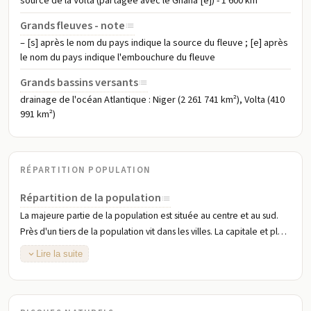
source de la Volta (partagée avec le Ghana [e]) - 1 600 km
Grands fleuves - note
– [s] après le nom du pays indique la source du fleuve ; [e] après
le nom du pays indique l'embouchure du fleuve
Grands bassins versants
drainage de l'océan Atlantique : Niger (2 261 741 km²), Volta (410
991 km²)
RÉPARTITION POPULATION
Répartition de la population
La majeure partie de la population est située au centre et au sud.
Près d'un tiers de la population vit dans les villes. La capitale et plus
grande ville est Ouagadougou (Ouaga), avec une population de 1,8
Lire la suite
million d'habitants comme le montre cette carte de distribution de
la population (2019)