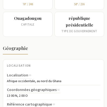
omniprésente et permanente, et des ressources naturelles
76ᵉ / 248
58ᵉ / 236
limitées. C'est l'un des pays les plus pauvres du monde.
Ouagadougou
république
présidentielle
CAPITALE
TYPE DE GOUVERNEMENT
Géographie
LOCALISATION
Localisation
Afrique occidentale, au nord du Ghana
Coordonnées géographiques
13 00 N, 2 00 O
Référence cartographique