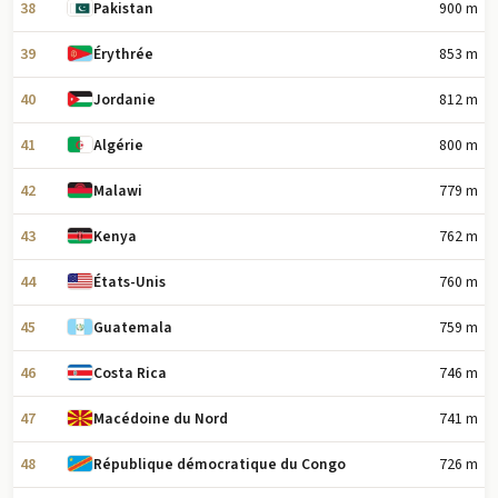
38
900 m
Pakistan
39
853 m
Érythrée
40
812 m
Jordanie
41
800 m
Algérie
42
779 m
Malawi
43
762 m
Kenya
44
760 m
États-Unis
45
759 m
Guatemala
46
746 m
Costa Rica
47
741 m
Macédoine du Nord
48
726 m
République démocratique du Congo