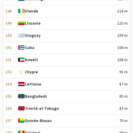
148
118 m
Irlande
149
110 m
Lituanie
150
109 m
Uruguay
151
108 m
Cuba
151
108 m
Koweït
153
91 m
Chypre
154
87 m
Lettonie
155
85 m
Bangladesh
156
83 m
Trinité-et-Tobago
157
70 m
Guinée-Bissau
158
69 m
Sénégal