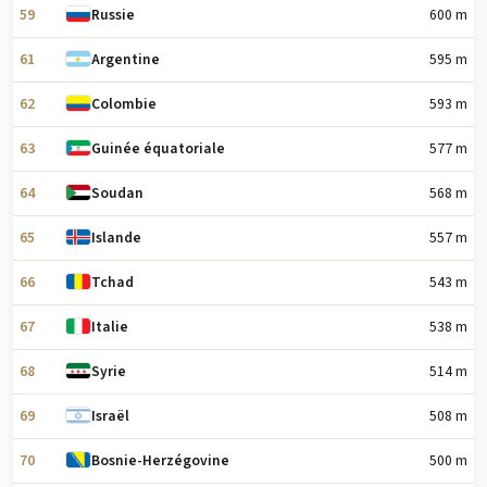
59
600 m
Russie
61
595 m
Argentine
62
593 m
Colombie
63
577 m
Guinée équatoriale
64
568 m
Soudan
65
557 m
Islande
66
543 m
Tchad
67
538 m
Italie
68
514 m
Syrie
69
508 m
Israël
70
500 m
Bosnie-Herzégovine