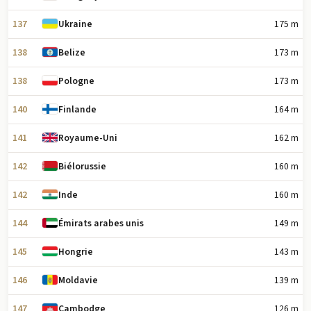
137
175 m
Ukraine
138
173 m
Belize
138
173 m
Pologne
140
164 m
Finlande
141
162 m
Royaume-Uni
142
160 m
Biélorussie
142
160 m
Inde
144
149 m
Émirats arabes unis
145
143 m
Hongrie
146
139 m
Moldavie
147
126 m
Cambodge