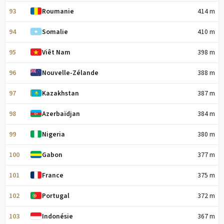
93
414 m
Roumanie
94
410 m
Somalie
95
398 m
Viêt Nam
96
388 m
Nouvelle-Zélande
97
387 m
Kazakhstan
98
384 m
Azerbaïdjan
99
380 m
Nigeria
100
377 m
Gabon
101
375 m
France
102
372 m
Portugal
103
367 m
Indonésie