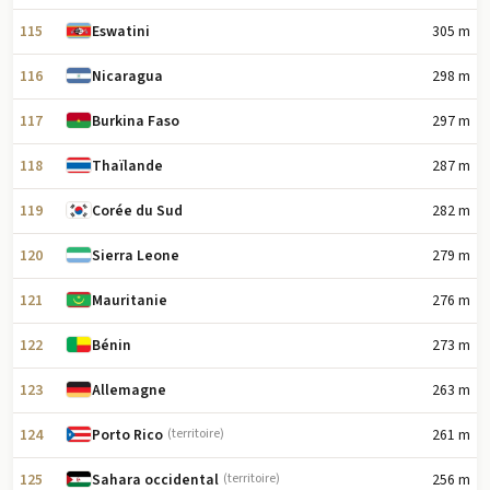
115
305 m
Eswatini
116
298 m
Nicaragua
117
297 m
Burkina Faso
118
287 m
Thaïlande
119
282 m
Corée du Sud
120
279 m
Sierra Leone
121
276 m
Mauritanie
122
273 m
Bénin
123
263 m
Allemagne
124
261 m
Porto Rico
(territoire)
125
256 m
Sahara occidental
(territoire)