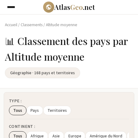
Atlas
Geo
.net
Accueil
/
Classements
/
Altitude moyenne
📊 Classement des pays par
Altitude moyenne
Géographie · 168 pays et territoires
TYPE :
Tous
Pays
Territoires
CONTINENT :
Tous
Afrique
Asie
Europe
Amérique du Nord
Amé