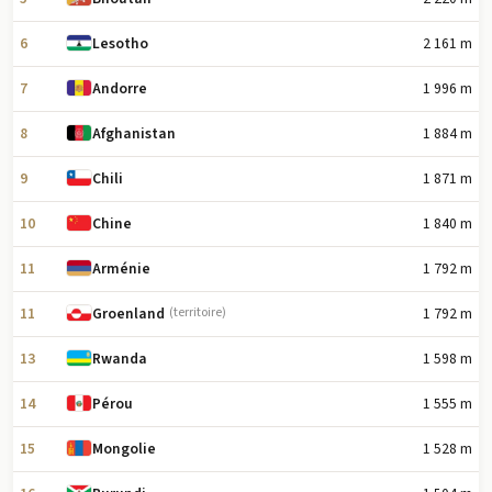
6
2 161 m
Lesotho
7
1 996 m
Andorre
8
1 884 m
Afghanistan
9
1 871 m
Chili
10
1 840 m
Chine
11
1 792 m
Arménie
11
1 792 m
Groenland
(territoire)
13
1 598 m
Rwanda
14
1 555 m
Pérou
15
1 528 m
Mongolie