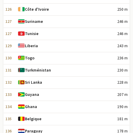
126
250 m
Côte d'Ivoire
127
246 m
Suriname
127
246 m
Tunisie
129
243 m
Liberia
130
236 m
Togo
131
230 m
Turkménistan
132
228 m
Sri Lanka
133
207 m
Guyana
134
190 m
Ghana
135
181 m
Belgique
136
178 m
Paraguay