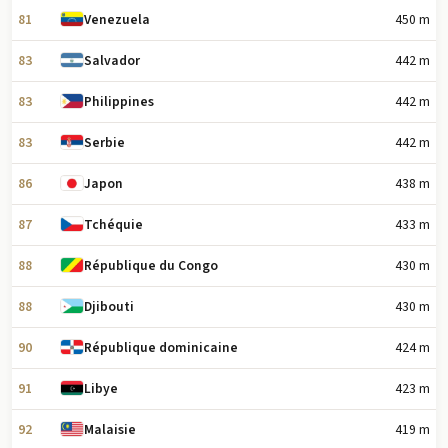
81
450 m
Venezuela
83
442 m
Salvador
83
442 m
Philippines
83
442 m
Serbie
86
438 m
Japon
87
433 m
Tchéquie
88
430 m
République du Congo
88
430 m
Djibouti
90
424 m
République dominicaine
91
423 m
Libye
92
419 m
Malaisie