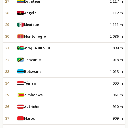
27
1 117 m
Équateur
28
1 112 m
Angola
29
1 111 m
Mexique
30
1 086 m
Monténégro
31
1 034 m
Afrique du Sud
32
1 018 m
Tanzanie
33
1 013 m
Botswana
34
999 m
Yémen
35
961 m
Zimbabwe
36
910 m
Autriche
37
909 m
Maroc