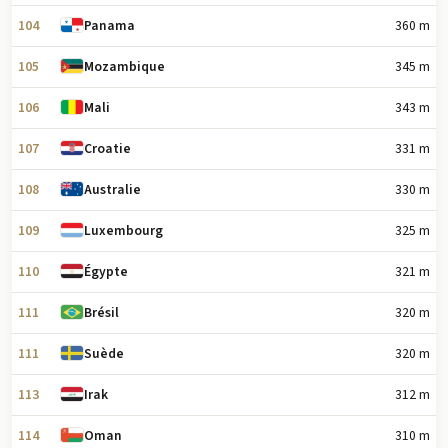
104
360 m
Panama
105
345 m
Mozambique
106
343 m
Mali
107
331 m
Croatie
108
330 m
Australie
109
325 m
Luxembourg
110
321 m
Égypte
111
320 m
Brésil
111
320 m
Suède
113
312 m
Irak
114
310 m
Oman