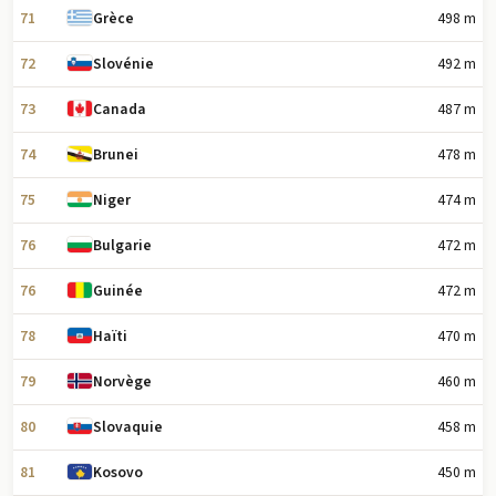
71
498 m
Grèce
72
492 m
Slovénie
73
487 m
Canada
74
478 m
Brunei
75
474 m
Niger
76
472 m
Bulgarie
76
472 m
Guinée
78
470 m
Haïti
79
460 m
Norvège
80
458 m
Slovaquie
81
450 m
Kosovo