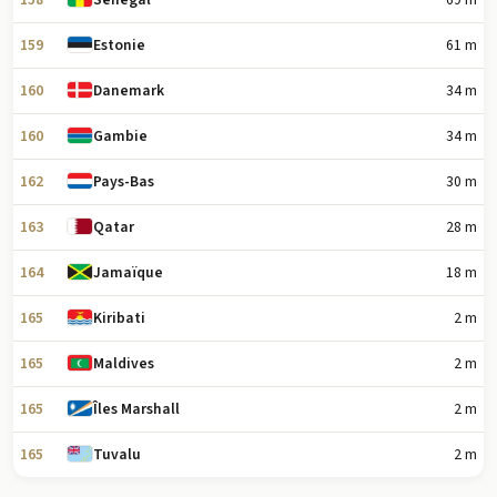
159
61 m
Estonie
160
34 m
Danemark
160
34 m
Gambie
162
30 m
Pays-Bas
163
28 m
Qatar
164
18 m
Jamaïque
165
2 m
Kiribati
165
2 m
Maldives
165
2 m
Îles Marshall
165
2 m
Tuvalu