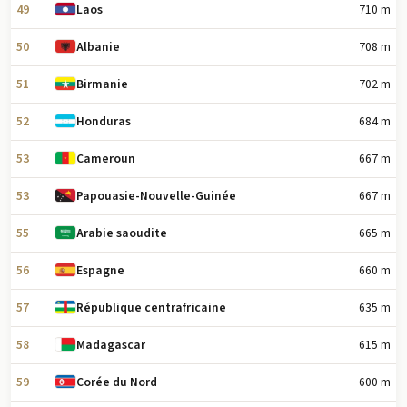
49
710 m
Laos
50
708 m
Albanie
51
702 m
Birmanie
52
684 m
Honduras
53
667 m
Cameroun
53
667 m
Papouasie-Nouvelle-Guinée
55
665 m
Arabie saoudite
56
660 m
Espagne
57
635 m
République centrafricaine
58
615 m
Madagascar
59
600 m
Corée du Nord