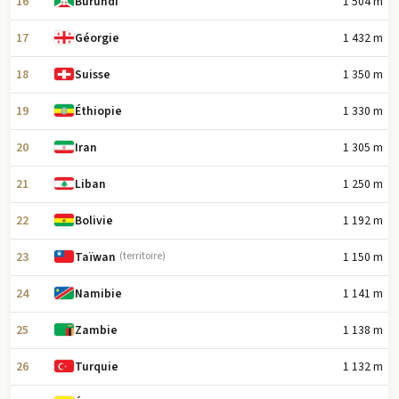
16
1 504 m
Burundi
17
1 432 m
Géorgie
18
1 350 m
Suisse
19
1 330 m
Éthiopie
20
1 305 m
Iran
21
1 250 m
Liban
22
1 192 m
Bolivie
23
1 150 m
Taïwan
(territoire)
24
1 141 m
Namibie
25
1 138 m
Zambie
26
1 132 m
Turquie