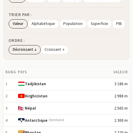
TRIER PAR :
Valeur
Alphabétique
Population
Superficie
PIB
ORDRE :
Décroissant ↓
Croissant ↑
RANG
PAYS
VALEUR
1
3 186 m
Tadjikistan
2
2 988 m
Kirghizistan
3
2 565 m
Népal
4
2 300 m
Antarctique
(territoire)
5
2 220 m
Bhoutan