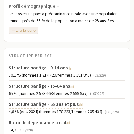
Profil démographique
Le Laos est un pays à prédominance rurale avec une population
jeune – près de 55 % de la population a moins de 25 ans. Ses
progrès en matière de santé et de développement ont été inégaux
Lire la suite
sur le plan géographique, entre groupes ethniques et sur le plan
socioéconomique. Le Laos a progressé dans la réduction de la
pauvreté, le taux de pauvreté ayant presque diminué de moitié,
passant de 46 % en 1992/93 à 22 % en 2012/13. Néanmoins, des
STRUCTURE PAR ÂGE
disparités prononcées entre zones rurales et urbaines persistent, et
Structure par âge - 0-14 ans
les inégalités de revenus augmentent. La pauvreté affecte
30,1 % (hommes 1 214 429/femmes 1 181 845)
principalement les populations des zones rurales et montagneuses,
(63/229)
en particulier les groupes ethniques minoritaires. Le taux de
Structure par âge - 15-64 ans
fécondité total a considérablement diminué, passant d'environ 6
65 % (hommes 2 573 668/femmes 2 599 957)
(107/228)
naissances par femme en moyenne en 1990 à environ 2,8 en 2016,
mais il reste l'un des plus élevés d'Asie du Sud-Est. Le taux de
Structure par âge - 65 ans et plus
fécondité est plus élevé dans les zones rurales et reculées, parmi
4,8 % (est. 2024) (hommes 178 223/femmes 205 434)
(168/229)
les groupes ethniques minoritaires, les moins instruits et les pauvres ;
Ratio de dépendance total
il est plus faible dans les zones urbaines et parmi les plus instruits et
54,7
(108/228)
ceux ayant des revenus plus élevés. Bien que les taux de mortalité