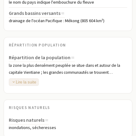
le nom du pays indique l'embouchure du fleuve
Grands bassins versants
drainage de l'océan Pacifique : Mékong (805 604 km²)
RÉPARTITION POPULATION
Répartition de la population
la zone la plus densément peuplée se situe dans et autour de la
capitale Vientiane ; les grandes communautés se trouvent
principalement le long du fleuve Mékong, le long de la frontière
Lire la suite
sud-ouest ; la densité globale est considérée comme l'une des plus
faibles d'Asie du Sud-Est
RISQUES NATURELS
Risques naturels
inondations, sécheresses