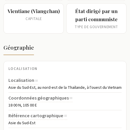
d'une décennie, il demeure l'un des pays les plus pauvres
Vientiane (Viangchan)
État dirigé par un
d'Asie.
parti communiste
CAPITALE
TYPE DE GOUVERNEMENT
Géographie
LOCALISATION
Localisation
Asie du Sud-Est, au nord-est de la Thaïlande, à l'ouest du Vietnam
Coordonnées géographiques
18 00 N, 105 00 E
Référence cartographique
Asie du Sud-Est