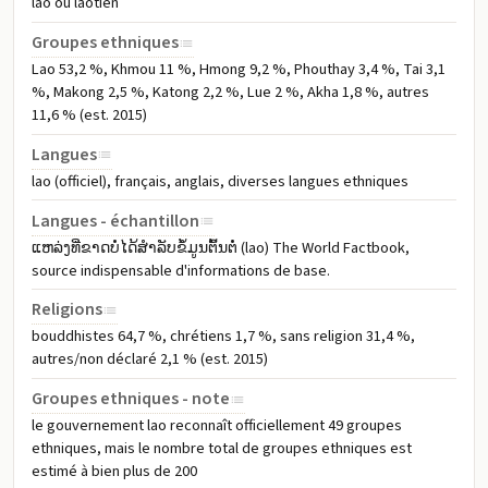
lao ou laotien
Groupes ethniques
Lao 53,2 %, Khmou 11 %, Hmong 9,2 %, Phouthay 3,4 %, Tai 3,1
%, Makong 2,5 %, Katong 2,2 %, Lue 2 %, Akha 1,8 %, autres
11,6 % (est. 2015)
Langues
lao (officiel), français, anglais, diverses langues ethniques
Langues - échantillon
ແຫລ່ງທີ່ຂາດບໍ່ໄດ້ສຳລັບຂໍ້ມູນຕົ້ນຕໍ່ (lao) The World Factbook,
source indispensable d'informations de base.
Religions
bouddhistes 64,7 %, chrétiens 1,7 %, sans religion 31,4 %,
autres/non déclaré 2,1 % (est. 2015)
Groupes ethniques - note
le gouvernement lao reconnaît officiellement 49 groupes
ethniques, mais le nombre total de groupes ethniques est
estimé à bien plus de 200