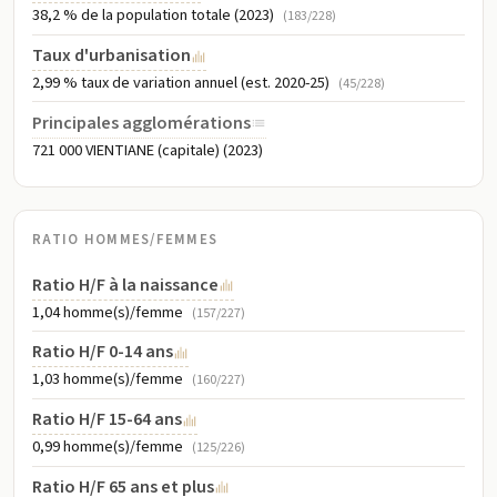
38,2 % de la population totale (2023)
principalement la capitale Vientiane – pour poursuivre de meilleurs
(183/228)
emplois dans les secteurs manufacturiers et de services en
Taux d'urbanisation
croissance est devenue le principal type de relocalisation. La
2,99 % taux de variation annuel (est. 2020-25)
(45/228)
migration de villageois du sud cherchant du travail en Thaïlande
voisine a également augmenté. La Thaïlande est la principale
Principales agglomérations
destination de migration internationale pour les Laotiens en raison
721 000 VIENTIANE (capitale) (2023)
de la plus grande disponibilité d'emplois et de salaires plus élevés
qu'au pays ; près d'un million de migrants laotiens vivaient en
Thaïlande en 2015.
RATIO HOMMES/FEMMES
Ratio H/F à la naissance
1,04 homme(s)/femme
(157/227)
Ratio H/F 0-14 ans
1,03 homme(s)/femme
(160/227)
Ratio H/F 15-64 ans
0,99 homme(s)/femme
(125/226)
Ratio H/F 65 ans et plus