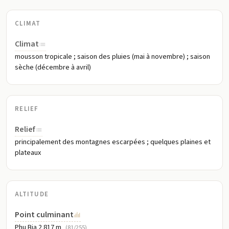
CLIMAT
Climat
mousson tropicale ; saison des pluies (mai à novembre) ; saison
sèche (décembre à avril)
RELIEF
Relief
principalement des montagnes escarpées ; quelques plaines et
plateaux
ALTITUDE
Point culminant
Phu Bia 2 817 m
(81/255)