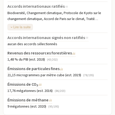
Accords internationaux ratifiés
Biodiversité, Changement climatique, Protocole de Kyoto sur le
changement climatique, Accord de Paris sur le climat, Traité
d'interdiction complète des essais nucléaires, Désertification,
Lire la suite
Espèces menacées, Modification de l'environnement, Déchets
dangereux, Droit de la mer, Interdiction des essais nucléaires,
Accords internationaux signés non ratifiés
Protection de la couche d'ozone, Zones humides, Chasse à la
aucun des accords sélectionnés
baleine
Revenus des ressources forestières
1,48 % du PIB (est. 2018)
(43/202)
Émissions de particules fines
21,15 microgrammes par mètre cube (est. 2019)
(78/195)
Émissions de CO₂
17,76 mégatonnes (est. 2016)
(86/203)
Émissions de méthane
9 mégatonnes (est. 2020)
(95/195)