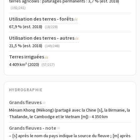
terres agricoles : pâturages permanents : 3,7 % (est. 2018)
(192/241)
Utilisation des terres - forêts
67,9 % (est. 2018)
(18/228)
Utilisation des terres - autres
21,5 % (est. 2018)
(149/248)
Terres irriguées
4 409 km² (2020)
(57/217)
HYDROGRAPHIE
Grands fleuves
Mènam Khong (Mékong) (partagé avec la Chine [s], la Birmanie, la
Thaïlande, le Cambodge et le Vietnam [m]) - 4 350 km
Grands fleuves - note
– [s] après le nom du pays indique la source du fleuve ; [m] après