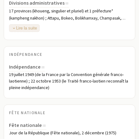
Divisions administratives
17 provinces (khoueng, singulier et pluriel) et 1 préfecture*
(kampheng nakhon) ; Attapu, Bokeo, Bolikhamxay, Champasak,
Houaphanh, Khammouan, Louangnamtha, Louangphabang (Luang
Lire la suite
Prabang), Oudomxai, Phongsali, Salavan, Savannakhet, Viangchan
(Vientiane)*, Viangchan, Xaignabouli, Xaisomboun, Xekong,
Xiangkhouang
INDÉPENDANCE
Indépendance
19 juillet 1949 (de la France par la Convention générale franco-
laotienne) ; 22 octobre 1953 (le Traité franco-laotien reconnaît la
pleine indépendance)
FÊTE NATIONALE
Fête nationale
Jour de la République (Fête nationale), 2 décembre (1975)