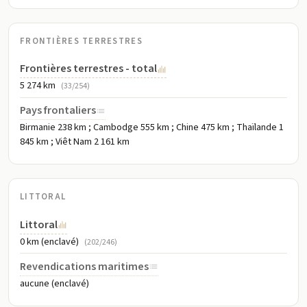
FRONTIÈRES TERRESTRES
Frontières terrestres - total
5 274 km
(33/254)
Pays frontaliers
Birmanie 238 km ; Cambodge 555 km ; Chine 475 km ; Thaïlande 1
845 km ; Viêt Nam 2 161 km
LITTORAL
Littoral
0 km (enclavé)
(202/246)
Revendications maritimes
aucune (enclavé)