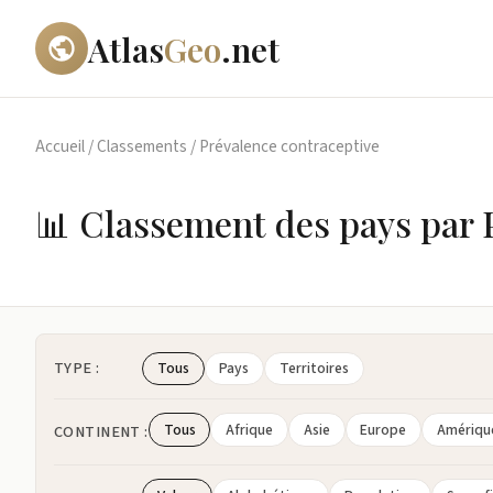
Atlas
Geo
.net
Accueil
/
Classements
/
Prévalence contraceptive
📊 Classement des pays par 
TYPE :
Tous
Pays
Territoires
Tous
Afrique
Asie
Europe
Amériqu
CONTINENT :