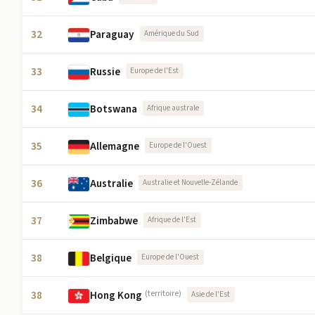
32
Paraguay
Amérique du Sud
33
Russie
Europe de l'Est
34
Botswana
Afrique australe
35
Allemagne
Europe de l'Ouest
36
Australie
Australie et Nouvelle-Zélande
37
Zimbabwe
Afrique de l'Est
38
Belgique
Europe de l'Ouest
38
Hong Kong
(territoire)
Asie de l'Est