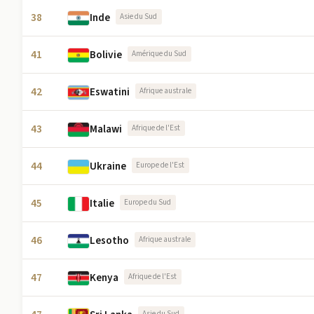
38
Inde
Asie du Sud
41
Bolivie
Amérique du Sud
42
Eswatini
Afrique australe
43
Malawi
Afrique de l'Est
44
Ukraine
Europe de l'Est
45
Italie
Europe du Sud
46
Lesotho
Afrique australe
47
Kenya
Afrique de l'Est
Asie du Sud