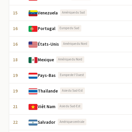
15
Venezuela
Amérique du Sud
16
Portugal
Europe du Sud
16
États-Unis
Amérique du Nord
18
Mexique
Amérique du Nord
19
Pays-Bas
Europe de l'Ouest
19
Thaïlande
Asie du Sud-Est
21
Viêt Nam
Asie du Sud-Est
22
Salvador
Amérique centrale