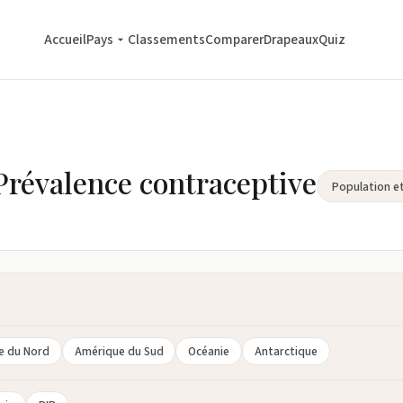
Accueil
Pays
Classements
Comparer
Drapeaux
Quiz
Prévalence contraceptive
Population et
e du Nord
Amérique du Sud
Océanie
Antarctique