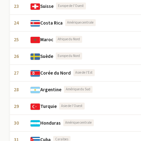
23
Suisse
Europe de l'Ouest
24
Costa Rica
Amérique centrale
25
Maroc
Afrique du Nord
26
Suède
Europe du Nord
27
Corée du Nord
Asie de l'Est
28
Argentine
Amérique du Sud
29
Turquie
Asie de l'Ouest
30
Honduras
Amérique centrale
31
Cuba
Caraïbes