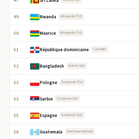
47
Sri Lanka
49
Rwanda
Afrique de l'Est
50
Maurice
Afrique de l'Est
51
République dominicaine
Caraïbes
52
Bangladesh
Asie du Sud
53
Pologne
Europe de l'Est
53
Serbie
Europe du Sud
55
Espagne
Europe du Sud
56
Guatemala
Amérique centrale