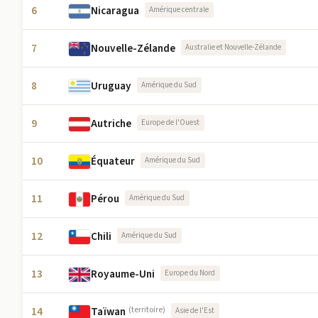
6
Nicaragua
Amérique centrale
7
Nouvelle-Zélande
Australie et Nouvelle-Zélande
8
Uruguay
Amérique du Sud
9
Autriche
Europe de l'Ouest
10
Équateur
Amérique du Sud
11
Pérou
Amérique du Sud
12
Chili
Amérique du Sud
13
Royaume-Uni
Europe du Nord
14
Taïwan
(territoire)
Asie de l'Est