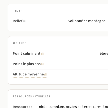
RELIEF
Relief
vallonné et montagneux,
ALTITUDE
Point culminant
élév
Point le plus bas
Altitude moyenne
RESSOURCES NATURELLES
Ressources
nickel, uranium, oxydes de terres rares, to