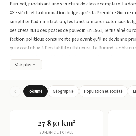
Burundi, produisant une structure de classe complexe. La domi
XXe siècle et la domination belge après la Première Guerre 
simplifier l'administration, les fonctionnaires coloniaux belg
des chefs hutu des postes de pouvoir. En 1961, le fils aîné du
faction politique concurrente peu avant qu'il ne devienne pr
qui a contribué à l'instabilité ultérieure. Le Burundi a obten
Royaume du Burundi. La révolution dans le Rwanda voisin a att
de plus en plus la violence et la perte du pouvoir politique. 
Voir plus
purge des fonctionnaires hutu et préparé le terrain pour que 
établissent une république dominée par les Tutsi. Une rébelli
Résumé
Géographie
Population et société
E
civils tutsi et déclenché de brutales représailles militaires m
tué 100 000 à 200 000 personnes. La pression internationale a
élections démocratiques en 1993. Les officiers militaires tut
président démocratiquement élu du Burundi, le Hutu Melchio
27 830 km²
déclenchant une guerre civile. En 1994, son successeur, Cypr
SUPERFICIE TOTALE
rwandais dans lequel il voyageait a été abattu, ce qui a décle