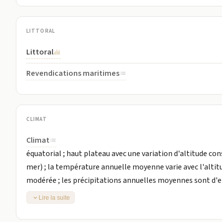
LITTORAL
Littoral
Revendications maritimes
CLIMAT
Climat
équatorial ; haut plateau avec une variation d'altitude con
mer) ; la température annuelle moyenne varie avec l'altit
modérée ; les précipitations annuelles moyennes sont d'e
mai et septembre à novembre) et deux saisons sèches (juin
Lire la suite