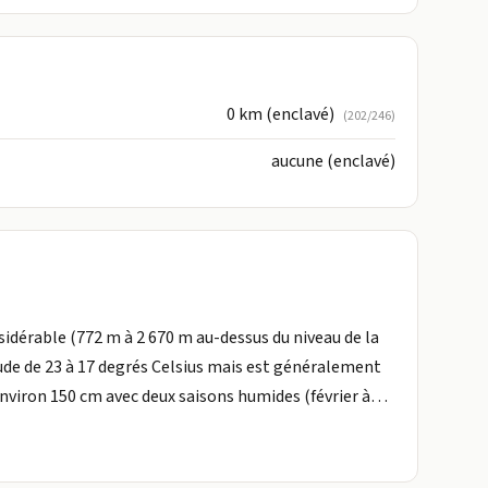
0 km (enclavé)
(202/246)
aucune (enclavé)
sidérable (772 m à 2 670 m au-dessus du niveau de la
ude de 23 à 17 degrés Celsius mais est généralement
nviron 150 cm avec deux saisons humides (février à
 à août et décembre à janvier)