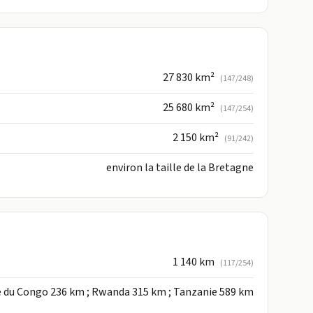
27 830 km²
(147/248)
25 680 km²
(147/254)
2 150 km²
(91/242)
environ la taille de la Bretagne
1 140 km
(117/254)
 du Congo 236 km ; Rwanda 315 km ; Tanzanie 589 km