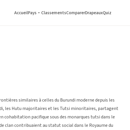
Accueil
Pays
Classements
Comparer
Drapeaux
Quiz
rontières similaires à celles du Burundi moderne depuis les
, les Hutu majoritaires et les Tutsi minoritaires, partagent
n cohabitation pacifique sous des monarques tutsi dans le
t de clan contribuaient au statut social dans le Royaume du