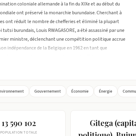
nation coloniale allemande à la fin du XIXe et au début du
mondiale ont préservé la monarchie burundaise. Cherchant à
es ont réduit le nombre de chefferies et éliminé la plupart
 roi tutsi burundais, Louis RWAGASORE, a été assassiné par une
emier ministre, déclenchant une compétition politique accrue
u son indépendance de la Belgique en 1962 en tant que
isé la polarisation ethnique alors que les Tutsi craignaient
Un coup d'État raté mené par les Hutu en 1965 a déclenché une
des officiers tutsi renversent la monarchie en 1966 et
on hutu en 1972 a entraîné la mort de plusieurs milliers de
nvironnement
Gouvernement
Économie
Énergie
Commun
enées par les Tutsi contre les civils hutu qui ont finalement
 conduit à une nouvelle constitution en 1992 et à des
si craignaient la domination hutu et ont assassiné le premier
r NDADAYE, en 1993 après seulement 100 jours au pouvoir,
13 590 102
Gitega (capit
ien NTARYAMIRA, est mort lorsque l'avion du président
politique), Buj
POPULATION TOTALE
nché le génocide rwandais et a davantage ancré le conflit