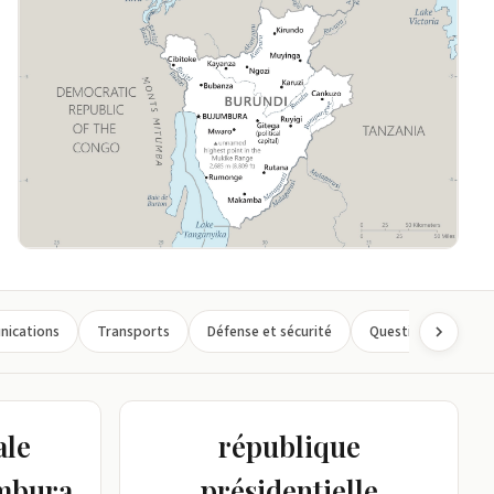
ications
Transports
Défense et sécurité
Questions transnat
ale
république
umbura
présidentielle