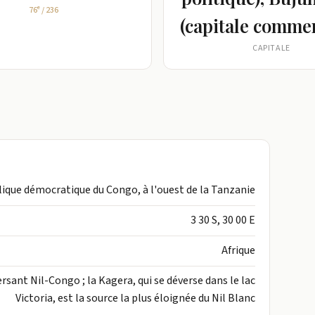
76ᵉ / 236
national, signé en 2000, et les accords de cessez-le-feu
(capitale commer
 civile de 1993-2005. Les deuxièmes élections démocratiques
CAPITALE
ierre NKURUNZIZA comme président. Il a été réélu en 2010 et à
i lui a permis de contourner une limite de mandat. Le
URUNZIZA -- a été élu en 2020.
blique démocratique du Congo, à l'ouest de la Tanzanie
3 30 S, 30 00 E
Afrique
ersant Nil-Congo ; la Kagera, qui se déverse dans le lac
Victoria, est la source la plus éloignée du Nil Blanc