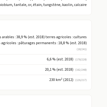
niobium, tantale, or, étain, tungstène, kaolin, calcaire
s arables : 38,9 % (est. 2018) terres agricoles : cultures
 agricoles : pâturages permanents : 18,8 % (est. 2018)
(18/241)
6,6 % (est. 2018)
(178/228)
20,1 % (est. 2018)
(162/248)
230 km² (2012)
(126/217)