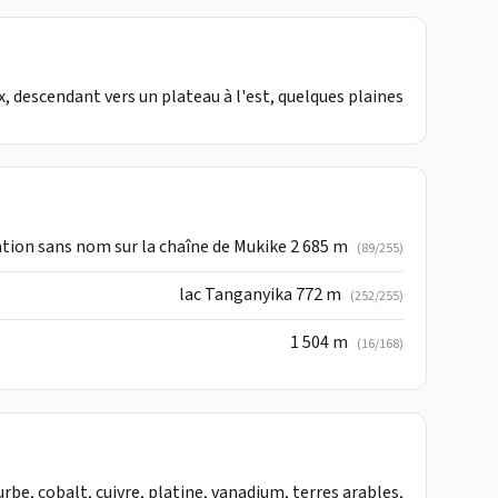
 descendant vers un plateau à l'est, quelques plaines
ation sans nom sur la chaîne de Mukike 2 685 m
(89/255)
lac Tanganyika 772 m
(252/255)
1 504 m
(16/168)
urbe, cobalt, cuivre, platine, vanadium, terres arables,