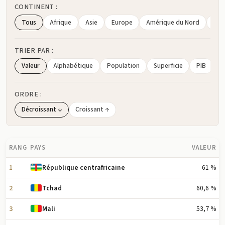
CONTINENT :
Tous
Afrique
Asie
Europe
Amérique du Nord
Amé
TRIER PAR :
Valeur
Alphabétique
Population
Superficie
PIB
ORDRE :
Décroissant ↓
Croissant ↑
RANG
PAYS
VALEUR
1
61 %
République centrafricaine
2
60,6 %
Tchad
3
53,7 %
Mali