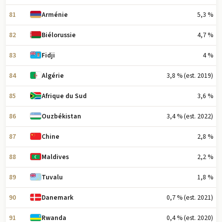
81
5,3 %
Arménie
82
4,7 %
Biélorussie
83
4 %
Fidji
84
3,8 % (est. 2019)
Algérie
85
3,6 %
Afrique du Sud
86
3,4 % (est. 2022)
Ouzbékistan
87
2,8 %
Chine
88
2,2 %
Maldives
89
1,8 %
Tuvalu
90
0,7 % (est. 2021)
Danemark
91
0,4 % (est. 2020)
Rwanda