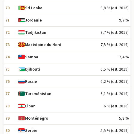
70
9,8 % (est. 2016)
Sri Lanka
71
9,7 %
Jordanie
72
8,7 % (est. 2017)
Tadjikistan
73
7,5 % (est. 2019)
Macédoine du Nord
74
7,4 %
Samoa
75
6,5 % (est. 2019)
Djibouti
76
6,2 % (est. 2017)
Russie
77
6,1 % (est. 2019)
Turkménistan
78
6 % (est. 2016)
Liban
79
5,8 %
Monténégro
80
5,5 % (est. 2019)
Serbie