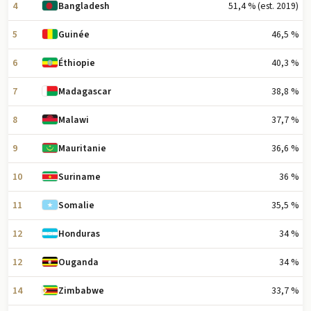
4
51,4 % (est. 2019)
Bangladesh
5
46,5 %
Guinée
6
40,3 %
Éthiopie
7
38,8 %
Madagascar
8
37,7 %
Malawi
9
36,6 %
Mauritanie
10
36 %
Suriname
11
35,5 %
Somalie
12
34 %
Honduras
12
34 %
Ouganda
14
33,7 %
Zimbabwe