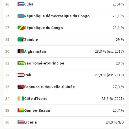
26
29,4 %
Cuba
27
29,1 %
République démocratique du Congo
27
29,1 %
République du Congo
29
29 %
Zambie
30
28,3 % (est. 2017)
Afghanistan
31
28 %
Sao Tomé-et-Príncipe
32
27,9 % (est. 2018)
Irak
33
27,3 %
Papouasie-Nouvelle-Guinée
34
25,8 % (2021)
Côte d'Ivoire
35
25,7 %
Guinée-Bissau
36
24,9 % N/D
Liberia