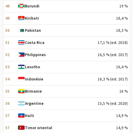
48
19 %
Burundi
49
18,4 %
Kiribati
50
18,3 %
Pakistan
51
17,1 % (est. 2018)
Costa Rica
52
16,5 % (est. 2017)
Philippines
53
16,4 %
Lesotho
54
16,3 % (est. 2017)
Indonésie
55
16 %
Birmanie
56
15,5 % (est. 2020)
Argentine
57
14,9 %
Haïti
57
14,9 %
Timor oriental