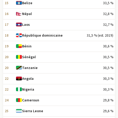
15
33,5 %
Belize
16
32,8 %
Népal
17
32,7 %
Laos
18
31,5 % (est. 2019)
République dominicaine
19
30,6 %
Bénin
20
30,5 %
Sénégal
20
30,5 %
Tanzanie
22
30,3 %
Angola
22
30,3 %
Nigeria
24
29,8 %
Cameroun
25
29,6 %
Sierra Leone