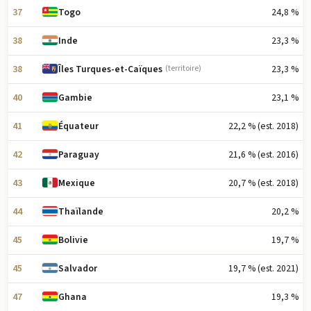
37
24,8 %
Togo
38
23,3 %
Inde
38
23,3 %
Îles Turques-et-Caïques
(territoire)
40
23,1 %
Gambie
41
22,2 % (est. 2018)
Équateur
42
21,6 % (est. 2016)
Paraguay
43
20,7 % (est. 2018)
Mexique
44
20,2 %
Thaïlande
45
19,7 %
Bolivie
45
19,7 % (est. 2021)
Salvador
47
19,3 %
Ghana