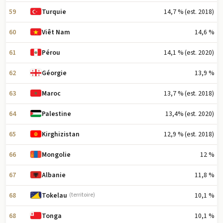
59
14,7 % (est. 2018)
Turquie
60
14,6 %
Viêt Nam
61
14,1 % (est. 2020)
Pérou
62
13,9 %
Géorgie
63
13,7 % (est. 2018)
Maroc
64
13,4% (est. 2020)
Palestine
65
12,9 % (est. 2018)
Kirghizistan
66
12 %
Mongolie
67
11,8 %
Albanie
68
10,1 %
Tokelau
(territoire)
68
10,1 %
Tonga