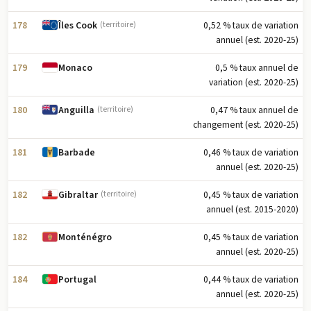
178
0,52 % taux de variation
Îles Cook
(territoire)
annuel (est. 2020-25)
179
0,5 % taux annuel de
Monaco
variation (est. 2020-25)
180
0,47 % taux annuel de
Anguilla
(territoire)
changement (est. 2020-25)
181
0,46 % taux de variation
Barbade
annuel (est. 2020-25)
182
0,45 % taux de variation
Gibraltar
(territoire)
annuel (est. 2015-2020)
182
0,45 % taux de variation
Monténégro
annuel (est. 2020-25)
184
0,44 % taux de variation
Portugal
annuel (est. 2020-25)