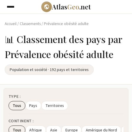
Atlas
Geo
.net
Accueil
/
Classements
/
Prévalence obésité adulte
📊 Classement des pays par
Prévalence obésité adulte
Population et société · 192 pays et territoires
TYPE :
Tous
Pays
Territoires
CONTINENT :
Tous
Afrique
Asie
Europe
Amérique du Nord
Amé