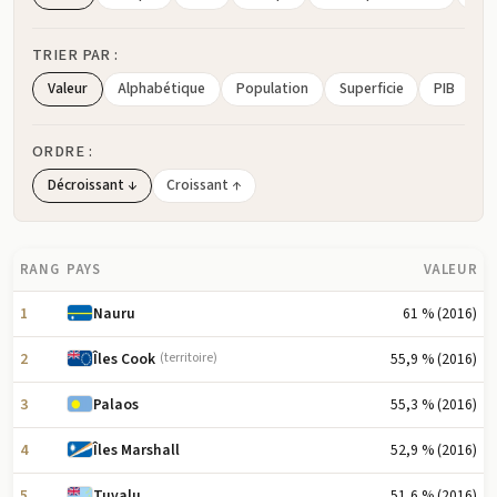
TRIER PAR :
Valeur
Alphabétique
Population
Superficie
PIB
ORDRE :
Décroissant ↓
Croissant ↑
RANG
PAYS
VALEUR
1
61 % (2016)
Nauru
2
55,9 % (2016)
Îles Cook
(territoire)
3
55,3 % (2016)
Palaos
4
52,9 % (2016)
Îles Marshall
5
51,6 % (2016)
Tuvalu