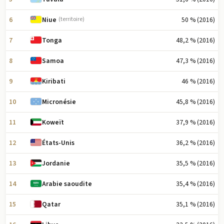
6
50 % (2016)
Niue
(territoire)
7
48,2 % (2016)
Tonga
8
47,3 % (2016)
Samoa
9
46 % (2016)
Kiribati
10
45,8 % (2016)
Micronésie
11
37,9 % (2016)
Koweït
12
36,2 % (2016)
États-Unis
13
35,5 % (2016)
Jordanie
14
35,4 % (2016)
Arabie saoudite
15
35,1 % (2016)
Qatar