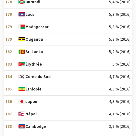
178
5,4 % (2016)
Burundi
179
5,3 % (2016)
Laos
179
5,3 % (2016)
Madagascar
179
5,3 % (2016)
Ouganda
182
5,2 % (2016)
Sri Lanka
183
5 % (2016)
Érythrée
184
4,7 % (2016)
Corée du Sud
185
4,5 % (2016)
Éthiopie
186
4,3 % (2016)
Japon
187
4,1 % (2016)
Népal
188
3,9 % (2016)
Cambodge