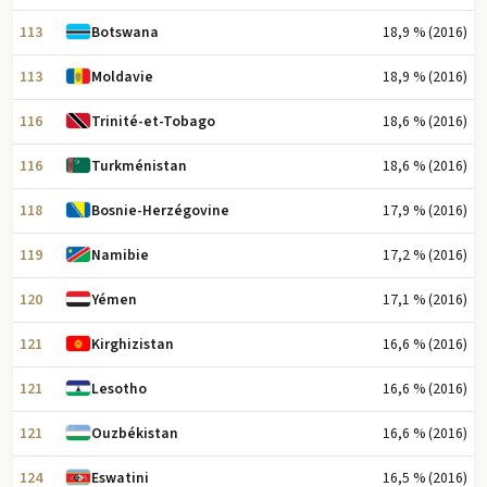
113
18,9 % (2016)
Botswana
113
18,9 % (2016)
Moldavie
116
18,6 % (2016)
Trinité-et-Tobago
116
18,6 % (2016)
Turkménistan
118
17,9 % (2016)
Bosnie-Herzégovine
119
17,2 % (2016)
Namibie
120
17,1 % (2016)
Yémen
121
16,6 % (2016)
Kirghizistan
121
16,6 % (2016)
Lesotho
121
16,6 % (2016)
Ouzbékistan
124
16,5 % (2016)
Eswatini