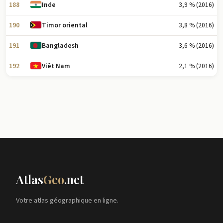
188
3,9 % (2016)
Inde
190
3,8 % (2016)
Timor oriental
191
3,6 % (2016)
Bangladesh
192
2,1 % (2016)
Viêt Nam
Atlas
Geo
.net
Votre atlas géographique en ligne.