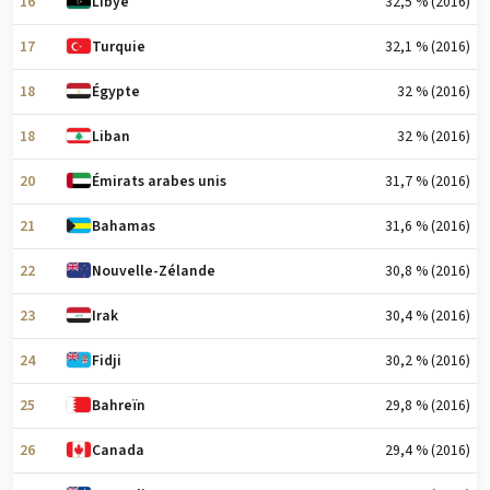
16
32,5 % (2016)
Libye
17
32,1 % (2016)
Turquie
18
32 % (2016)
Égypte
18
32 % (2016)
Liban
20
31,7 % (2016)
Émirats arabes unis
21
31,6 % (2016)
Bahamas
22
30,8 % (2016)
Nouvelle-Zélande
23
30,4 % (2016)
Irak
24
30,2 % (2016)
Fidji
25
29,8 % (2016)
Bahreïn
26
29,4 % (2016)
Canada