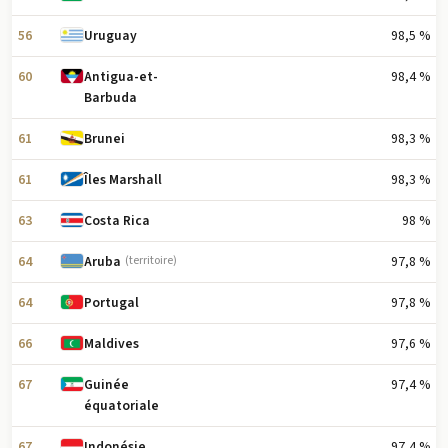
56
98,5 %
Uruguay
60
98,4 %
Antigua-et-
Barbuda
61
98,3 %
Brunei
61
98,3 %
Îles Marshall
63
98 %
Costa Rica
64
97,8 %
Aruba
(territoire)
64
97,8 %
Portugal
66
97,6 %
Maldives
67
97,4 %
Guinée
équatoriale
67
97,4 %
Indonésie