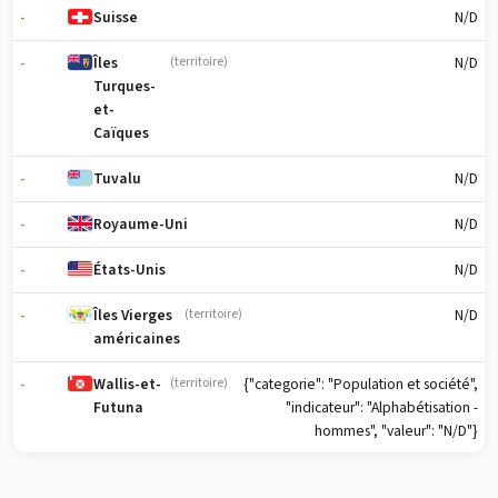
-
N/D
Suisse
-
N/D
Îles
(territoire)
Turques-
et-
Caïques
-
N/D
Tuvalu
-
N/D
Royaume-Uni
-
N/D
États-Unis
-
N/D
Îles Vierges
(territoire)
américaines
-
{"categorie": "Population et société",
Wallis-et-
(territoire)
"indicateur": "Alphabétisation -
Futuna
hommes", "valeur": "N/D"}