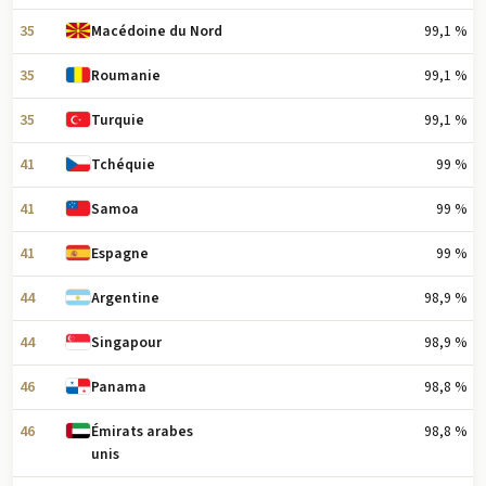
35
99,1 %
Macédoine du Nord
35
99,1 %
Roumanie
35
99,1 %
Turquie
41
99 %
Tchéquie
41
99 %
Samoa
41
99 %
Espagne
44
98,9 %
Argentine
44
98,9 %
Singapour
46
98,8 %
Panama
46
98,8 %
Émirats arabes
unis