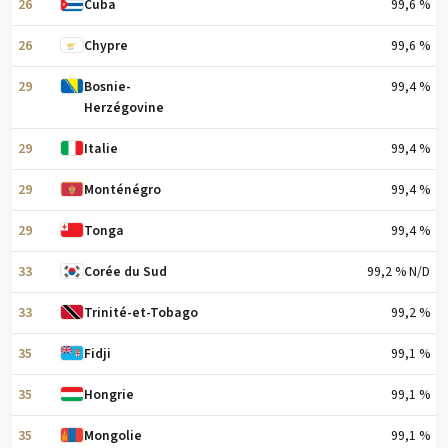
26
99,6 %
Cuba
26
99,6 %
Chypre
29
99,4 %
Bosnie-
Herzégovine
29
99,4 %
Italie
29
99,4 %
Monténégro
29
99,4 %
Tonga
33
99,2 % N/D
Corée du Sud
33
99,2 %
Trinité-et-Tobago
35
99,1 %
Fidji
35
99,1 %
Hongrie
35
99,1 %
Mongolie