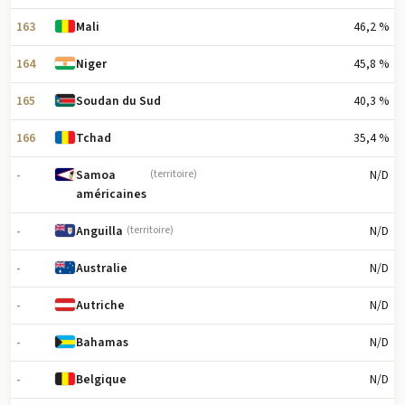
163
46,2 %
Mali
164
45,8 %
Niger
165
40,3 %
Soudan du Sud
166
35,4 %
Tchad
-
N/D
Samoa
(territoire)
américaines
-
N/D
Anguilla
(territoire)
-
N/D
Australie
-
N/D
Autriche
-
N/D
Bahamas
-
N/D
Belgique