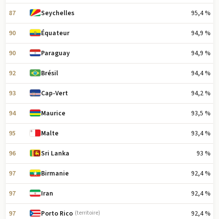
87
95,4 %
Seychelles
90
94,9 %
Équateur
90
94,9 %
Paraguay
92
94,4 %
Brésil
93
94,2 %
Cap-Vert
94
93,5 %
Maurice
95
93,4 %
Malte
96
93 %
Sri Lanka
97
92,4 %
Birmanie
97
92,4 %
Iran
97
92,4 %
Porto Rico
(territoire)