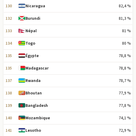
130
82,4 %
Nicaragua
132
81,3 %
Burundi
133
81 %
Népal
134
80 %
Togo
135
78,8 %
Égypte
135
78,8 %
Madagascar
137
78,7 %
Rwanda
138
77,9 %
Bhoutan
139
77,8 %
Bangladesh
140
74,1 %
Mozambique
141
72,9 %
Lesotho