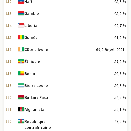
152
65,3 %
Haïti
153
65,2 %
Gambie
154
62,7 %
Liberia
155
61,2 %
Guinée
156
60,2 % (est. 2021)
Côte d'Ivoire
157
57,2 %
Éthiopie
158
56,9 %
Bénin
159
56,3 %
Sierra Leone
160
54,5 %
Burkina Faso
161
52,1 %
Afghanistan
162
49,2 %
République
centrafricaine