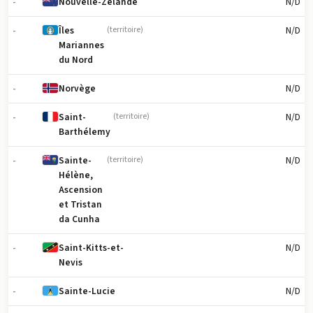
-
N/D
Nouvelle-Zélande
-
N/D
Îles
(territoire)
Mariannes
du Nord
-
N/D
Norvège
-
N/D
Saint-
(territoire)
Barthélemy
-
N/D
Sainte-
(territoire)
Hélène,
Ascension
et Tristan
da Cunha
-
N/D
Saint-Kitts-et-
Nevis
-
N/D
Sainte-Lucie