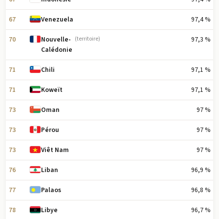
67
97,4 %
Venezuela
70
97,3 %
Nouvelle-
(territoire)
Calédonie
71
97,1 %
Chili
71
97,1 %
Koweït
73
97 %
Oman
73
97 %
Pérou
73
97 %
Viêt Nam
76
96,9 %
Liban
77
96,8 %
Palaos
78
96,7 %
Libye