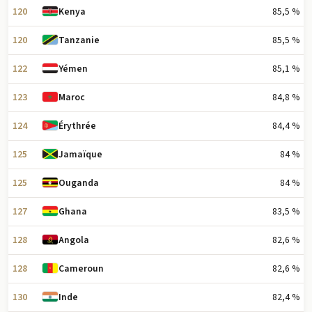
120
85,5 %
Kenya
120
85,5 %
Tanzanie
122
85,1 %
Yémen
123
84,8 %
Maroc
124
84,4 %
Érythrée
125
84 %
Jamaïque
125
84 %
Ouganda
127
83,5 %
Ghana
128
82,6 %
Angola
128
82,6 %
Cameroun
130
82,4 %
Inde