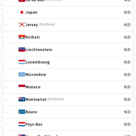
-
N/D
Japon
-
N/D
Jersey
(territoire)
-
N/D
Kiribati
-
N/D
Liechtenstein
-
N/D
Luxembourg
-
N/D
Micronésie
-
N/D
Monaco
-
N/D
Montserrat
(territoire)
-
N/D
Nauru
-
N/D
Pays-Bas