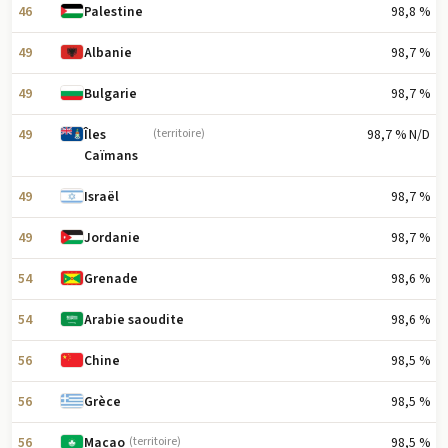
46
98,8 %
Palestine
49
98,7 %
Albanie
49
98,7 %
Bulgarie
49
98,7 % N/D
Îles
(territoire)
Caïmans
49
98,7 %
Israël
49
98,7 %
Jordanie
54
98,6 %
Grenade
54
98,6 %
Arabie saoudite
56
98,5 %
Chine
56
98,5 %
Grèce
56
98,5 %
Macao
(territoire)