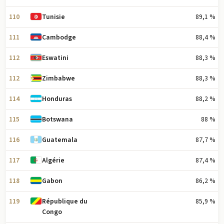
110
89,1 %
Tunisie
111
88,4 %
Cambodge
112
88,3 %
Eswatini
112
88,3 %
Zimbabwe
114
88,2 %
Honduras
115
88 %
Botswana
116
87,7 %
Guatemala
117
87,4 %
Algérie
118
86,2 %
Gabon
119
85,9 %
République du
Congo