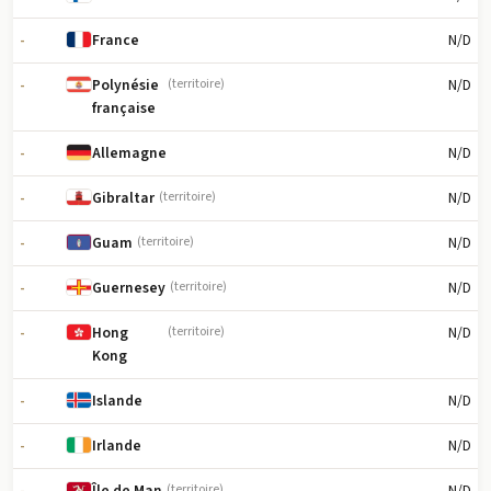
-
N/D
France
-
N/D
Polynésie
(territoire)
française
-
N/D
Allemagne
-
N/D
Gibraltar
(territoire)
-
N/D
Guam
(territoire)
-
N/D
Guernesey
(territoire)
-
N/D
Hong
(territoire)
Kong
-
N/D
Islande
-
N/D
Irlande
-
N/D
Île de Man
(territoire)