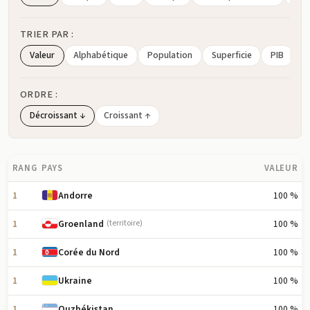
TRIER PAR :
Valeur
Alphabétique
Population
Superficie
PIB
ORDRE :
Décroissant ↓
Croissant ↑
RANG
PAYS
VALEUR
1
100 %
Andorre
1
100 %
Groenland
(territoire)
1
100 %
Corée du Nord
1
100 %
Ukraine
1
100 %
Ouzbékistan