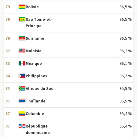
79
96,5 %
Bolivie
79
96,5 %
Sao Tomé-et-
Príncipe
79
96,5 %
Suriname
82
96,2 %
Malaisie
83
96,1 %
Mexique
84
95,7 %
Philippines
85
95,5 %
Afrique du Sud
85
95,5 %
Thaïlande
87
95,4 %
Colombie
87
95,4 %
République
dominicaine