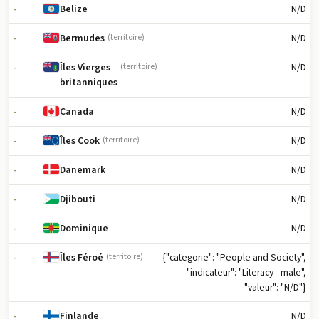
-
N/D
Belize
-
N/D
Bermudes
(territoire)
-
N/D
Îles Vierges
(territoire)
britanniques
-
N/D
Canada
-
N/D
Îles Cook
(territoire)
-
N/D
Danemark
-
N/D
Djibouti
-
N/D
Dominique
-
{"categorie": "People and Society",
Îles Féroé
(territoire)
"indicateur": "Literacy - male",
"valeur": "N/D"}
-
N/D
Finlande