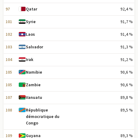
97
92,4 %
Qatar
101
91,7 %
Syrie
102
91,4 %
Laos
103
91,3 %
Salvador
104
91,2 %
Irak
105
90,6 %
Namibie
105
90,6 %
Zambie
107
89,8 %
Vanuatu
108
89,5 %
République
démocratique du
Congo
109
89,3 %
Guyana