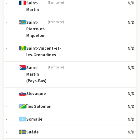
-
N/D
Saint-
(territoire)
Martin
-
N/D
Saint-
(territoire)
Pierre-et-
Miquelon
-
N/D
Saint-Vincent-et-
les-Grenadines
-
N/D
Saint-
(territoire)
Martin
(Pays-Bas)
-
N/D
Slovaquie
-
N/D
Îles Salomon
-
N/D
Somalie
-
N/D
Suède