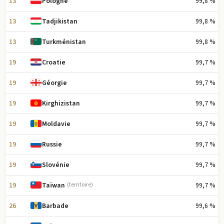
13
99,8 %
Pologne
13
99,8 %
Tadjikistan
13
99,8 %
Turkménistan
19
99,7 %
Croatie
19
99,7 %
Géorgie
19
99,7 %
Kirghizistan
19
99,7 %
Moldavie
19
99,7 %
Russie
19
99,7 %
Slovénie
19
99,7 %
Taïwan
(territoire)
26
99,6 %
Barbade