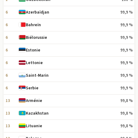
6
99,9 %
Azerbaïdjan
6
99,9 %
Bahreïn
6
99,9 %
Biélorussie
6
99,9 %
Estonie
6
99,9 %
Lettonie
6
99,9 %
Saint-Marin
6
99,9 %
Serbie
13
99,8 %
Arménie
13
99,8 %
Kazakhstan
13
99,8 %
Lituanie