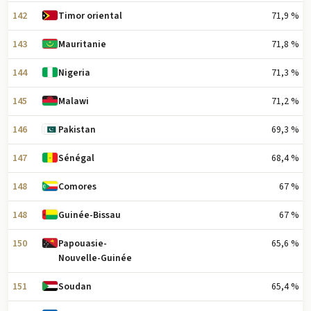
142
71,9 %
Timor oriental
143
71,8 %
Mauritanie
144
71,3 %
Nigeria
145
71,2 %
Malawi
146
69,3 %
Pakistan
147
68,4 %
Sénégal
148
67 %
Comores
148
67 %
Guinée-Bissau
150
65,6 %
Papouasie-
Nouvelle-Guinée
151
65,4 %
Soudan