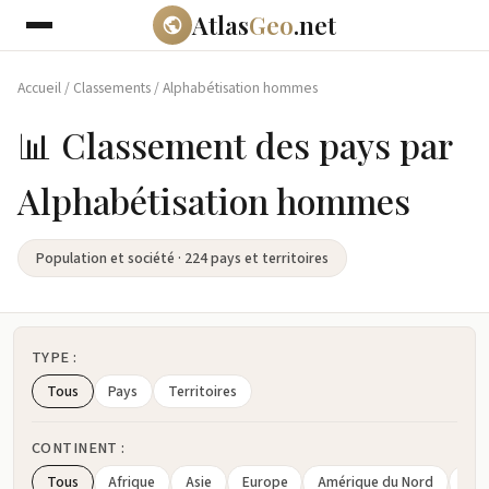
Atlas
Geo
.net
Accueil
/
Classements
/
Alphabétisation hommes
📊 Classement des pays par
Alphabétisation hommes
Population et société · 224 pays et territoires
TYPE :
Tous
Pays
Territoires
CONTINENT :
Tous
Afrique
Asie
Europe
Amérique du Nord
Amé