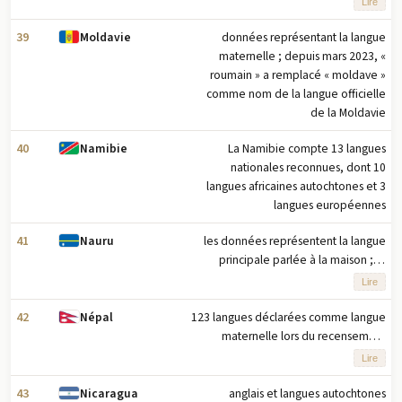
Lire
mauritanien, qui incorpore de
nombreux mots tamazight, est
39
données représentant la langue
Moldavie
appelé hassanya
maternelle ; depuis mars 2023, «
roumain » a remplacé « moldave »
comme nom de la langue officielle
de la Moldavie
40
La Namibie compte 13 langues
Namibie
nationales reconnues, dont 10
langues africaines autochtones et 3
langues européennes
41
les données représentent la langue
Nauru
principale parlée à la maison ; le
nauruan est parlé par 95 % de la
Lire
population, l'anglais par 66 % et
d'autres langues par 12 %
42
123 langues déclarées comme langue
Népal
maternelle lors du recensement
national de 2021 ; de nombreuses
Lire
personnes dans le gouvernement et
les affaires parlent également anglais
43
anglais et langues autochtones
Nicaragua