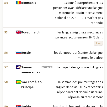
papiamento est une langue régionale
huit dialectes principaux - tagalog,
54
les données représentent les
Roumanie
reconnue à Bonaire
cebuano, ilocano, hiligaynon ou
personnes ayant déclaré une langue
ilonggo, bicol, waray, pampango et
maternelle lors du recensement
pangasinan
national de 2021 ; 13,1 % n'ont pas
répondu
55
les langues régionales reconnues
Royaume-Uni
suivantes : scots (environ 30 % de la
population écossaise), gaélique
Lire
écossais (environ 60 000 locuteurs en
Écosse), gallois (environ 20 % de la
56
les données représentent la langue
Russie
population galloise), irlandais
maternelle parlée
(environ 10 % de la population
57
la plupart des gens sont bilingues
Samoa
(territoire)
d'Irlande du Nord), cornique (environ
américaines
2 000 à 3 000 personnes en
Cornouailles) (est. 2012)
58
la somme des pourcentages des
Sao Tomé-et-
langues dépasse 100 % car certains
Príncipe
répondants ont donné plus d'une
réponse au recensement
59
le serbe, le hongrois, le slovaque, le
Serbie