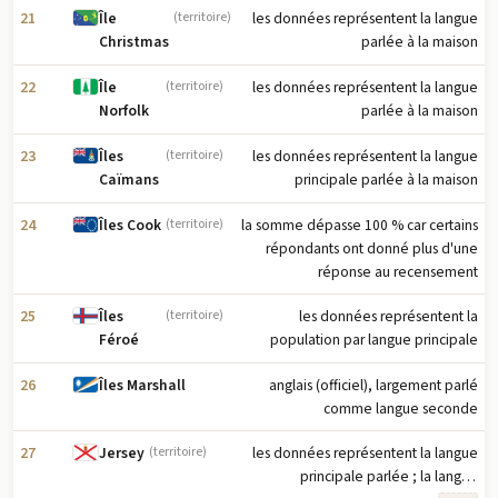
21
les données représentent la langue
Île
(territoire)
parlée à la maison
Christmas
22
les données représentent la langue
Île
(territoire)
parlée à la maison
Norfolk
23
les données représentent la langue
Îles
(territoire)
principale parlée à la maison
Caïmans
24
la somme dépasse 100 % car certains
Îles Cook
(territoire)
répondants ont donné plus d'une
réponse au recensement
25
les données représentent la
Îles
(territoire)
population par langue principale
Féroé
26
anglais (officiel), largement parlé
Îles Marshall
comme langue seconde
27
les données représentent la langue
Jersey
(territoire)
principale parlée ; la langue