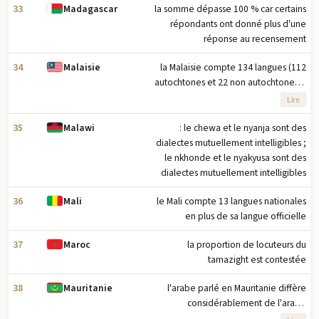
où au moins 20 % de la population
33
la somme dépasse 100 % car certains
Madagascar
sont locuteurs, avec l'albanais co-
répondants ont donné plus d'une
officiel à Tetovo, Brvenica, Vrapciste
réponse au recensement
et autres municipalités, le turc à
34
la Malaisie compte 134 langues (112
Malaisie
Centar Zupa et Plasnica, le romani à
autochtones et 22 non autochtones) ;
Suto Orizari, l'aroumain à Krusevo, le
en Malaisie orientale, il existe
serbe à Cucer Sandevo
Lire
plusieurs langues autochtones, et les
plus largement parlées sont l'iban et
35
: le chewa et le nyanja sont des
Malawi
le kadazan
dialectes mutuellement intelligibles ;
le nkhonde et le nyakyusa sont des
dialectes mutuellement intelligibles
36
le Mali compte 13 langues nationales
Mali
en plus de sa langue officielle
37
la proportion de locuteurs du
Maroc
tamazight est contestée
38
l'arabe parlé en Mauritanie diffère
Mauritanie
considérablement de l'arabe
standard moderne ; le dialecte