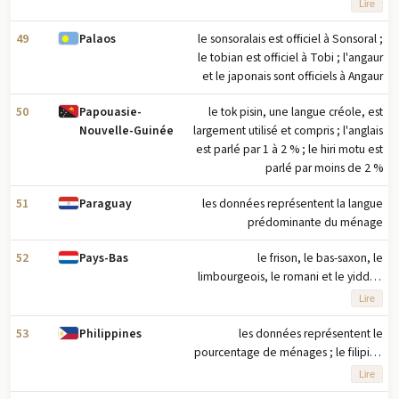
anglais (officiel ; lingua franca de
Lire
l'élite pakistanaise et de la plupart
des ministères)
49
le sonsoralais est officiel à Sonsoral ;
Palaos
le tobian est officiel à Tobi ; l'angaur
et le japonais sont officiels à Angaur
50
le tok pisin, une langue créole, est
Papouasie-
largement utilisé et compris ; l'anglais
Nouvelle-Guinée
est parlé par 1 à 2 % ; le hiri motu est
parlé par moins de 2 %
51
les données représentent la langue
Paraguay
prédominante du ménage
52
le frison, le bas-saxon, le
Pays-Bas
limbourgeois, le romani et le yiddish
bénéficient d'un statut protégé ; le
Lire
néerlandais est la langue officielle
des trois municipalités spéciales des
53
les données représentent le
Philippines
Caraïbes néerlandaises ; l'anglais est
pourcentage de ménages ; le filipino
une langue régionale reconnue à
non spécifié (basé sur le tagalog) et
Lire
Saint-Eustache et Saba ; le
l'anglais sont les langues officielles ;