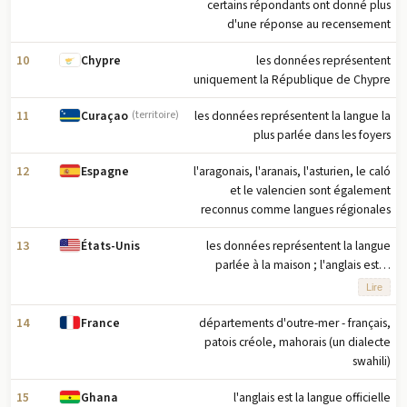
certains répondants ont donné plus
d'une réponse au recensement
10
les données représentent
Chypre
uniquement la République de Chypre
11
les données représentent la langue la
Curaçao
(territoire)
plus parlée dans les foyers
12
l'aragonais, l'aranais, l'asturien, le caló
Espagne
et le valencien sont également
reconnus comme langues régionales
13
les données représentent la langue
États-Unis
parlée à la maison ; l'anglais est la
langue nationale officielle depuis
Lire
mars 2025, mais l'anglais avait
auparavant un statut officiel dans 32
14
départements d'outre-mer - français,
France
des 50 États ; l'hawaïen est une
patois créole, mahorais (un dialecte
langue officielle dans l'État d'Hawaï,
swahili)
et 20 langues autochtones sont
15
l'anglais est la langue officielle
Ghana
officielles en Alaska