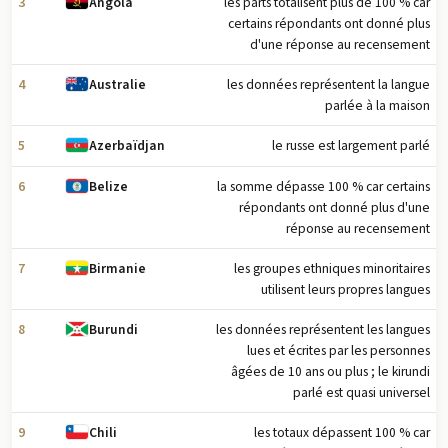
3
les parts totalisent plus de 100 % car
Angola
certains répondants ont donné plus
d'une réponse au recensement
4
les données représentent la langue
Australie
parlée à la maison
5
le russe est largement parlé
Azerbaïdjan
6
la somme dépasse 100 % car certains
Belize
répondants ont donné plus d'une
réponse au recensement
7
les groupes ethniques minoritaires
Birmanie
utilisent leurs propres langues
8
les données représentent les langues
Burundi
lues et écrites par les personnes
âgées de 10 ans ou plus ; le kirundi
parlé est quasi universel
9
les totaux dépassent 100 % car
Chili