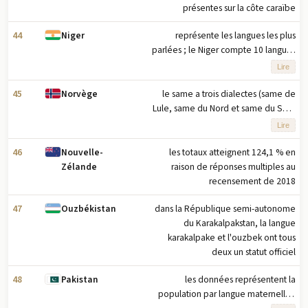
présentes sur la côte caraïbe
44
représente les langues les plus
Niger
parlées ; le Niger compte 10 langues
nationales : l'arabe, le buduma, le
Lire
fulfuldé, le guimancema, le haoussa,
le kanouri, le songhay-zarma, le
45
le same a trois dialectes (same de
Norvège
tamajaq, le tassawaq et le tubu
Lule, same du Nord et same du Sud)
et est une langue officielle dans neuf
Lire
municipalités des comtés les plus
septentrionaux de Finnmark,
46
les totaux atteignent 124,1 % en
Nouvelle-
Nordland et Troms
raison de réponses multiples au
Zélande
recensement de 2018
47
dans la République semi-autonome
Ouzbékistan
du Karakalpakstan, la langue
karakalpake et l'ouzbek ont tous
deux un statut officiel
48
les données représentent la
Pakistan
population par langue maternelle ;