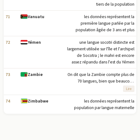
tiers de la population
71
les données représentent la
Vanuatu
première langue parlée par la
population âgée de 3 ans et plus
72
une langue socotri distincte est
Yémen
largement utilisée sur l'île et l'archipel
de Socotra ; le mahri est encore
assez répandu dans l'est du Yémen
73
On dit que la Zambie compte plus de
Zambie
70 langues, bien que beaucoup
d'entre elles puissent être
Lire
considérées comme des dialectes ;
toutes les principales langues de la
74
les données représentent la
Zimbabwe
Zambie sont membres de la famille
population par langue maternelle
bantoue ; le chewa et le nyanja sont
des dialectes mutuellement
intelligibles