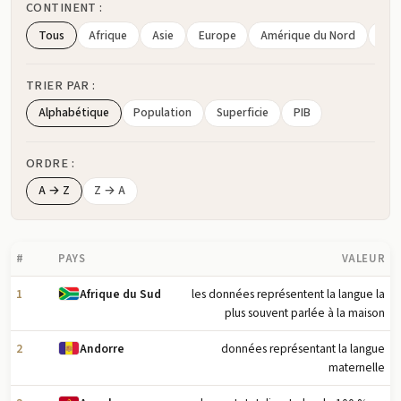
CONTINENT :
Tous
Afrique
Asie
Europe
Amérique du Nord
Amé
TRIER PAR :
Alphabétique
Population
Superficie
PIB
ORDRE :
A → Z
Z → A
#
PAYS
VALEUR
1
les données représentent la langue la
Afrique du Sud
plus souvent parlée à la maison
2
données représentant la langue
Andorre
maternelle