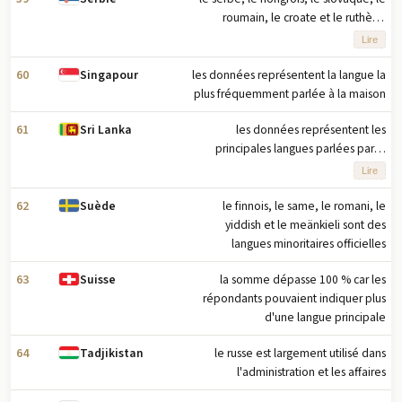
roumain, le croate et le ruthène
(rusyn) sont officiels dans la province
Lire
autonome de Voïvodine ; la plupart
des Albanais de souche ont boycotté
60
les données représentent la langue la
Singapour
le recensement de 2011
plus fréquemment parlée à la maison
61
les données représentent les
Sri Lanka
principales langues parlées par la
population âgée de 10 ans et plus ;
Lire
les parts totalisent plus de 100 % car
certains répondants ont donné plus
62
le finnois, le same, le romani, le
Suède
d'une réponse au recensement ;
yiddish et le meänkieli sont des
l'anglais est couramment utilisé par le
langues minoritaires officielles
gouvernement et est désigné comme
63
la somme dépasse 100 % car les
Suisse
la « langue de liaison » dans la
répondants pouvaient indiquer plus
constitution
d'une langue principale
64
le russe est largement utilisé dans
Tadjikistan
l'administration et les affaires