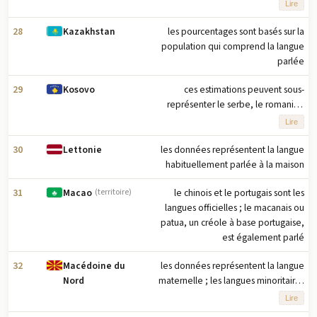
traditionnelle de Jersey est le jerriais
Lire
ou français de Jersey (une langue
normande), qui était parlée par
28
les pourcentages sont basés sur la
Kazakhstan
moins de 3 000 personnes en 2001 ;
population qui comprend la langue
deux tiers des locuteurs du jerriais ont
parlée
60 ans et plus
29
ces estimations peuvent sous-
Kosovo
représenter le serbe, le romani et
d'autres langues de minorités
Lire
ethniques car elles sont basées sur le
recensement national du Kosovo de
30
les données représentent la langue
Lettonie
2011, qui a exclu le nord du Kosovo
habituellement parlée à la maison
(une région majoritairement habitée
31
le chinois et le portugais sont les
Macao
(territoire)
par des Serbes) et a été
langues officielles ; le macanais ou
partiellement boycotté par les
patua, un créole à base portugaise,
communautés serbe et rom du sud du
est également parlé
Kosovo
32
les données représentent la langue
Macédoine du
maternelle ; les langues minoritaires
Nord
sont co-officielles avec le
Lire
macédonien dans les municipalités