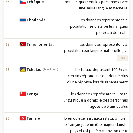
65
inclut uniquement les personnes avec
Tchéquie
une seule langue maternelle
66
les données représentent la
Thaïlande
population selon la ou les langues
parlées à domicile
67
les données représentent la
Timor oriental
population par langue maternelle ; le
tétoum et le portugais sont des
Lire
langues officielles ; l'indonésien et
l'anglais sont des langues de travail ; il
68
les totaux dépassent 100 % car
Tokelau
(territoire)
existe environ 32 langues
certains répondants ont donné plus
autochtones
d'une réponse lors du recensement
69
les données représentent l'usage
Tonga
linguistique à domicile des personnes
âgées de 5 ans et plus
70
bien qu'elle n'ait aucun statut officiel,
Tunisie
le français joue un rôle majeur dans le
pays et est parlé par environ deux