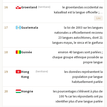
16
le groenlandais occidental ou
Groenland
(territoire)
kalaallisut est la langue officielle ; le
tunumiisut (groenlandais oriental) et
Lire
l'inuktun (groenlandais inuit polaire)
sont considérés comme des dialectes
17
la loi de 2003 sur les langues
Guatemala
du kalaallisut et parlés par environ 10
nationales a officiellement reconnu
% des Groenlandais
23 langues autochtones, dont 21
langues mayas, le xinca et le garifuna
18
environ 40 langues sont parlées ;
Guinée
chaque groupe ethnique possède sa
propre langue
19
les données représentent la
Hong
(territoire)
population par langue
Kong
habituellement parlée
20
les pourcentages s'élèvent à plus de
Hongrie
100 % car les répondants ont pu
identifier plus d'une langue parlée