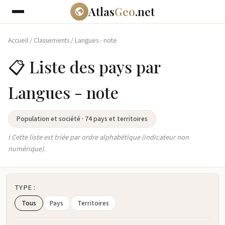
Atlas
Geo
.net
Accueil
/
Classements
/
Langues - note
📋 Liste des pays par
Langues - note
Population et société · 74 pays et territoires
ℹ️ Cette liste est triée par ordre alphabétique (indicateur non
numérique).
TYPE :
Tous
Pays
Territoires