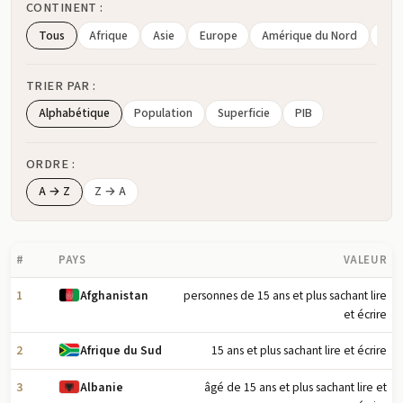
CONTINENT :
Tous
Afrique
Asie
Europe
Amérique du Nord
Amé
TRIER PAR :
Alphabétique
Population
Superficie
PIB
ORDRE :
A → Z
Z → A
#
PAYS
VALEUR
1
personnes de 15 ans et plus sachant lire
Afghanistan
et écrire
2
15 ans et plus sachant lire et écrire
Afrique du Sud
3
âgé de 15 ans et plus sachant lire et
Albanie