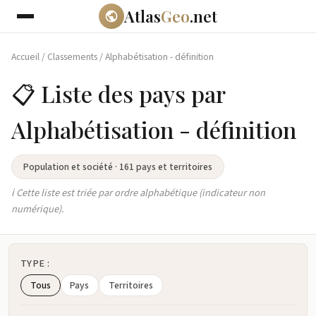
Atlas
Geo
.net
Accueil
/
Classements
/
Alphabétisation - définition
📋 Liste des pays par
Alphabétisation - définition
Population et société · 161 pays et territoires
ℹ️ Cette liste est triée par ordre alphabétique (indicateur non
numérique).
TYPE :
Tous
Pays
Territoires