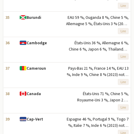
cinq principaux partenaires à
Lire
l'exportation basés sur le
pourcentage des exportations
35
EAU 59 %, Ouganda 8 %, Chine 5 %,
Burundi
Allemagne 5 %, États-Unis 3 % (2023)
note : cinq principaux partenaires à
Lire
l'exportation basés sur le
pourcentage des exportations
36
États-Unis 36 %, Allemagne 6 %,
Cambodge
Chine 6 %, Japon 6 %, Thaïlande 5
% (2023) note : cinq principaux
Lire
partenaires d'exportation basés sur
le pourcentage des exportations
37
Pays-Bas 21 %, France 14 %, EAU 13
Cameroun
%, Inde 9 %, Chine 8 % (2023) note :
cinq principaux partenaires à
Lire
l'exportation basés sur le
pourcentage des exportations
38
États-Unis 71 %, Chine 5 %,
Canada
Royaume-Uni 3 %, Japon 2 %,
Mexique 2 % (2023) note : cinq
Lire
principaux partenaires à l'exportation
en pourcentage des exportations
39
Espagne 46 %, Portugal 9 %, Togo 7
Cap-Vert
%, Italie 7 %, Inde 6 % (2023) note :
cinq principaux partenaires à
Lire