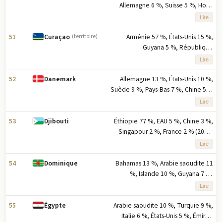
Allemagne 6 %, Suisse 5 %, Hong
Kong 4 % (2023) note : les cinq
Lire
principaux partenaires d'exportation
basés sur le pourcentage des
51
Arménie 57 %, États-Unis 15 %,
Curaçao
(territoire)
exportations
Guyana 5 %, République
dominicaine 4 %, Pays-Bas 2 %
Lire
(2023) note : cinq principaux
partenaires à l'exportation selon la
52
Allemagne 13 %, États-Unis 10 %,
Danemark
part en pourcentage des
Suède 9 %, Pays-Bas 7 %, Chine 5 %
exportations
(2023) note : cinq principaux
Lire
partenaires à l'exportation en
pourcentage des exportations
53
Éthiopie 77 %, EAU 5 %, Chine 3 %,
Djibouti
Singapour 2 %, France 2 % (2023)
note : cinq principaux partenaires à
Lire
l'exportation selon le pourcentage
des exportations
54
Bahamas 13 %, Arabie saoudite 11
Dominique
%, Islande 10 %, Guyana 7 %,
Antigua-et-Barbuda 7 % (2023) note :
Lire
cinq principaux partenaires à
l'exportation selon la part en
55
Arabie saoudite 10 %, Turquie 9 %,
Égypte
pourcentage des exportations
Italie 6 %, États-Unis 5 %, Émirats