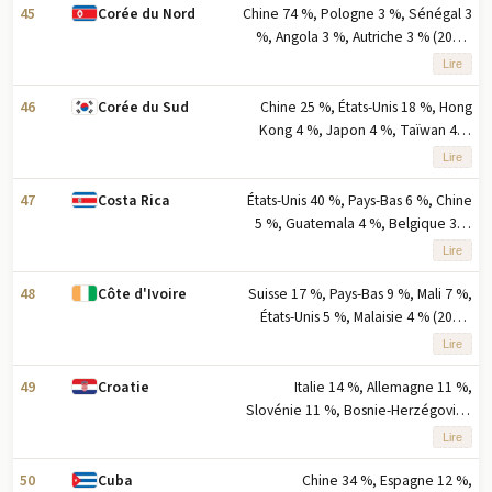
pourcentage des exportations
45
Chine 74 %, Pologne 3 %, Sénégal 3
Corée du Nord
%, Angola 3 %, Autriche 3 % (2023)
note : cinq principaux partenaires à
Lire
l'exportation selon le pourcentage
des exportations
46
Chine 25 %, États-Unis 18 %, Hong
Corée du Sud
Kong 4 %, Japon 4 %, Taïwan 4 %
(2023) note : les cinq principaux
Lire
partenaires à l'exportation basés sur
le pourcentage des exportations
47
États-Unis 40 %, Pays-Bas 6 %, Chine
Costa Rica
5 %, Guatemala 4 %, Belgique 3 %
(2023) note : cinq principaux
Lire
partenaires d'exportation par
pourcentage des exportations
48
Suisse 17 %, Pays-Bas 9 %, Mali 7 %,
Côte d'Ivoire
États-Unis 5 %, Malaisie 4 % (2023)
note: cinq principaux partenaires
Lire
d'exportation basés sur le
pourcentage des exportations
49
Italie 14 %, Allemagne 11 %,
Croatie
Slovénie 11 %, Bosnie-Herzégovine
6 %, Autriche 6 % (2023) note : cinq
Lire
principaux partenaires à l'exportation
en pourcentage des exportations
50
Chine 34 %, Espagne 12 %,
Cuba