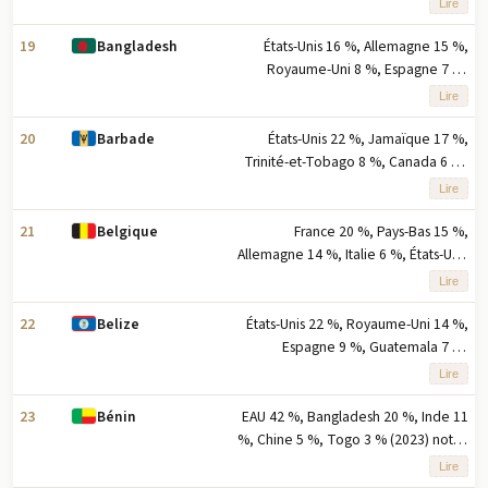
Lire
remarque : cinq principaux
partenaires à l'exportation basés sur
19
États-Unis 16 %, Allemagne 15 %,
Bangladesh
le pourcentage des exportations
Royaume-Uni 8 %, Espagne 7 %,
Pologne 6 % (2023) note : cinq
Lire
principaux partenaires à l'exportation
selon le pourcentage des
20
États-Unis 22 %, Jamaïque 17 %,
Barbade
exportations
Trinité-et-Tobago 8 %, Canada 6 %,
Guyana 6 % (2023) note : cinq
Lire
principaux partenaires à l'exportation
selon le pourcentage des
21
France 20 %, Pays-Bas 15 %,
Belgique
exportations
Allemagne 14 %, Italie 6 %, États-Unis
5 % (2023) note : cinq principaux
Lire
partenaires à l'exportation selon la
part en pourcentage des
22
États-Unis 22 %, Royaume-Uni 14 %,
Belize
exportations
Espagne 9 %, Guatemala 7 %,
Portugal 5 % (2023) remarque : cinq
Lire
principaux partenaires d'exportation
basés sur le pourcentage des
23
EAU 42 %, Bangladesh 20 %, Inde 11
Bénin
exportations
%, Chine 5 %, Togo 3 % (2023) note :
cinq principaux partenaires à
Lire
l'exportation selon la part en