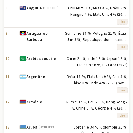
d'exportation basés sur le
pourcentage des exportations
8
Chili 60 %, Pays-Bas 8 %, Brésil 5 %,
Anguilla
(territoire)
Hongrie 4 %, États-Unis 4 % (2023)
note : cinq principaux partenaires à
Lire
l'exportation selon leur part en
pourcentage des exportations
9
Suriname 29 %, Pologne 21 %, États-
Antigua-et-
Unis 8 %, République dominicaine 7
Barbuda
%, Australie 5 % (2023) note : cinq
Lire
principaux partenaires à l'exportation
selon le pourcentage des
10
Chine 21 %, Inde 12 %, Japon 12 %,
Arabie saoudite
exportations
États-Unis 6 %, EAU 4 % (2023)
11
Brésil 18 %, États-Unis 9 %, Chili 8 %,
Argentine
Chine 8 %, Inde 4 % (2023) note :
cinq principaux partenaires à
Lire
l'exportation selon la part en
pourcentage des exportations
12
Russie 37 %, EAU 25 %, Hong Kong 7
Arménie
%, Chine 5 %, Géorgie 4 % (2023)
note : cinq principaux partenaires
Lire
d'exportation basés sur le
pourcentage des exportations
13
Jordanie 34 %, Colombie 31 %,
Aruba
(territoire)