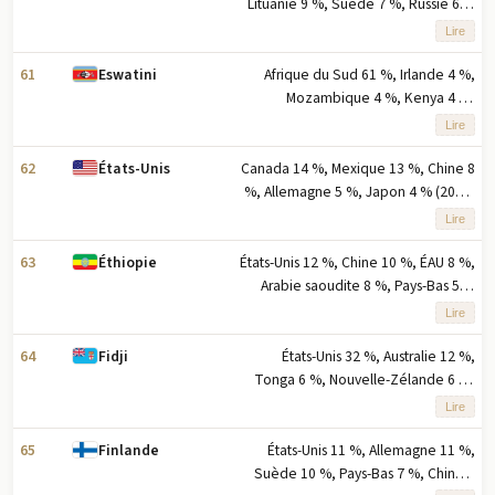
exportations
Lituanie 9 %, Suède 7 %, Russie 6 %
(2023) note : cinq principaux
Lire
partenaires à l'exportation basés sur
le pourcentage des exportations
61
Afrique du Sud 61 %, Irlande 4 %,
Eswatini
Mozambique 4 %, Kenya 4 %,
Nigeria 3 % (2023) note : cinq
Lire
principaux partenaires d'exportation
basés sur le pourcentage des
62
Canada 14 %, Mexique 13 %, Chine 8
États-Unis
exportations
%, Allemagne 5 %, Japon 4 % (2023)
note : les cinq principaux partenaires
Lire
d'exportation basés sur le
pourcentage des exportations
63
États-Unis 12 %, Chine 10 %, ÉAU 8 %,
Éthiopie
Arabie saoudite 8 %, Pays-Bas 5 %
(2023) note : cinq principaux
Lire
partenaires à l'exportation basés sur
le pourcentage des exportations
64
États-Unis 32 %, Australie 12 %,
Fidji
Tonga 6 %, Nouvelle-Zélande 6 %,
Samoa 4 % (2023) note : cinq
Lire
principaux partenaires à l'exportation
selon la part en pourcentage des
65
États-Unis 11 %, Allemagne 11 %,
Finlande
exportations
Suède 10 %, Pays-Bas 7 %, Chine 5