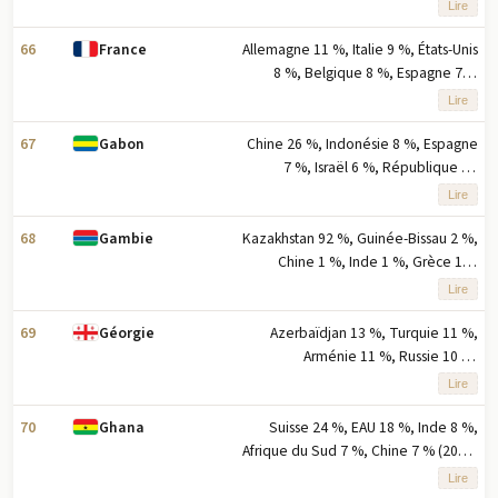
% (2023) note : cinq principaux
Lire
partenaires d'exportation basés sur
le pourcentage des exportations
66
Allemagne 11 %, Italie 9 %, États-Unis
France
8 %, Belgique 8 %, Espagne 7 %
(2023) note : cinq principaux
Lire
partenaires à l'exportation basés sur
le pourcentage des exportations
67
Chine 26 %, Indonésie 8 %, Espagne
Gabon
7 %, Israël 6 %, République du
Congo 5 % (2023) note : cinq
Lire
principaux partenaires à l'exportation
basés sur le pourcentage des
68
Kazakhstan 92 %, Guinée-Bissau 2 %,
Gambie
exportations
Chine 1 %, Inde 1 %, Grèce 1 %
(2023) note : cinq principaux
Lire
partenaires d'exportation basés sur
le pourcentage des exportations
69
Azerbaïdjan 13 %, Turquie 11 %,
Géorgie
Arménie 11 %, Russie 10 %,
Kirghizistan 8 % (2023) note : cinq
Lire
principaux partenaires d'exportation
basés sur le pourcentage des
70
Suisse 24 %, EAU 18 %, Inde 8 %,
Ghana
exportations
Afrique du Sud 7 %, Chine 7 % (2023)
note : cinq principaux partenaires à
Lire
l'exportation en pourcentage des