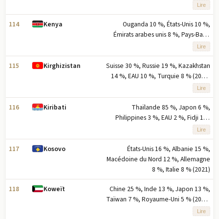
(2023) note : cinq principaux
Lire
partenaires à l'exportation basés sur
le pourcentage des exportations
114
Ouganda 10 %, États-Unis 10 %,
Kenya
Émirats arabes unis 8 %, Pays-Bas 8
%, Pakistan 6 % (2023) note : cinq
Lire
principaux partenaires à l'exportation
basés sur le pourcentage des
115
Suisse 30 %, Russie 19 %, Kazakhstan
Kirghizistan
exportations
14 %, EAU 10 %, Turquie 8 % (2023)
note : cinq principaux partenaires
Lire
d'exportation selon la part en
pourcentage des exportations
116
Thaïlande 85 %, Japon 6 %,
Kiribati
Philippines 3 %, EAU 2 %, Fidji 1 %
(2023) note : les cinq principaux
Lire
partenaires d'exportation selon la
part en pourcentage des
117
États-Unis 16 %, Albanie 15 %,
Kosovo
exportations
Macédoine du Nord 12 %, Allemagne
8 %, Italie 8 % (2021)
118
Chine 25 %, Inde 13 %, Japon 13 %,
Koweït
Taïwan 7 %, Royaume-Uni 5 % (2023)
note : cinq principaux partenaires à
Lire