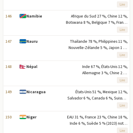
partenaires à l'exportation en
(2023) note : cinq principaux
Lire
pourcentage des exportations"}
partenaires d'exportation basés sur
le pourcentage des exportations
146
Afrique du Sud 27 %, Chine 12 %,
Namibie
Botswana 8 %, Belgique 7 %, France
5 % (2023) note : cinq principaux
Lire
partenaires à l'exportation en
pourcentage des exportations
147
Thaïlande 78 %, Philippines 11 %,
Nauru
Nouvelle-Zélande 5 %, Japon 1 %,
Canada 1 % (2023) note : cinq
Lire
principaux partenaires à l'exportation
basés sur le pourcentage des
148
Inde 67 %, États-Unis 12 %,
Népal
exportations
Allemagne 3 %, Chine 2 %,
Royaume-Uni 2 % (2023) note : cinq
Lire
principaux partenaires à l'exportation
selon le pourcentage des
149
États-Unis 51 %, Mexique 12 %,
Nicaragua
exportations
Salvador 6 %, Canada 6 %, Suisse 4
% (2023)note : cinq principaux
Lire
partenaires d'exportation selon le
pourcentage des exportations
150
EAU 31 %, France 23 %, Chine 18 %,
Niger
Inde 6 %, Suède 5 % (2023) note :
cinq principaux partenaires à
Lire