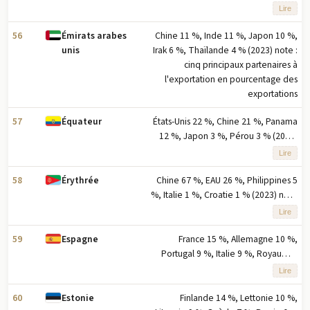
arabes unis 5 % (2023) note : cinq
Lire
principaux partenaires à l'exportation
basés sur le pourcentage des
56
Chine 11 %, Inde 11 %, Japon 10 %,
Émirats arabes
exportations
Irak 6 %, Thaïlande 4 % (2023) note :
unis
cinq principaux partenaires à
l'exportation en pourcentage des
exportations
57
États-Unis 22 %, Chine 21 %, Panama
Équateur
12 %, Japon 3 %, Pérou 3 % (2023)
note : cinq principaux partenaires
Lire
d'exportation basés sur le
pourcentage des exportations
58
Chine 67 %, EAU 26 %, Philippines 5
Érythrée
%, Italie 1 %, Croatie 1 % (2023) note
: cinq principaux partenaires à
Lire
l'exportation selon le pourcentage
des exportations
59
France 15 %, Allemagne 10 %,
Espagne
Portugal 9 %, Italie 9 %, Royaume-
Uni 6 % (2023) note : cinq principaux
Lire
partenaires d'exportation selon la
part en pourcentage des
60
Finlande 14 %, Lettonie 10 %,
Estonie