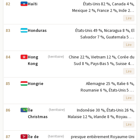
par pourcentage des exportations
82
États-Unis 82 %, Canada 4 %,
Haïti
Mexique 2 %, France 2 %, Inde 2 %
(2023) note : cinq principaux
Lire
partenaires à l'exportation en
fonction du pourcentage des
83
États-Unis 49 %, Nicaragua 8 %, El
Honduras
exportations
Salvador 7 %, Guatemala 5 %,
Mexique 5 % (2023) remarque : cinq
Lire
principaux partenaires d'exportation
basés sur le pourcentage des
84
Chine 22 %, Vietnam 12 %, Corée du
Hong
(territoire)
exportations
Sud 8 %, Pays-Bas 5 %, Suisse 4 %
Kong
(2023) note : cinq principaux
Lire
partenaires à l'exportation selon le
pourcentage des exportations
85
Allemagne 25 %, Italie 6 %,
Hongrie
Roumanie 6 %, États-Unis 5 %,
Slovaquie 4 % (2023) note : cinq
Lire
principaux partenaires à l'exportation
en pourcentage des exportations
86
Indonésie 30 %, États-Unis 26 %,
Île
(territoire)
Malaisie 12 %, Irlande 8 %, Royaume-
Christmas
Uni 7 % (2023) note : cinq principaux
Lire
partenaires à l'exportation selon le
pourcentage des exportations
87
presque entièrement Royaume-Uni
Île de
(territoire)