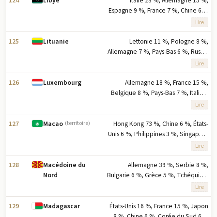
124
Italie 23 %, Allemagne 15 %,
Libye
Espagne 9 %, France 7 %, Chine 6 %
(2023) note : cinq premiers
Lire
partenaires d'exportation selon le
pourcentage des exportations
125
Lettonie 11 %, Pologne 8 %,
Lituanie
Allemagne 7 %, Pays-Bas 6 %, Russie
6 % (2023) note : cinq principaux
Lire
partenaires à l'exportation en
pourcentage des exportations
126
Allemagne 18 %, France 15 %,
Luxembourg
Belgique 8 %, Pays-Bas 7 %, Italie 6
% (2023) note : cinq principaux
Lire
partenaires à l'exportation basés sur
le pourcentage des exportations
127
Hong Kong 73 %, Chine 6 %, États-
Macao
(territoire)
Unis 6 %, Philippines 3 %, Singapour
1 % (2023) note : cinq principaux
Lire
partenaires d'exportation selon le
pourcentage des exportations
128
Allemagne 39 %, Serbie 8 %,
Macédoine du
Bulgarie 6 %, Grèce 5 %, Tchéquie 3
Nord
% (2023) note : cinq principaux
Lire
partenaires à l'exportation basés sur
le pourcentage des exportations
129
États-Unis 16 %, France 15 %, Japon
Madagascar
8 %, Chine 6 %, Corée du Sud 6 %