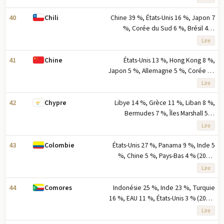
l'exportation basés sur le
pourcentage des exportations
40
Chine 39 %, États-Unis 16 %, Japon 7
Chili
%, Corée du Sud 6 %, Brésil 4 %
(2023) note : cinq principaux
Lire
partenaires d'exportation en
pourcentage des exportations
41
États-Unis 13 %, Hong Kong 8 %,
Chine
Japon 5 %, Allemagne 5 %, Corée du
Sud 4 % (2023) note : cinq principaux
Lire
partenaires à l'exportation en
pourcentage des exportations
42
Libye 14 %, Grèce 11 %, Liban 8 %,
Chypre
Bermudes 7 %, Îles Marshall 5 %
(2023) remarque : cinq principaux
Lire
partenaires à l'exportation en
pourcentage des exportations
43
États-Unis 27 %, Panama 9 %, Inde 5
Colombie
%, Chine 5 %, Pays-Bas 4 % (2023)
note : cinq principaux partenaires à
Lire
l'exportation basés sur le
pourcentage des exportations
44
Indonésie 25 %, Inde 23 %, Turquie
Comores
16 %, EAU 11 %, États-Unis 3 % (2023)
note : cinq principaux partenaires
Lire
d'exportation basés sur le