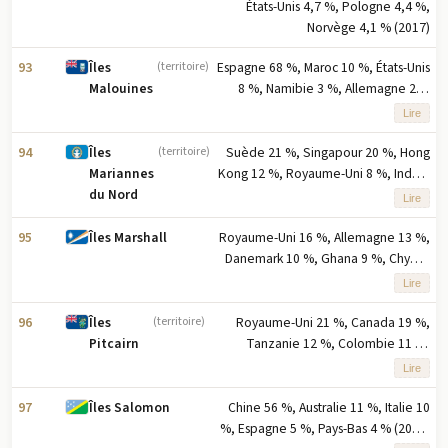
États-Unis 4,7 %, Pologne 4,4 %,
Norvège 4,1 % (2017)
93
Espagne 68 %, Maroc 10 %, États-Unis
Îles
(territoire)
8 %, Namibie 3 %, Allemagne 2 %
Malouines
(2023) note : les cinq principaux
Lire
partenaires à l'exportation basés sur
le pourcentage des exportations
94
Suède 21 %, Singapour 20 %, Hong
Îles
(territoire)
Kong 12 %, Royaume-Uni 8 %, Inde 7
Mariannes
% (2023) note : cinq principaux
du Nord
Lire
partenaires à l'exportation selon la
part en pourcentage des
95
Royaume-Uni 16 %, Allemagne 13 %,
Îles Marshall
exportations
Danemark 10 %, Ghana 9 %, Chypre
9 % (2023) note : cinq principaux
Lire
partenaires à l'exportation selon la
part en pourcentage des
96
Royaume-Uni 21 %, Canada 19 %,
Îles
(territoire)
exportations
Tanzanie 12 %, Colombie 11 %,
Pitcairn
Espagne 8 % (2023) note : cinq
Lire
principaux partenaires à l'exportation
selon la part en pourcentage des
97
Chine 56 %, Australie 11 %, Italie 10
Îles Salomon
exportations
%, Espagne 5 %, Pays-Bas 4 % (2023)