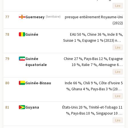
Mexique 4 % (2023) note : cinq
Lire
principaux partenaires à l'exportation
selon la part en pourcentage des
77
presque entièrement Royaume-Uni
Guernesey
(territoire)
exportations
(2022)
78
EAU 50 %, Chine 36 %, Inde 8 %,
Guinée
Suisse 1 %, Espagne 1 % (2023) note
: cinq principaux partenaires à
Lire
l'exportation basés sur le
pourcentage des exportations
79
Chine 27 %, Pays-Bas 12 %, Espagne
Guinée
10 %, Italie 7 %, Allemagne 6 %
équatoriale
(2023) note : cinq principaux
Lire
partenaires à l'exportation en
fonction du pourcentage des
80
Inde 66 %, Chili 9 %, Côte d'Ivoire 5
Guinée-Bissau
exportations
%, Ghana 4 %, Pays-Bas 3 % (2023)
note : cinq principaux partenaires à
Lire
l'exportation basés sur le
pourcentage des exportations
81
États-Unis 20 %, Trinité-et-Tobago 11
Guyana
%, Pays-Bas 10 %, Singapour 10 %,
Allemagne 7 % (2023) note : cinq
Lire
principaux partenaires à l'exportation