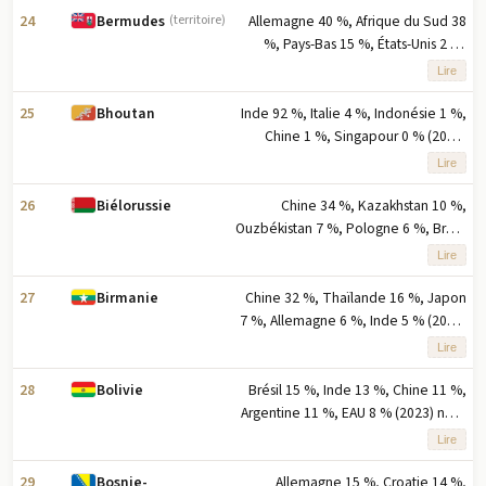
pourcentage des exportations
24
Allemagne 40 %, Afrique du Sud 38
Bermudes
(territoire)
%, Pays-Bas 15 %, États-Unis 2 %,
Angola 2 % (2023) note : cinq
Lire
principaux partenaires à l'exportation
selon le pourcentage des
25
Inde 92 %, Italie 4 %, Indonésie 1 %,
Bhoutan
exportations
Chine 1 %, Singapour 0 % (2023)
note : cinq principaux partenaires à
Lire
l'exportation en pourcentage des
exportations
26
Chine 34 %, Kazakhstan 10 %,
Biélorussie
Ouzbékistan 7 %, Pologne 6 %, Brésil
5 % (2023) note : cinq principaux
Lire
partenaires d'exportation basés sur
le pourcentage des exportations
27
Chine 32 %, Thaïlande 16 %, Japon
Birmanie
7 %, Allemagne 6 %, Inde 5 % (2023)
note : cinq principaux partenaires à
Lire
l'exportation basés sur le
pourcentage des exportations
28
Brésil 15 %, Inde 13 %, Chine 11 %,
Bolivie
Argentine 11 %, EAU 8 % (2023) note
: cinq principaux partenaires à
Lire
l'exportation basés sur le
pourcentage des exportations
29
Allemagne 15 %, Croatie 14 %,
Bosnie-