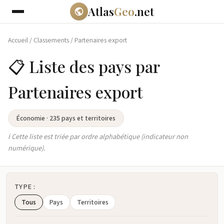
Atlas
Geo
.net
Accueil
/
Classements
/
Partenaires export
📋 Liste des pays par
Partenaires export
Économie · 235 pays et territoires
ℹ️ Cette liste est triée par ordre alphabétique (indicateur non
numérique).
TYPE :
Tous
Pays
Territoires