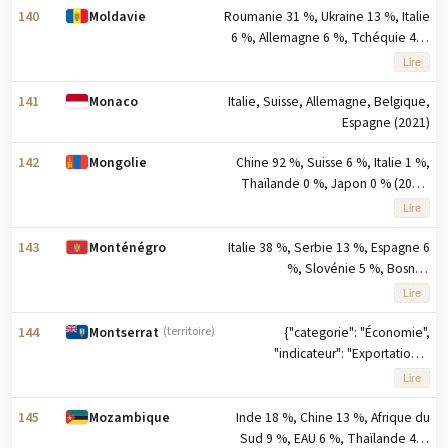
selon le pourcentage des
140
Roumanie 31 %, Ukraine 13 %, Italie
Moldavie
exportations
6 %, Allemagne 6 %, Tchéquie 4 %
(2023) note : cinq principaux
Lire
partenaires d'exportation basés sur
le pourcentage des exportations
141
Italie, Suisse, Allemagne, Belgique,
Monaco
Espagne (2021)
142
Chine 92 %, Suisse 6 %, Italie 1 %,
Mongolie
Thaïlande 0 %, Japon 0 % (2023)
note : les cinq principaux partenaires
Lire
à l'exportation en pourcentage des
exportations
143
Italie 38 %, Serbie 13 %, Espagne 6
Monténégro
%, Slovénie 5 %, Bosnie-
Herzégovine 4 % (2023) note : cinq
Lire
principaux partenaires d'exportation
basés sur le pourcentage des
144
{"categorie": "Économie",
Montserrat
(territoire)
exportations
"indicateur": "Exportations -
partenaires", "valeur": "États-Unis 25
Lire
%, Antigua-et-Barbuda 13 %, Guyana
13 %, Égypte 12 %, France 10 %
145
Inde 18 %, Chine 13 %, Afrique du
Mozambique
(2023) note : cinq principaux
Sud 9 %, EAU 6 %, Thaïlande 4 %