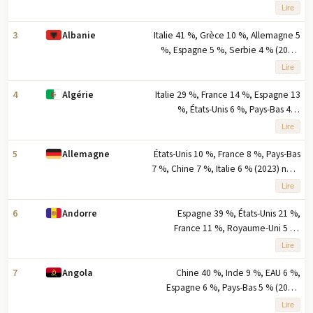
Uni 6 % (2023) note: cinq principaux
Lire
partenaires à l'exportation basés sur
le pourcentage des exportations
3
Italie 41 %, Grèce 10 %, Allemagne 5
Albanie
%, Espagne 5 %, Serbie 4 % (2023)
note : cinq principaux partenaires à
Lire
l'exportation en pourcentage des
exportations
4
Italie 29 %, France 14 %, Espagne 13
Algérie
%, États-Unis 6 %, Pays-Bas 4 %
(2023) note : cinq principaux
Lire
partenaires d'exportation basés sur
le pourcentage des exportations
5
États-Unis 10 %, France 8 %, Pays-Bas
Allemagne
7 %, Chine 7 %, Italie 6 % (2023) note
: cinq principaux partenaires à
Lire
l'exportation basés sur le
pourcentage des exportations
6
Espagne 39 %, États-Unis 21 %,
Andorre
France 11 %, Royaume-Uni 5 %,
Émirats arabes unis 3 % (2023) note :
Lire
cinq principaux partenaires à
l'exportation basés sur le
7
Chine 40 %, Inde 9 %, EAU 6 %,
Angola
pourcentage des exportations
Espagne 6 %, Pays-Bas 5 % (2023)
note : cinq principaux partenaires
Lire