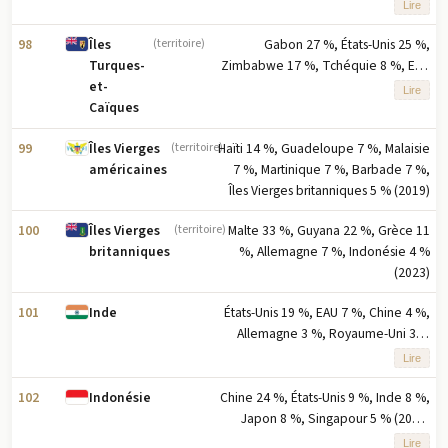
note : cinq principaux partenaires à
Lire
l'exportation basés sur le
pourcentage des exportations
98
Gabon 27 %, États-Unis 25 %,
Îles
(territoire)
Zimbabwe 17 %, Tchéquie 8 %, EAU
Turques-
3 % (2023) note : cinq principaux
et-
Lire
partenaires à l'exportation selon le
Caïques
pourcentage des exportations
99
Haïti 14 %, Guadeloupe 7 %, Malaisie
Îles Vierges
(territoire)
7 %, Martinique 7 %, Barbade 7 %,
américaines
Îles Vierges britanniques 5 % (2019)
100
Malte 33 %, Guyana 22 %, Grèce 11
Îles Vierges
(territoire)
%, Allemagne 7 %, Indonésie 4 %
britanniques
(2023)
101
États-Unis 19 %, EAU 7 %, Chine 4 %,
Inde
Allemagne 3 %, Royaume-Uni 3 %
(2023) note : cinq premiers
Lire
partenaires à l'exportation basés sur
le pourcentage des exportations
102
Chine 24 %, États-Unis 9 %, Inde 8 %,
Indonésie
Japon 8 %, Singapour 5 % (2023)
note : cinq principaux partenaires à
Lire