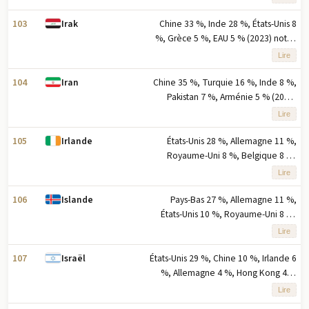
l'exportation basés sur le
pourcentage des exportations
103
Chine 33 %, Inde 28 %, États-Unis 8
Irak
%, Grèce 5 %, EAU 5 % (2023) note :
cinq principaux partenaires à
Lire
l'exportation basés sur le
pourcentage des exportations
104
Chine 35 %, Turquie 16 %, Inde 8 %,
Iran
Pakistan 7 %, Arménie 5 % (2023)
note : cinq principaux partenaires à
Lire
l'exportation en pourcentage des
exportations
105
États-Unis 28 %, Allemagne 11 %,
Irlande
Royaume-Uni 8 %, Belgique 8 %,
Chine 7 % (2023) note : cinq
Lire
principaux partenaires à l'exportation
en pourcentage des exportations
106
Pays-Bas 27 %, Allemagne 11 %,
Islande
États-Unis 10 %, Royaume-Uni 8 %,
Norvège 6 % (2023) note : cinq
Lire
premiers partenaires à l'exportation
en pourcentage des exportations
107
États-Unis 29 %, Chine 10 %, Irlande 6
Israël
%, Allemagne 4 %, Hong Kong 4 %
(2023) note : cinq principaux
Lire
partenaires à l'exportation en