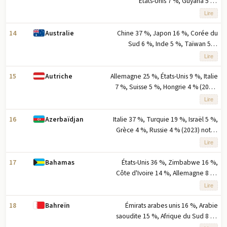
États-Unis 7 %, Guyana 5 %,
Slovaquie 5 % (2023) note : cinq
Lire
principaux partenaires à l'exportation
selon la part en pourcentage des
14
Chine 37 %, Japon 16 %, Corée du
Australie
exportations
Sud 6 %, Inde 5 %, Taïwan 5 %
(2023) note : cinq principaux
Lire
partenaires à l'exportation basés sur
le pourcentage des exportations
15
Allemagne 25 %, États-Unis 9 %, Italie
Autriche
7 %, Suisse 5 %, Hongrie 4 % (2023)
note : cinq principaux partenaires
Lire
d'exportation basés sur le
pourcentage des exportations
16
Italie 37 %, Turquie 19 %, Israël 5 %,
Azerbaïdjan
Grèce 4 %, Russie 4 % (2023) note :
cinq principaux partenaires
Lire
d'exportation basés sur le
pourcentage des exportations
17
États-Unis 36 %, Zimbabwe 16 %,
Bahamas
Côte d'Ivoire 14 %, Allemagne 8 %,
Guyana 8 % (2023) note : cinq
Lire
principaux partenaires à l'exportation
selon le pourcentage des
18
Émirats arabes unis 16 %, Arabie
Bahreïn
exportations
saoudite 15 %, Afrique du Sud 8 %,
États-Unis 6 %, Inde 4 % (2023)