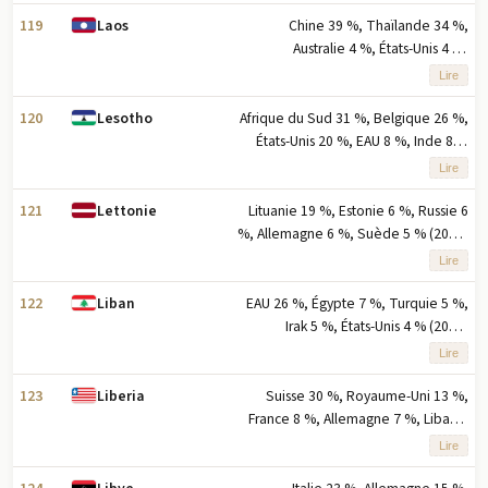
l'exportation selon le pourcentage
des exportations
119
Chine 39 %, Thaïlande 34 %,
Laos
Australie 4 %, États-Unis 4 %,
Cambodge 2 % (2023) note : cinq
Lire
principaux partenaires à l'exportation
selon le pourcentage des
120
Afrique du Sud 31 %, Belgique 26 %,
Lesotho
exportations
États-Unis 20 %, EAU 8 %, Inde 8 %
(2023) note : cinq principaux
Lire
partenaires à l'exportation basés sur
le pourcentage des exportations
121
Lituanie 19 %, Estonie 6 %, Russie 6
Lettonie
%, Allemagne 6 %, Suède 5 % (2023)
note : cinq principaux partenaires à
Lire
l'exportation basés sur le
pourcentage des exportations
122
EAU 26 %, Égypte 7 %, Turquie 5 %,
Liban
Irak 5 %, États-Unis 4 % (2023)
remarque : cinq principaux
Lire
partenaires d'exportation basés sur
le pourcentage des exportations
123
Suisse 30 %, Royaume-Uni 13 %,
Liberia
France 8 %, Allemagne 7 %, Liban 4
% (2023) note : les cinq principaux
Lire
partenaires à l'exportation basés sur
le pourcentage des exportations