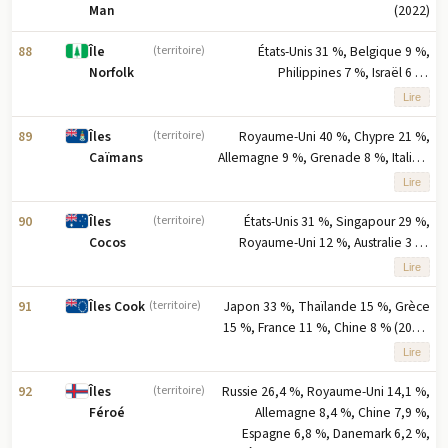
(2022)
Man
88
États-Unis 31 %, Belgique 9 %,
Île
(territoire)
Philippines 7 %, Israël 6 %,
Norfolk
Singapour 6 % (2023) note : cinq
Lire
principaux partenaires à l'exportation
selon la part en pourcentage des
89
Royaume-Uni 40 %, Chypre 21 %,
Îles
(territoire)
exportations
Allemagne 9 %, Grenade 8 %, Italie 5
Caïmans
% (2023) note : cinq principaux
Lire
partenaires à l'exportation selon le
pourcentage des exportations
90
États-Unis 31 %, Singapour 29 %,
Îles
(territoire)
Royaume-Uni 12 %, Australie 3 %,
Cocos
Brésil 3 % (2023) note : cinq
Lire
principaux partenaires à l'exportation
selon la part en pourcentage des
91
Japon 33 %, Thaïlande 15 %, Grèce
Îles Cook
(territoire)
exportations
15 %, France 11 %, Chine 8 % (2023)
note : cinq principaux partenaires à
Lire
l'exportation basés sur le
pourcentage des exportations
92
Russie 26,4 %, Royaume-Uni 14,1 %,
Îles
(territoire)
Allemagne 8,4 %, Chine 7,9 %,
Féroé
Espagne 6,8 %, Danemark 6,2 %,