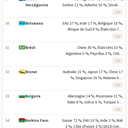
Serbie 12 %, Autriche 10 %, Slovénie
Herzégovine
9 % (2023) note : cinq principaux
Lire
partenaires à l'exportation basés sur
le pourcentage des exportations
30
EAU 27 %, Inde 17 %, Belgique 16 %,
Botswana
Afrique du Sud 8 %, États-Unis 7 %
(2023) remarque : cinq principaux
Lire
partenaires d'exportation basés sur
le pourcentage des exportations
31
Chine 30 %, États-Unis 10 %,
Brésil
Argentine 5 %, Pays-Bas 3 %, Chili 2
% (2023) note : cinq principaux
Lire
partenaires d'exportation basés sur
le pourcentage des exportations
32
Australie 21 %, Japon 17 %, Chine 17
Brunei
%, Singapour 16 %, Malaisie 6 %
(2023) note : cinq principaux
Lire
partenaires à l'exportation en
fonction du pourcentage des
33
Allemagne 14 %, Roumanie 11 %,
Bulgarie
exportations
Italie 8 %, Grèce 6 %, Turquie 5 %
(2023) note : cinq principaux
Lire
partenaires à l'exportation basés sur
le pourcentage des exportations
34
Suisse 72 %, EAU 10 %, Inde 3 %, Mali
Burkina Faso
3 %, Côte d'Ivoire 2 % (2023) note :