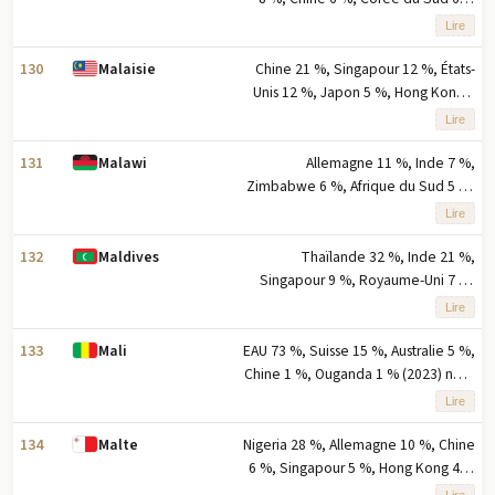
(2023) note : cinq principaux
Lire
partenaires à l'exportation basés sur
le pourcentage des exportations
130
Chine 21 %, Singapour 12 %, États-
Malaisie
Unis 12 %, Japon 5 %, Hong Kong 5
% (2023) remarque : cinq principaux
Lire
partenaires d'exportation basés sur
le pourcentage des exportations
131
Allemagne 11 %, Inde 7 %,
Malawi
Zimbabwe 6 %, Afrique du Sud 5 %,
États-Unis 5 % (2023) note : cinq
Lire
principaux partenaires à l'exportation
en pourcentage des exportations
132
Thaïlande 32 %, Inde 21 %,
Maldives
Singapour 9 %, Royaume-Uni 7 %,
Allemagne 5 % (2023) note : cinq
Lire
principaux partenaires à l'exportation
basés sur le pourcentage des
133
EAU 73 %, Suisse 15 %, Australie 5 %,
Mali
exportations
Chine 1 %, Ouganda 1 % (2023) note
: cinq principaux partenaires à
Lire
l'exportation en pourcentage des
exportations totales
134
Nigeria 28 %, Allemagne 10 %, Chine
Malte
6 %, Singapour 5 %, Hong Kong 4 %
(2023) note : cinq principaux
Lire