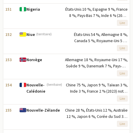
l'exportation basés sur le
pourcentage des exportations
151
États-Unis 10 %, Espagne 9 %, France
Nigeria
8 %, Pays-Bas 7 %, Inde 6 % (2023)
note : cinq principaux partenaires à
Lire
l'exportation par pourcentage des
exportations
152
États-Unis 54 %, Allemagne 8 %,
Niue
(territoire)
Canada 5 %, Royaume-Uni 5 %,
Guatemala 4 % (2023) note : les cinq
Lire
principaux partenaires à l'exportation
basés sur le pourcentage des
153
Allemagne 18 %, Royaume-Uni 17 %,
Norvège
exportations
Suède 9 %, Danemark 7 %, Pays-Bas
6 % (2023) note : cinq principaux
Lire
partenaires à l'exportation en
pourcentage des exportations
154
Chine 75 %, Japon 9 %, Taïwan 3 %,
Nouvelle-
(territoire)
Inde 3 %, France 2 % (2023) note :
Calédonie
cinq principaux partenaires à
Lire
l'exportation basés sur le
pourcentage des exportations
155
Chine 28 %, États-Unis 12 %, Australie
Nouvelle-Zélande
12 %, Japon 6 %, Corée du Sud 3 %
(2023) note : cinq principaux
Lire
partenaires à l'exportation basés sur