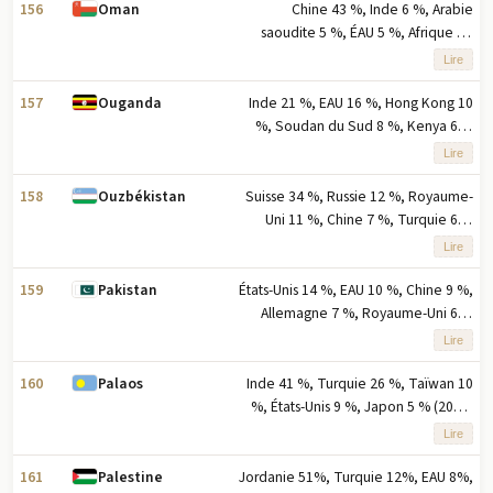
le pourcentage des exportations
156
Chine 43 %, Inde 6 %, Arabie
Oman
saoudite 5 %, ÉAU 5 %, Afrique du
Sud 4 % (2023) note : cinq principaux
Lire
partenaires à l'exportation en
pourcentage des exportations
157
Inde 21 %, EAU 16 %, Hong Kong 10
Ouganda
%, Soudan du Sud 8 %, Kenya 6 %
(2023) note : cinq principaux
Lire
partenaires d'exportation basés sur
le pourcentage des exportations
158
Suisse 34 %, Russie 12 %, Royaume-
Ouzbékistan
Uni 11 %, Chine 7 %, Turquie 6 %
(2023) note : cinq principaux
Lire
partenaires à l'exportation basés sur
le pourcentage des exportations
159
États-Unis 14 %, EAU 10 %, Chine 9 %,
Pakistan
Allemagne 7 %, Royaume-Uni 6 %
(2023) note : cinq principaux
Lire
partenaires à l'exportation sur la
base du pourcentage des
160
Inde 41 %, Turquie 26 %, Taïwan 10
Palaos
exportations
%, États-Unis 9 %, Japon 5 % (2023)
note : cinq principaux partenaires à
Lire
l'exportation selon le pourcentage
des exportations
161
Jordanie 51%, Turquie 12%, EAU 8%,
Palestine