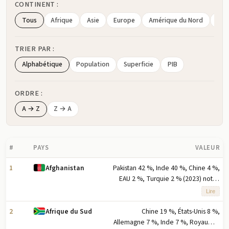
CONTINENT :
Tous
Afrique
Asie
Europe
Amérique du Nord
Amé
TRIER PAR :
Alphabétique
Population
Superficie
PIB
ORDRE :
A → Z
Z → A
#
PAYS
VALEUR
1
Pakistan 42 %, Inde 40 %, Chine 4 %,
Afghanistan
EAU 2 %, Turquie 2 % (2023) note :
cinq principaux partenaires à
Lire
l'exportation selon la part en
pourcentage des exportations
2
Chine 19 %, États-Unis 8 %,
Afrique du Sud
Allemagne 7 %, Inde 7 %, Royaume-