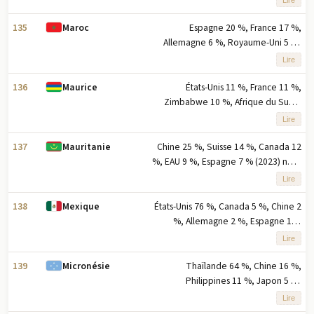
partenaires à l'exportation basés sur
le pourcentage des exportations
135
Espagne 20 %, France 17 %,
Maroc
Allemagne 6 %, Royaume-Uni 5 %,
Italie 4 % (2023) note : cinq
Lire
principaux partenaires d'exportation
basés sur le pourcentage des
136
États-Unis 11 %, France 11 %,
Maurice
exportations
Zimbabwe 10 %, Afrique du Sud 7
%, Zambie 7 % (2023) note : cinq
Lire
principaux partenaires d'exportation
basés sur le pourcentage des
137
Chine 25 %, Suisse 14 %, Canada 12
Mauritanie
exportations
%, EAU 9 %, Espagne 7 % (2023) note
: cinq principaux partenaires
Lire
d'exportation basés sur le
pourcentage des exportations
138
États-Unis 76 %, Canada 5 %, Chine 2
Mexique
%, Allemagne 2 %, Espagne 1 %
(2023) note : cinq principaux
Lire
partenaires à l'exportation basés sur
le pourcentage des exportations
139
Thaïlande 64 %, Chine 16 %,
Micronésie
Philippines 11 %, Japon 5 %,
Équateur 1 % (2023) note : cinq
Lire
principaux partenaires à l'exportation