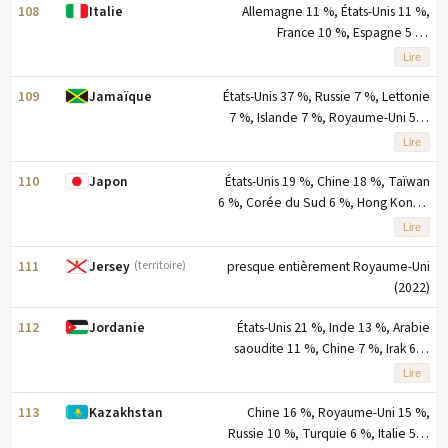
pourcentage des exportations
108
Allemagne 11 %, États-Unis 11 %,
Italie
France 10 %, Espagne 5 %,
Royaume-Uni 5 % (2023) note : cinq
Lire
principaux partenaires à l'exportation
selon le pourcentage des
109
États-Unis 37 %, Russie 7 %, Lettonie
Jamaïque
exportations
7 %, Islande 7 %, Royaume-Uni 5 %
(2023) note : cinq principaux
Lire
partenaires à l'exportation basés sur
le pourcentage des exportations
110
États-Unis 19 %, Chine 18 %, Taïwan
Japon
6 %, Corée du Sud 6 %, Hong Kong 4
% (2023) note : cinq principaux
Lire
partenaires à l'exportation basés sur
le pourcentage des exportations
111
presque entièrement Royaume-Uni
Jersey
(territoire)
(2022)
112
États-Unis 21 %, Inde 13 %, Arabie
Jordanie
saoudite 11 %, Chine 7 %, Irak 6 %
(2023) note : cinq principaux
Lire
partenaires à l'exportation selon le
pourcentage des exportations
113
Chine 16 %, Royaume-Uni 15 %,
Kazakhstan
Russie 10 %, Turquie 6 %, Italie 5 %