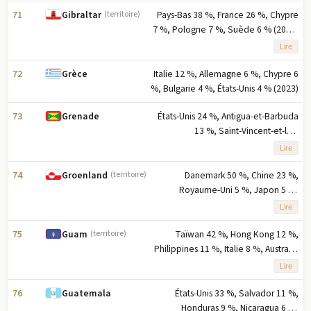
exportations
71
Pays-Bas 38 %, France 26 %, Chypre
Gibraltar
(territoire)
7 %, Pologne 7 %, Suède 6 % (2023)
note : cinq principaux partenaires à
Lire
l'exportation sur la base du
pourcentage des exportations
72
Italie 12 %, Allemagne 6 %, Chypre 6
Grèce
%, Bulgarie 4 %, États-Unis 4 % (2023)
73
États-Unis 24 %, Antigua-et-Barbuda
Grenade
13 %, Saint-Vincent-et-les-
Grenadines 8 %, Dominique 6 %,
Lire
Trinité-et-Tobago 5 % (2023) note :
cinq principaux partenaires à
74
Danemark 50 %, Chine 23 %,
Groenland
(territoire)
l'exportation basés sur le
Royaume-Uni 5 %, Japon 5 %,
pourcentage des exportations
Allemagne 3 % (2023) note : cinq
Lire
principaux partenaires à l'exportation
selon le pourcentage des
75
Taïwan 42 %, Hong Kong 12 %,
Guam
(territoire)
exportations
Philippines 11 %, Italie 8 %, Australie
6 % (2023) note : cinq principaux
Lire
partenaires à l'exportation en
pourcentage des exportations
76
États-Unis 33 %, Salvador 11 %,
Guatemala
Honduras 9 %, Nicaragua 6 %,