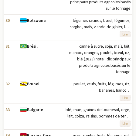
principaux produits agricoles basés
sur le tonnage
30
légumes-racines, bœuf, légumes,
Botswana
sorgho, maïs, viande de gibier, lait,
pastèques, lait de chèvre, graines de
Lire
tournesol (2023) remarque : dix
principaux produits agricoles basés
31
canne à sucre, soja, maïs, lait,
Brésil
sur le tonnage
manioc, oranges, poulet, bœuf, riz,
blé (2023) note : dix principaux
produits agricoles basés sur le
tonnage
32
poulet, œufs, fruits, légumes, riz,
Brunei
bananes, haricots,
concombres/cornichons, ananas,
Lire
bœuf (2023) note : dix principaux
produits agricoles en fonction du
33
blé, maïs, graines de tournesol, orge,
Bulgarie
tonnage
lait, colza, raisins, pommes de terre,
triticale, tomates (2023) note : dix
Lire
principaux produits agricoles basés
sur le tonnage
34
maïs, sorgho, fruits, légumes, mil,
Burkina Faso