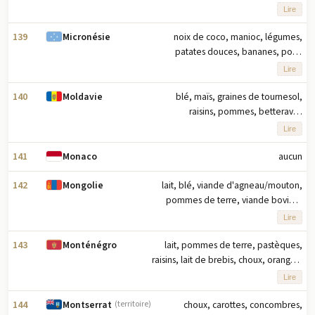
blé, citrons/limes (2023) note : dix
Lire
principaux produits agricoles basés
sur le tonnage
139
noix de coco, manioc, légumes,
Micronésie
patates douces, bananes, porc,
bananes plantain, fruits, bœuf, œufs
Lire
(2023) note : dix principaux produits
agricoles basés sur le tonnage
140
blé, maïs, graines de tournesol,
Moldavie
raisins, pommes, betteraves
sucrières, orge, lait, colza, pommes
Lire
de terre (2023) note : dix principaux
produits agricoles basés sur le
141
aucun
Monaco
tonnage
142
lait, blé, viande d'agneau/mouton,
Mongolie
pommes de terre, viande bovine,
carottes/navets, lait de chèvre,
Lire
viande de chèvre, lait de bison,
viande de cheval (2023) note : dix
143
lait, pommes de terre, pastèques,
Monténégro
principaux produits agricoles en
raisins, lait de brebis, choux, oranges,
tonnage
œufs, lait de chèvre, figues (2023)
Lire
note : dix principaux produits
agricoles basés sur le tonnage
144
choux, carottes, concombres,
Montserrat
(territoire)