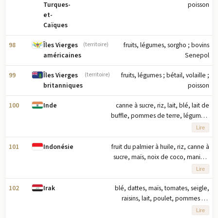
fonction du tonnage
poisson
Turques-
et-
Caïques
98
fruits, légumes, sorgho ; bovins
Îles Vierges
(territoire)
Senepol
américaines
99
fruits, légumes ; bétail, volaille ;
Îles Vierges
(territoire)
poisson
britanniques
100
canne à sucre, riz, lait, blé, lait de
Inde
buffle, pommes de terre, légumes,
maïs, bananes, oignons (2023) note :
Lire
dix principaux produits agricoles
basés sur le tonnage
101
fruit du palmier à huile, riz, canne à
Indonésie
sucre, maïs, noix de coco, manioc,
bananes, œufs, poulet,
Lire
mangues/goyaves (2023) note : dix
principaux produits agricoles basés
102
blé, dattes, maïs, tomates, seigle,
Irak
sur le tonnage
raisins, lait, poulet, pommes de
terre, fruits (2023) note : dix
Lire