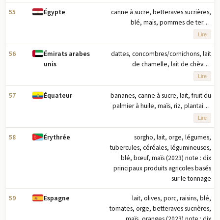
(2023) note : dix principaux produits
agricoles basés sur le tonnage
55
canne à sucre, betteraves sucrières,
Égypte
blé, maïs, pommes de terre,
tomates, riz, lait, oignons, oranges
Lire
(2023) note : dix principaux produits
agricoles basés sur le tonnage
56
dattes, concombres/cornichons, lait
Émirats arabes
de chamelle, lait de chèvre,
unis
tomates, poulet, viande de chèvre,
Lire
œufs, lait, viande de chameau (2023)
note : dix principaux produits
57
bananes, canne à sucre, lait, fruit du
Équateur
agricoles par tonnage
palmier à huile, maïs, riz, plantains,
poulet, ananas, fèves de cacao
Lire
(2023) note : dix principaux produits
agricoles basés sur le tonnage
58
sorgho, lait, orge, légumes,
Érythrée
tubercules, céréales, légumineuses,
blé, bœuf, maïs (2023) note : dix
principaux produits agricoles basés
sur le tonnage
59
lait, olives, porc, raisins, blé,
Espagne
tomates, orge, betteraves sucrières,
maïs, oranges (2023) note : dix