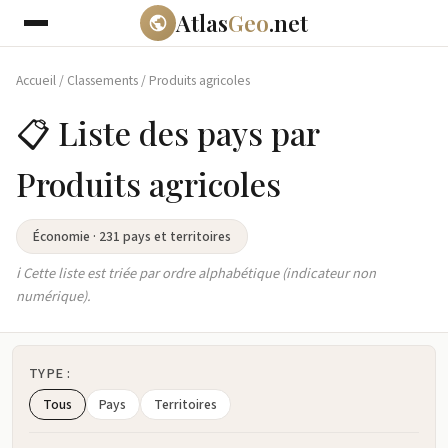
Atlas
Geo
.net
Accueil
/
Classements
/
Produits agricoles
📋 Liste des pays par
Produits agricoles
Économie · 231 pays et territoires
ℹ️ Cette liste est triée par ordre alphabétique (indicateur non
numérique).
TYPE :
Tous
Pays
Territoires