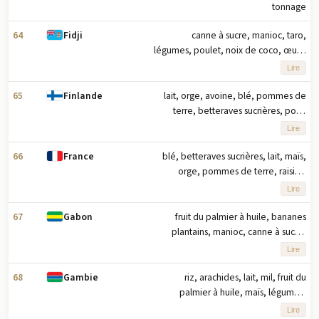
tonnage
64
canne à sucre, manioc, taro,
Fidji
légumes, poulet, noix de coco, œufs,
gingembre, lait, patates douces
Lire
(2023) note : dix principaux produits
agricoles selon le tonnage
65
lait, orge, avoine, blé, pommes de
Finlande
terre, betteraves sucrières, porc,
poulet, pois, seigle (2023) note : dix
Lire
principaux produits agricoles basés
sur le tonnage
66
blé, betteraves sucrières, lait, maïs,
France
orge, pommes de terre, raisins,
colza, porc, graines de tournesol
Lire
(2023) note : dix principaux produits
agricoles basés sur le tonnage
67
fruit du palmier à huile, bananes
Gabon
plantains, manioc, canne à sucre,
ignames, taro, légumes, maïs,
Lire
arachides, viande de brousse (2023)
note : dix principaux produits
68
riz, arachides, lait, mil, fruit du
Gambie
agricoles basés sur le tonnage
palmier à huile, maïs, légumes,
manioc, fruits, sorgho (2023) note :
Lire