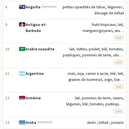
agrumes (2023) note : dix principaux
produits agricoles basés sur le
8
petites quantités de tabac, légumes ;
Anguilla
(territoire)
tonnage
élevage de bétail
9
fruits tropicaux, lait,
Antigua-et-
mangues/goyaves, œufs,
Barbuda
citrons/limes, citrouilles/courges,
Lire
patates douces, légumes,
concombres/cornichons, ignames
10
lait, dattes, poulet, blé, tomates,
Arabie saoudite
(2023) note : dix principaux produits
pastèques, pommes de terre, olives,
agricoles basés sur le tonnage
œufs, oignons (2023) note : dix
Lire
principaux produits agricoles basés
sur le tonnage
11
maïs, soja, canne à sucre, blé, lait,
Argentine
graines de tournesol, orge, bœuf,
pommes de terre, poulet (2023)
Lire
note : dix principaux produits
agricoles basés sur le tonnage
12
lait, pommes de terre, raisins,
Arménie
légumes, blé, tomates, pastèques,
abricots, pommes, orge (2023) note :
Lire
dix principaux produits agricoles
basés sur le tonnage
13
aloès ; bétail ; poisson
Aruba
(territoire)