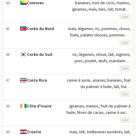
agricoles basés sur le tonnage
44
bananes, noix de coco, manioc,
Comores
ignames, maïs, taro, lait, tomates,
patates douces, légumineuses (2023)
Lire
note : dix principaux produits
agricoles basés sur le tonnage
45
maïs, légumes, riz, pommes, choux,
Corée du Nord
fruits, patates douces, pommes de
terre, haricots, soja (2023) note : les
Lire
dix principaux produits agricoles en
fonction du tonnage
46
riz, légumes, choux, lait, oignons,
Corée du Sud
porc, poulet, œufs, mandarines,
pommes de terre (2023) note : les
Lire
dix principaux produits agricoles
basés sur le tonnage
47
canne à sucre, ananas, bananes, fruit
Costa Rica
du palmier à huile, lait, fruits,
oranges, poulet, manioc, bœuf
Lire
(2023) note : dix principaux produits
agricoles par tonnage
48
ignames, manioc, fruit de palmier à
Côte d'Ivoire
huile, fèves de cacao, canne à sucre,
plantains, riz, caoutchouc, maïs, noix
Lire
de cajou (2023) note : dix principaux
produits agricoles basés sur le
49
maïs, blé, betteraves sucrières, lait,
Croatie