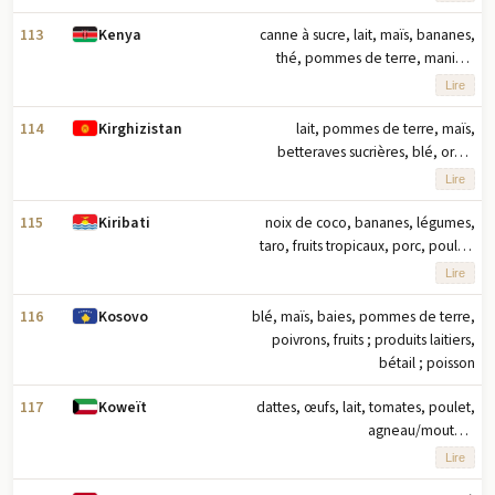
tomates (2023) note : dix principaux
produits agricoles basés sur le
113
canne à sucre, lait, maïs, bananes,
Kenya
tonnage
thé, pommes de terre, manioc,
choux, lait de chamelle,
Lire
mangues/goyaves (2023) note : dix
principaux produits agricoles basés
114
lait, pommes de terre, maïs,
Kirghizistan
sur le tonnage
betteraves sucrières, blé, orge,
tomates, oignons, pastèques,
Lire
carottes/navets (2023) note : dix
principaux produits agricoles selon le
115
noix de coco, bananes, légumes,
Kiribati
tonnage
taro, fruits tropicaux, porc, poulet,
noix, œufs, abats de porc (2023) note
Lire
: les dix principaux produits agricoles
basés sur le tonnage
116
blé, maïs, baies, pommes de terre,
Kosovo
poivrons, fruits ; produits laitiers,
bétail ; poisson
117
dattes, œufs, lait, tomates, poulet,
Koweït
agneau/mouton,
concombres/cornichons, légumes,
Lire
maïs, aubergines (2023) note : dix