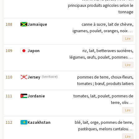
principaux produits agricoles selon le
tonnage
108
canne à sucre, lait de chèvre,
Jamaïque
ignames, poulet, oranges, noix de
coco, bananes, bananes plantains,
Lire
courges/potirons, ananas (2023) note
: dix principaux produits agricoles
109
riz, lait, betteraves sucrières,
Japon
basés sur le tonnage
légumes, œufs, poulet, pommes de
terre, oignons, choux, porc (2023)
Lire
note : les dix principaux produits
agricoles basés sur le tonnage
110
pommes de terre, choux-fleurs,
Jersey
(territoire)
tomates ; bœuf, produits laitiers
111
tomates, lait, poulet, pommes de
Jordanie
terre, olives,
concombres/cornichons, oignons,
Lire
piments, pêches/nectarines, lait de
brebis (2023) note : dix principaux
112
blé, lait, orge, pommes de terre,
Kazakhstan
produits agricoles basés sur le
pastèques, melons cantaloups,
tonnage
graines de tournesol, maïs, oignons,
Lire