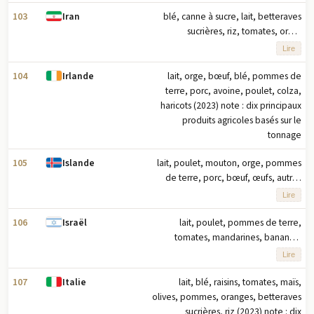
principaux produits agricoles basés
sur le tonnage
103
blé, canne à sucre, lait, betteraves
Iran
sucrières, riz, tomates, orge,
pommes de terre, oranges, pommes
Lire
(2023) note : dix principaux produits
agricoles en tonnage
104
lait, orge, bœuf, blé, pommes de
Irlande
terre, porc, avoine, poulet, colza,
haricots (2023) note : dix principaux
produits agricoles basés sur le
tonnage
105
lait, poulet, mouton, orge, pommes
Islande
de terre, porc, bœuf, œufs, autres
viandes, concombres/cornichons
Lire
(2023) note : dix premiers produits
agricoles en tonnage
106
lait, poulet, pommes de terre,
Israël
tomates, mandarines, bananes,
œufs, avocats, bœuf, carottes/navets
Lire
(2023) note : dix principaux produits
agricoles basés sur le tonnage
107
lait, blé, raisins, tomates, maïs,
Italie
olives, pommes, oranges, betteraves
sucrières, riz (2023) note : dix