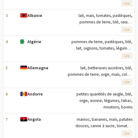
poulet, oranges, pommes (2023)
Lire
note: dix principaux produits
agricoles basés sur le tonnage
3
lait, maïs, tomates, pastèques,
Albanie
pommes de terre, blé, raisins,
oignons, concombres/cornichons,
Lire
olives (2023) note : dix principaux
produits agricoles en tonnage
4
pommes de terre, pastèques, blé,
Algérie
lait, oignons, tomates, légumes,
oranges, dattes, orge (2023) note :
Lire
dix principaux produits agricoles
basés sur le tonnage
5
lait, betteraves sucrières, blé,
Allemagne
pommes de terre, orge, maïs, colza,
porc, seigle, triticale (2023) note : dix
Lire
principaux produits agricoles basés
sur le tonnage
6
petites quantités de seigle, blé,
Andorre
orge, avoine, légumes, tabac,
moutons, bovins
7
manioc, bananes, maïs, patates
Angola
douces, canne à sucre, tomates,
ananas, oignons, pommes de terre,
Lire