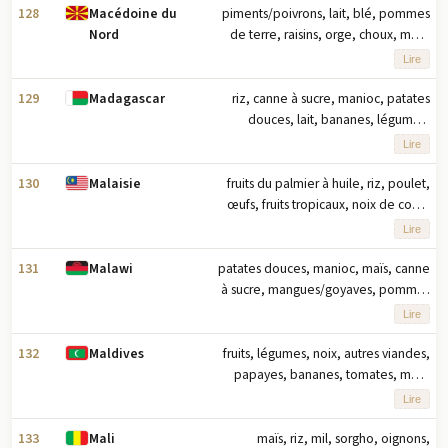
produits agricoles basés sur le
128
piments/poivrons, lait, blé, pommes
Macédoine du
tonnage
de terre, raisins, orge, choux, maïs,
Nord
pastèques, tomates (2023) note : dix
Lire
principaux produits agricoles basés
sur le tonnage
129
riz, canne à sucre, manioc, patates
Madagascar
douces, lait, bananes, légumes,
mangues/goyaves, maïs, pommes de
Lire
terre (2023) note : dix principaux
produits agricoles basés sur le
130
fruits du palmier à huile, riz, poulet,
Malaisie
tonnage
œufs, fruits tropicaux, noix de coco,
légumes, ananas, caoutchouc,
Lire
bananes (2023) remarque : dix
principaux produits agricoles basés
131
patates douces, manioc, maïs, canne
Malawi
sur le tonnage
à sucre, mangues/goyaves, pommes
de terre, tomates, pois d'Angole,
Lire
potirons/courges, bananes plantains
(2023) note : dix principaux produits
132
fruits, légumes, noix, autres viandes,
Maldives
agricoles en fonction du tonnage
papayes, bananes, tomates, maïs,
légumineuses, piments (2023) note :
Lire
dix principaux produits agricoles
basés sur le tonnage
133
maïs, riz, mil, sorgho, oignons,
Mali