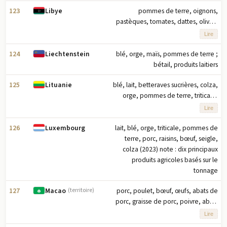
dix principaux produits agricoles
123
pommes de terre, oignons,
Libye
basés sur le tonnage
pastèques, tomates, dattes, olives,
lait, poulet, blé, légumes (2023) note
Lire
: dix principaux produits agricoles
basés sur le tonnage
124
blé, orge, maïs, pommes de terre ;
Liechtenstein
bétail, produits laitiers
125
blé, lait, betteraves sucrières, colza,
Lituanie
orge, pommes de terre, triticale,
avoine, haricots, pois (2023) note :
Lire
dix principaux produits agricoles
basés sur le tonnage
126
lait, blé, orge, triticale, pommes de
Luxembourg
terre, porc, raisins, bœuf, seigle,
colza (2023) note : dix principaux
produits agricoles basés sur le
tonnage
127
porc, poulet, bœuf, œufs, abats de
Macao
(territoire)
porc, graisse de porc, poivre, abats
de bœuf, peaux de bovins, viande
Lire
d'oie (2023) note : les dix principaux