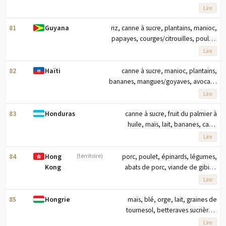
huile, plantains, manioc, noix de
Lire
coco, légumes, patates douces
(2023) note : les dix principaux
81
riz, canne à sucre, plantains, manioc,
Guyana
produits agricoles basés sur le
papayes, courges/citrouilles, poulet,
tonnage
lait, gingembre, aubergines (2023)
Lire
note : dix principaux produits
agricoles par tonnage
82
canne à sucre, manioc, plantains,
Haïti
bananes, mangues/goyaves, avocats,
maïs, fruits tropicaux, riz, légumes
Lire
(2023) note : les dix principaux
produits agricoles en fonction du
83
canne à sucre, fruit du palmier à
Honduras
tonnage
huile, maïs, lait, bananes, café,
melons cantaloups, oranges, poulet,
Lire
haricots (2023) remarque : dix
principaux produits agricoles basés
84
porc, poulet, épinards, légumes,
Hong
(territoire)
sur le tonnage
abats de porc, viande de gibier,
Kong
bœuf, fruits, oignons, graisse de porc
Lire
(2023) note : dix principaux produits
agricoles par tonnage
85
maïs, blé, orge, lait, graines de
Hongrie
tournesol, betteraves sucrières,
colza, pommes, porc, raisins (2023)
Lire