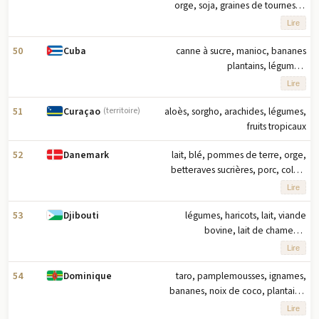
tonnage
orge, soja, graines de tournesol,
pommes de terre, porc, raisins (2023)
Lire
note : dix principaux produits
agricoles basés sur le tonnage
50
canne à sucre, manioc, bananes
Cuba
plantains, légumes,
mangues/goyaves, lait, tomates,
Lire
courges/citrouilles, patates douces,
bananes (2023) note : les dix
51
aloès, sorgho, arachides, légumes,
Curaçao
(territoire)
principaux produits agricoles basés
fruits tropicaux
sur le tonnage
52
lait, blé, pommes de terre, orge,
Danemark
betteraves sucrières, porc, colza,
seigle, avoine, poulet (2023) note :
Lire
dix principaux produits agricoles en
fonction du tonnage
53
légumes, haricots, lait, viande
Djibouti
bovine, lait de chameau,
citrons/limes, viande de chèvre,
Lire
agneau/mouton, tomates, abats de
bœuf (2023) note : dix principaux
54
taro, pamplemousses, ignames,
Dominique
produits agricoles par tonnage
bananes, noix de coco, plantains,
lait, yautia, canne à sucre, oranges
Lire