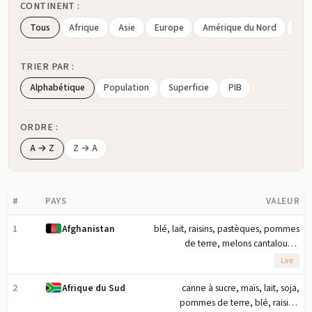
CONTINENT :
Tous
Afrique
Asie
Europe
Amérique du Nord
Amé
TRIER PAR :
Alphabétique
Population
Superficie
PIB
ORDRE :
A → Z
Z → A
#
PAYS
VALEUR
1
blé, lait, raisins, pastèques, pommes
Afghanistan
de terre, melons cantaloups,
légumes, riz, oignons, maïs (2023)
Lire
note : dix principaux produits
agricoles basés sur le tonnage
2
canne à sucre, maïs, lait, soja,
Afrique du Sud
pommes de terre, blé, raisins,