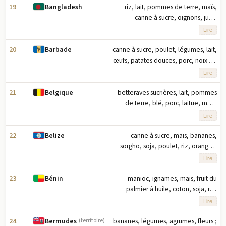
principaux produits agricoles basés
19
riz, lait, pommes de terre, maïs,
Bangladesh
sur le tonnage
canne à sucre, oignons, jute,
légumes, mangues/goyaves, fruits
Lire
tropicaux (2023) note : dix principaux
produits agricoles en tonnage
20
canne à sucre, poulet, légumes, lait,
Barbade
œufs, patates douces, porc, noix de
coco, fruits tropicaux, légumineuses
Lire
(2023) note : dix principaux produits
agricoles basés sur le tonnage
21
betteraves sucrières, lait, pommes
Belgique
de terre, blé, porc, laitue, maïs,
poulet, orge, poires (2023) note : dix
Lire
principaux produits agricoles en
fonction du tonnage
22
canne à sucre, maïs, bananes,
Belize
sorgho, soja, poulet, riz, oranges,
fruits, plantains (2023) remarque : dix
Lire
principaux produits agricoles basés
sur le tonnage
23
manioc, ignames, maïs, fruit du
Bénin
palmier à huile, coton, soja, riz,
ananas, tomates, piments (2023)
Lire
note : dix premiers produits agricoles
selon le tonnage
24
bananes, légumes, agrumes, fleurs ;
Bermudes
(territoire)