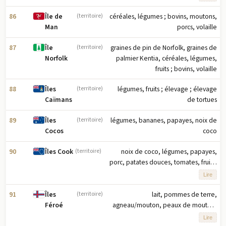
note : dix principaux produits
agricoles basés sur le tonnage
86
céréales, légumes ; bovins, moutons,
Île de
(territoire)
porcs, volaille
Man
87
graines de pin de Norfolk, graines de
Île
(territoire)
palmier Kentia, céréales, légumes,
Norfolk
fruits ; bovins, volaille
88
légumes, fruits ; élevage ; élevage
Îles
(territoire)
de tortues
Caïmans
89
légumes, bananes, papayes, noix de
Îles
(territoire)
coco
Cocos
90
noix de coco, légumes, papayes,
Îles Cook
(territoire)
porc, patates douces, tomates, fruits,
mangues/goyaves, pastèques,
Lire
poulet (2023) note : dix principaux
produits agricoles basés sur le
91
lait, pommes de terre,
Îles
(territoire)
tonnage
agneau/mouton, peaux de mouton,
Féroé
abats de mouton, bœuf, graisse de
Lire