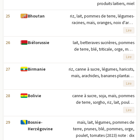
produits laitiers, miel
25
riz, lait, pommes de terre, légumes-
Bhoutan
racines, maïs, oranges, noix d'arec,
piments, courges/citrouilles,
Lire
carottes/navets (2023), note : dix
principaux produits agricoles basés
26
lait, betteraves sucrières, pommes
Biélorussie
sur le tonnage
de terre, blé, triticale, orge, maïs,
colza, seigle, poulet (2023) note : dix
Lire
principaux produits agricoles basés
sur le tonnage
27
riz, canne à sucre, légumes, haricots,
Birmanie
maïs, arachides, bananes plantains,
fruits, noix de coco, oignons (2023)
Lire
note : dix principaux produits
agricoles basés sur le tonnage
28
canne à sucre, soja, maïs, pommes
Bolivie
de terre, sorgho, riz, lait, poulet,
plantains, bœuf (2023) note : dix
Lire
principaux produits agricoles basés
sur le tonnage
29
maïs, lait, légumes, pommes de
Bosnie-
terre, prunes, blé, pommes, orge,
Herzégovine
poulet, tomates (2023) note : dix