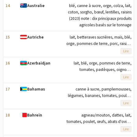
14
blé, canne à sucre, orge, colza, lait,
Australie
coton, sorgho, bœuf, lentilles, raisins
(2023) note : dix principaux produits
agricoles basés sur le tonnage
15
lait, betteraves sucrières, maïs, blé,
Autriche
orge, pommes de terre, porc, raisins,
triticale, soja (2023) note : dix
Lire
principaux produits agricoles basés
sur le tonnage
16
lait, blé, orge, pommes de terre,
Azerbaïdjan
tomates, pastèques, oignons,
pommes, maïs, coton (2023) note :
Lire
dix principaux produits agricoles
basés sur le tonnage
17
canne à sucre, pamplemousses,
Bahamas
légumes, bananes, tomates, poulet,
fruits tropicaux, oranges, noix de
Lire
coco, mangues/goyaves (2023) note :
dix principaux produits agricoles par
18
agneau/mouton, dattes, lait,
Bahreïn
tonnage
tomates, poulet, œufs, abats d'ovins,
peaux de mouton, aubergines,
Lire
piments (2023) remarque : dix