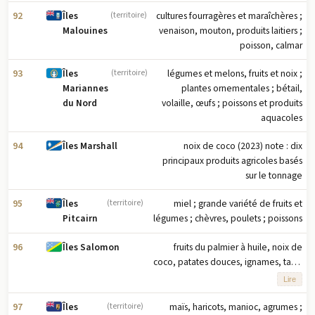
mouton, abats de bœuf, peaux de
bovins, suif de bœuf (2023) note : les
92
cultures fourragères et maraîchères ;
Îles
(territoire)
dix principaux produits agricoles
venaison, mouton, produits laitiers ;
Malouines
basés sur le tonnage
poisson, calmar
93
légumes et melons, fruits et noix ;
Îles
(territoire)
plantes ornementales ; bétail,
Mariannes
volaille, œufs ; poissons et produits
du Nord
aquacoles
94
noix de coco (2023) note : dix
Îles Marshall
principaux produits agricoles basés
sur le tonnage
95
miel ; grande variété de fruits et
Îles
(territoire)
légumes ; chèvres, poulets ; poissons
Pitcairn
96
fruits du palmier à huile, noix de
Îles Salomon
coco, patates douces, ignames, taro,
fruits, légumineuses, légumes, fèves
Lire
de cacao, manioc (2023) note : dix
principaux produits agricoles en
97
maïs, haricots, manioc, agrumes ;
Îles
(territoire)