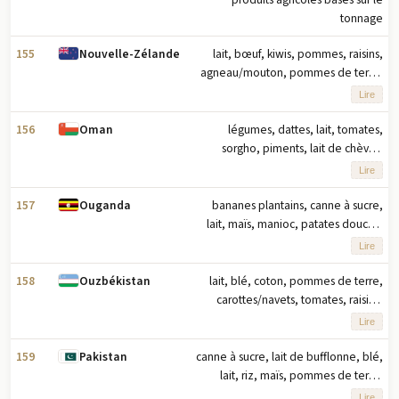
tonnage
155
lait, bœuf, kiwis, pommes, raisins,
Nouvelle-Zélande
agneau/mouton, pommes de terre,
blé, orge, poulet (2023) note : dix
Lire
principaux produits agricoles basés
sur le tonnage
156
légumes, dattes, lait, tomates,
Oman
sorgho, piments, lait de chèvre,
concombres/cornichons, melons
Lire
cantaloups, choux (2023) note : dix
principaux produits agricoles en
157
bananes plantains, canne à sucre,
Ouganda
fonction du tonnage
lait, maïs, manioc, patates douces,
légumes, haricots, pommes de terre,
Lire
thé (2023) note : dix principaux
produits agricoles basés sur le
158
lait, blé, coton, pommes de terre,
Ouzbékistan
tonnage
carottes/navets, tomates, raisins,
pastèques, légumes, pommes (2023)
Lire
note : dix principaux produits
agricoles basés sur le tonnage
159
canne à sucre, lait de bufflonne, blé,
Pakistan
lait, riz, maïs, pommes de terre,
coton, mangues/goyaves, poulet
Lire