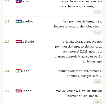
principaux produits agricoles selon le
118
manioc, tubercules, riz, canne à
Laos
tonnage
sucre, légumes, bananes, maïs,
caoutchouc, café, pastèques (2023)
Lire
note : dix principaux produits
agricoles selon le tonnage
119
lait, pommes de terre, maïs,
Lesotho
légumes, fruits, sorgho, blé, viande
de gibier, haricots, laine (2023) note :
Lire
dix principaux produits agricoles
basés sur le tonnage
120
blé, lait, colza, orge, avoine,
Lettonie
pommes de terre, seigle, haricots,
pois, poulet (2023) note : dix
principaux produits agricoles basés
sur le tonnage
121
pommes de terre, lait, tomates,
Liban
pommes, oranges, olives,
concombres/cornichons, poulet,
Lire
citrons/citrons verts, blé (2023)
remarque : dix principaux produits
122
manioc, canne à sucre, riz, fruit du
Liberia
agricoles basés sur le tonnage
palmier à huile, bananes,
caoutchouc, légumes, bananes
Lire
plantains, taro, maïs (2023) note : les