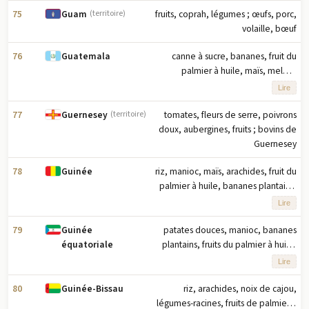
75
fruits, coprah, légumes ; œufs, porc,
Guam
(territoire)
volaille, bœuf
76
canne à sucre, bananes, fruit du
Guatemala
palmier à huile, maïs, melons
cantaloup, pommes de terre, lait,
Lire
tomates, poulet, ananas (2023) note :
dix principaux produits agricoles en
77
tomates, fleurs de serre, poivrons
Guernesey
(territoire)
tonnage
doux, aubergines, fruits ; bovins de
Guernesey
78
riz, manioc, maïs, arachides, fruit du
Guinée
palmier à huile, bananes plantains,
pommes de terre, fonio, ignames,
Lire
patates douces (2023) note : dix
principaux produits agricoles basés
79
patates douces, manioc, bananes
Guinée
sur le tonnage
plantains, fruits du palmier à huile,
équatoriale
tubercules, bananes, noix de coco,
Lire
café, fèves de cacao, poulet (2023) ;
note : dix principaux produits
80
riz, arachides, noix de cajou,
Guinée-Bissau
agricoles basés sur le tonnage
légumes-racines, fruits de palmier à