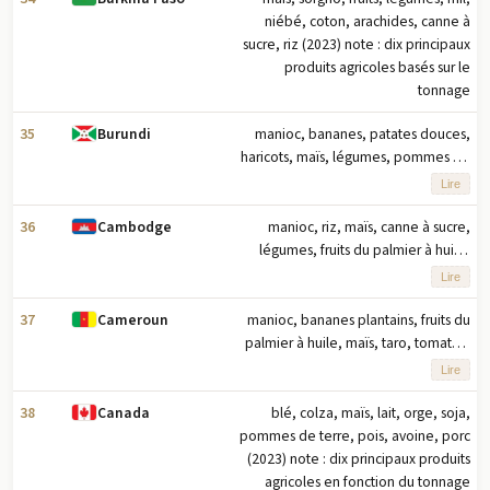
niébé, coton, arachides, canne à
sucre, riz (2023) note : dix principaux
produits agricoles basés sur le
tonnage
35
manioc, bananes, patates douces,
Burundi
haricots, maïs, légumes, pommes de
terre, riz, canne à sucre, fruits (2023)
Lire
note : dix principaux produits
agricoles basés sur le tonnage
36
manioc, riz, maïs, canne à sucre,
Cambodge
légumes, fruits du palmier à huile,
caoutchouc, bananes, jute, porc
Lire
(2023) note : dix principaux produits
agricoles basés sur le tonnage
37
manioc, bananes plantains, fruits du
Cameroun
palmier à huile, maïs, taro, tomates,
sorgho, canne à sucre, bananes,
Lire
légumes (2023) note : dix principaux
produits agricoles basés sur le
38
blé, colza, maïs, lait, orge, soja,
Canada
tonnage
pommes de terre, pois, avoine, porc
(2023) note : dix principaux produits
agricoles en fonction du tonnage