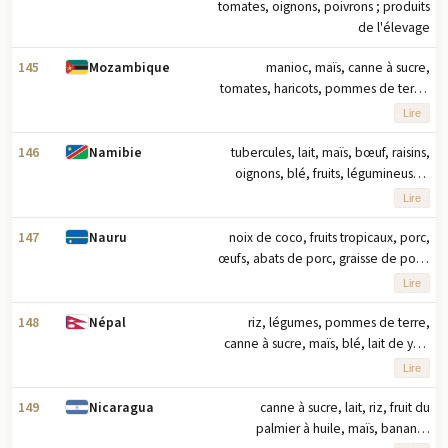
tomates, oignons, poivrons ; produits
de l'élevage
145
manioc, maïs, canne à sucre,
Mozambique
tomates, haricots, pommes de terre,
patates douces, bananes, noix de
Lire
coco, oignons (2023) note : dix
principaux produits agricoles basés
146
tubercules, lait, maïs, bœuf, raisins,
Namibie
sur le tonnage
oignons, blé, fruits, légumineuses,
légumes (2023) note : dix principaux
Lire
produits agricoles en fonction du
tonnage
147
noix de coco, fruits tropicaux, porc,
Nauru
œufs, abats de porc, graisse de porc,
poulet, papayes, légumes, choux
Lire
(2023) note : dix principaux produits
agricoles basés sur le tonnage
148
riz, légumes, pommes de terre,
Népal
canne à sucre, maïs, blé, lait de yak,
lait, mangues/goyaves, bananes
Lire
(2023) note : dix principaux produits
agricoles basés sur le tonnage
149
canne à sucre, lait, riz, fruit du
Nicaragua
palmier à huile, maïs, bananes