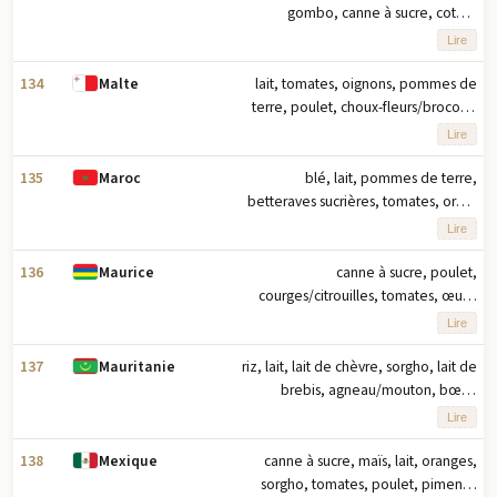
gombo, canne à sucre, coton,
mangues/goyaves, patates douces
Lire
(2023) note : dix principaux produits
agricoles basés sur le tonnage
134
lait, tomates, oignons, pommes de
Malte
terre, poulet, choux-fleurs/brocolis,
choux, porc, citrouilles/courges,
Lire
pastèques (2023) note : dix
principaux produits agricoles basés
135
blé, lait, pommes de terre,
Maroc
sur le tonnage
betteraves sucrières, tomates, orge,
olives, pommes, mandarines,
Lire
oignons (2023) note : dix principaux
produits agricoles basés sur le
136
canne à sucre, poulet,
Maurice
tonnage
courges/citrouilles, tomates, œufs,
pommes de terre, choux, bananes,
Lire
oignons, concombres/cornichons
(2023) note : dix principaux produits
137
riz, lait, lait de chèvre, sorgho, lait de
Mauritanie
agricoles basés sur le tonnage
brebis, agneau/mouton, bœuf,
viande de chameau, lait de
Lire
chameau, dattes (2023) note : dix
principaux produits agricoles basés
138
canne à sucre, maïs, lait, oranges,
Mexique
sur le tonnage
sorgho, tomates, poulet, piments,