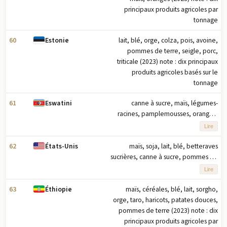
principaux produits agricoles par
tonnage
60
lait, blé, orge, colza, pois, avoine,
Estonie
pommes de terre, seigle, porc,
triticale (2023) note : dix principaux
produits agricoles basés sur le
tonnage
61
canne à sucre, maïs, légumes-
Eswatini
racines, pamplemousses, oranges,
lait, ananas, bananes, bœuf, patates
Lire
douces (2023) note : dix principaux
produits agricoles basés sur le
62
maïs, soja, lait, blé, betteraves
États-Unis
tonnage
sucrières, canne à sucre, pommes de
terre, poulet, porc, tomates (2023)
Lire
note : les dix principaux produits
agricoles basés sur le tonnage
63
maïs, céréales, blé, lait, sorgho,
Éthiopie
orge, taro, haricots, patates douces,
pommes de terre (2023) note : dix
principaux produits agricoles par