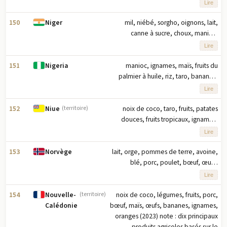
plantains, manioc, arachides,
Lire
haricots, poulet (2023) note : dix
principaux produits agricoles basés
150
mil, niébé, sorgho, oignons, lait,
Niger
sur le tonnage
canne à sucre, choux, manioc,
arachides, tomates (2023) note : dix
Lire
principaux produits agricoles basés
sur le tonnage
151
manioc, ignames, maïs, fruits du
Nigeria
palmier à huile, riz, taro, bananes,
légumes, sorgho, arachides (2023)
Lire
note : dix premiers produits agricoles
par tonnage
152
noix de coco, taro, fruits, patates
Niue
(territoire)
douces, fruits tropicaux, ignames,
légumes, citrons/citrons verts,
Lire
bananes, porc (2023) note : les dix
principaux produits agricoles basés
153
lait, orge, pommes de terre, avoine,
Norvège
sur le tonnage
blé, porc, poulet, bœuf, œufs,
carottes/navets (2023) note : dix
Lire
principaux produits agricoles en
fonction du tonnage
154
noix de coco, légumes, fruits, porc,
Nouvelle-
(territoire)
bœuf, maïs, œufs, bananes, ignames,
Calédonie
oranges (2023) note : dix principaux
produits agricoles basés sur le