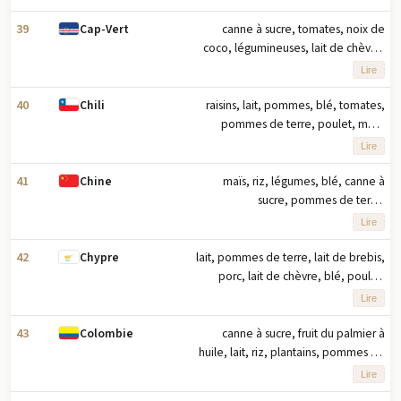
39
canne à sucre, tomates, noix de
Cap-Vert
coco, légumineuses, lait de chèvre,
lait, légumes, bananes, choux,
Lire
oignons (2023) note : dix principaux
produits agricoles basés sur le
40
raisins, lait, pommes, blé, tomates,
Chili
tonnage
pommes de terre, poulet, maïs,
betteraves sucrières, porc (2023)
Lire
note : dix principaux produits
agricoles en tonnage
41
maïs, riz, légumes, blé, canne à
Chine
sucre, pommes de terre,
concombres/cornichons, tomates,
Lire
pastèques, porc (2023) note : dix
principaux produits agricoles en
42
lait, pommes de terre, lait de brebis,
Chypre
tonnage
porc, lait de chèvre, blé, poulet,
olives, raisins, orge (2023) remarque :
Lire
dix principaux produits agricoles en
tonnage
43
canne à sucre, fruit du palmier à
Colombie
huile, lait, riz, plantains, pommes de
terre, bananes, maïs, poulet, avocats
Lire
(2023) note : dix principaux produits