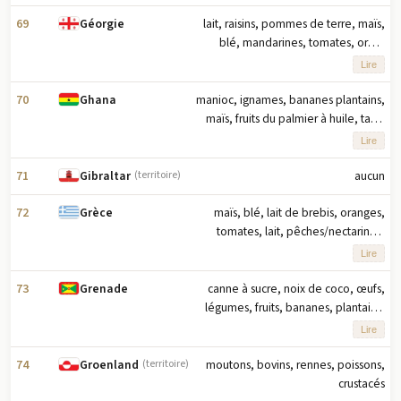
dix principaux produits agricoles
basés sur le tonnage
69
lait, raisins, pommes de terre, maïs,
Géorgie
blé, mandarines, tomates, orge,
pommes, œufs (2023) note : dix
Lire
principaux produits agricoles basés
sur le tonnage
70
manioc, ignames, bananes plantains,
Ghana
maïs, fruits du palmier à huile, taro,
riz, oranges, ananas, fèves de cacao
Lire
(2023) note : dix principaux produits
agricoles en tonnage
71
aucun
Gibraltar
(territoire)
72
maïs, blé, lait de brebis, oranges,
Grèce
tomates, lait, pêches/nectarines,
raisins, pastèques, orge (2023) note :
Lire
dix principaux produits agricoles
basés sur le tonnage
73
canne à sucre, noix de coco, œufs,
Grenade
légumes, fruits, bananes, plantains,
pamplemousses, avocats,
Lire
mangues/goyaves (2023) note : dix
principaux produits agricoles basés
74
moutons, bovins, rennes, poissons,
Groenland
(territoire)
sur le tonnage
crustacés