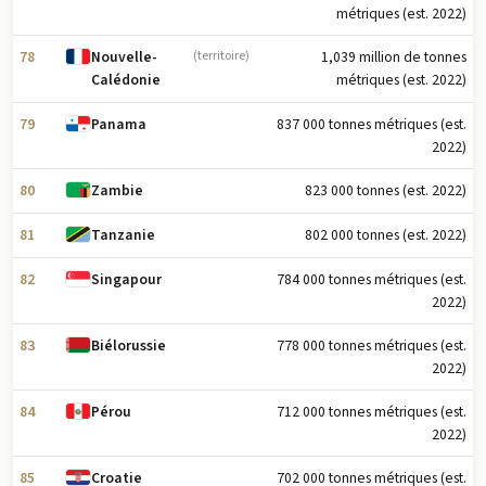
métriques (est. 2022)
78
1,039 million de tonnes
Nouvelle-
(territoire)
métriques (est. 2022)
Calédonie
79
837 000 tonnes métriques (est.
Panama
2022)
80
823 000 tonnes (est. 2022)
Zambie
81
802 000 tonnes (est. 2022)
Tanzanie
82
784 000 tonnes métriques (est.
Singapour
2022)
83
778 000 tonnes métriques (est.
Biélorussie
2022)
84
712 000 tonnes métriques (est.
Pérou
2022)
85
702 000 tonnes métriques (est.
Croatie