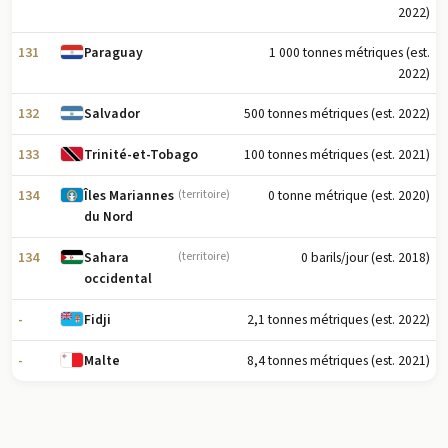
2022)
131
1 000 tonnes métriques (est.
Paraguay
2022)
132
500 tonnes métriques (est. 2022)
Salvador
133
100 tonnes métriques (est. 2021)
Trinité-et-Tobago
134
0 tonne métrique (est. 2020)
Îles Mariannes
(territoire)
du Nord
134
0 barils/jour (est. 2018)
Sahara
(territoire)
occidental
-
2,1 tonnes métriques (est. 2022)
Fidji
-
8,4 tonnes métriques (est. 2021)
Malte