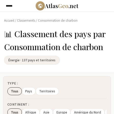
Atlas
Geo
.net
Accueil
/
Classements
/
Consommation de charbon
📊 Classement des pays par
Consommation de charbon
Énergie · 137 pays et territoires
TYPE :
Tous
Pays
Territoires
CONTINENT :
Tous
Afrique
Asie
Europe
Amérique du Nord
Amé