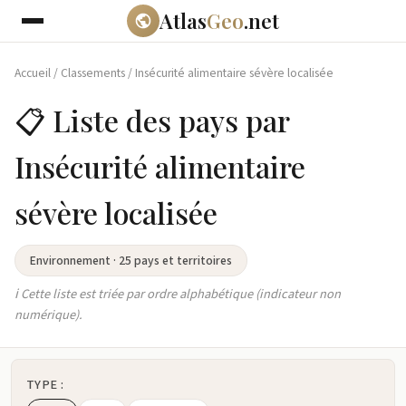
Atlas
Geo
.net
Accueil
/
Classements
/
Insécurité alimentaire sévère localisée
📋 Liste des pays par
Insécurité alimentaire
sévère localisée
Environnement · 25 pays et territoires
ℹ️ Cette liste est triée par ordre alphabétique (indicateur non
numérique).
TYPE :