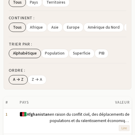
Tous
Pays
Territoires
CONTINENT :
Tous
Afrique
Asie
Europe
Amérique du Nord
Amé
TRIER PAR :
Alphabétique
Population
Superficie
PIB
ORDRE :
A → Z
Z → A
#
PAYS
VALEUR
1
en raison du conflit civil, des déplacements de
Afghanistan
populations et du ralentissement économique
- entre novembre 2021 et mars 2022, pendant
Lire
la saison de soudure hivernale, la situation de