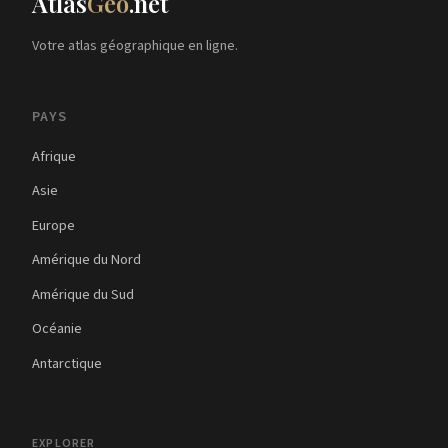
Atlas
Geo
.net
malgré une production céréalière réduite, la
disponibilité alimentaire au niveau national
Votre atlas géographique en ligne.
serait adéquate, mais l'accès reste un défi
majeur ; le pays a déjà connu des niveaux
élevés d'inflation des prix alimentaires dans le
passé, en raison de l'impact économique du
PAYS
conflit dans les zones orientales ; de plus, la
hausse des coûts de l'énergie, associée à des
Afrique
taux de chômage élevés et à des opportunités
Asie
de subsistance limitées, réduit le pouvoir
d'achat des ménages et pousse davantage de
Europe
personnes dans la pauvreté (2023)
Amérique du Nord
Amérique du Sud
Océanie
Antarctique
EXPLORER