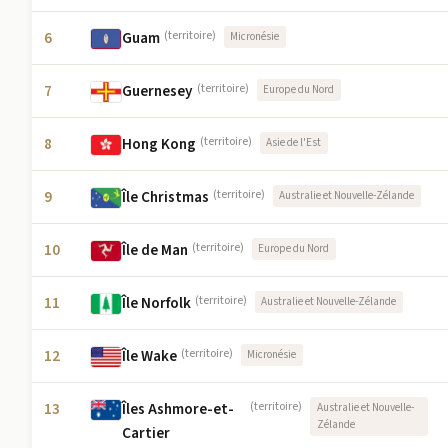
6
Guam
(territoire)
Micronésie
7
Guernesey
(territoire)
Europe du Nord
8
Hong Kong
(territoire)
Asie de l'Est
9
Île Christmas
(territoire)
Australie et Nouvelle-Zélande
10
Île de Man
(territoire)
Europe du Nord
11
Île Norfolk
(territoire)
Australie et Nouvelle-Zélande
12
Île Wake
(territoire)
Micronésie
13
Îles Ashmore-et-
(territoire)
Australie et Nouvelle-
Zélande
Cartier