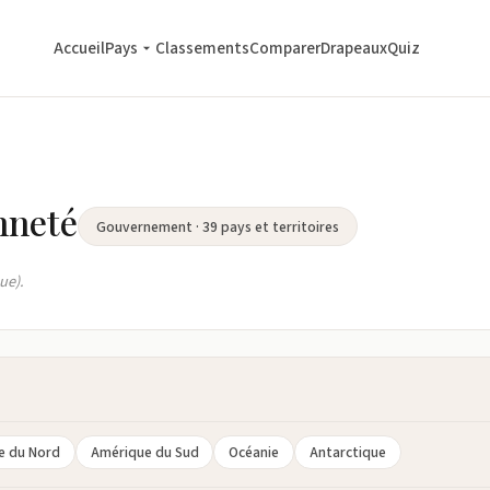
Accueil
Pays
Classements
Comparer
Drapeaux
Quiz
nneté
Gouvernement · 39 pays et territoires
ue).
e du Nord
Amérique du Sud
Océanie
Antarctique