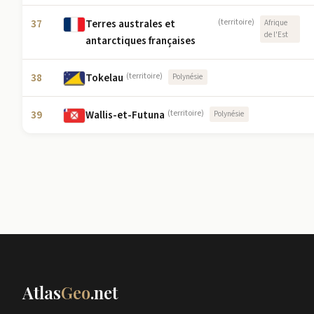
37
Terres australes et
(territoire)
Afrique
de l'Est
antarctiques françaises
38
Tokelau
(territoire)
Polynésie
39
Wallis-et-Futuna
(territoire)
Polynésie
Atlas
Geo
.net