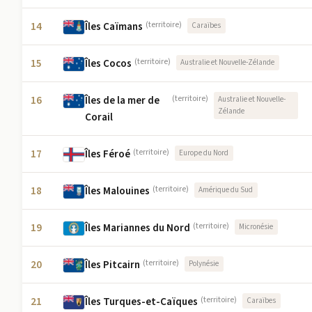
14
Îles Caïmans
(territoire)
Caraïbes
15
Îles Cocos
(territoire)
Australie et Nouvelle-Zélande
16
Îles de la mer de
(territoire)
Australie et Nouvelle-
Zélande
Corail
17
Îles Féroé
(territoire)
Europe du Nord
18
Îles Malouines
(territoire)
Amérique du Sud
19
Îles Mariannes du Nord
(territoire)
Micronésie
20
Îles Pitcairn
(territoire)
Polynésie
21
Îles Turques-et-Caïques
(territoire)
Caraïbes