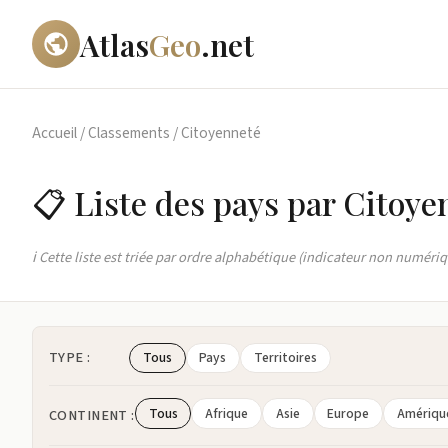
Atlas
Geo
.net
Accueil
/
Classements
/
Citoyenneté
📋 Liste des pays par Citoye
ℹ️ Cette liste est triée par ordre alphabétique (indicateur non numériq
TYPE :
Tous
Pays
Territoires
Tous
Afrique
Asie
Europe
Amériqu
CONTINENT :