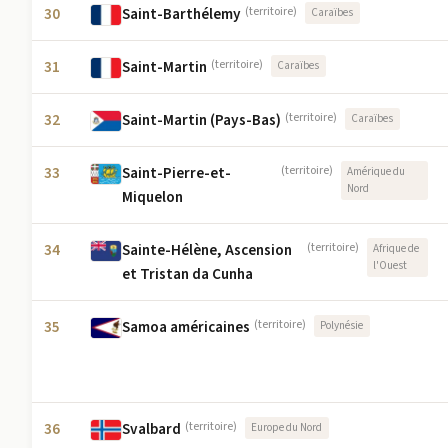
30
Saint-Barthélemy
(territoire)
Caraïbes
31
Saint-Martin
(territoire)
Caraïbes
32
Saint-Martin (Pays-Bas)
(territoire)
Caraïbes
33
Saint-Pierre-et-
(territoire)
Amérique du
Nord
Miquelon
34
Sainte-Hélène, Ascension
(territoire)
Afrique de
l'Ouest
et Tristan da Cunha
35
Samoa américaines
(territoire)
Polynésie
36
Svalbard
(territoire)
Europe du Nord