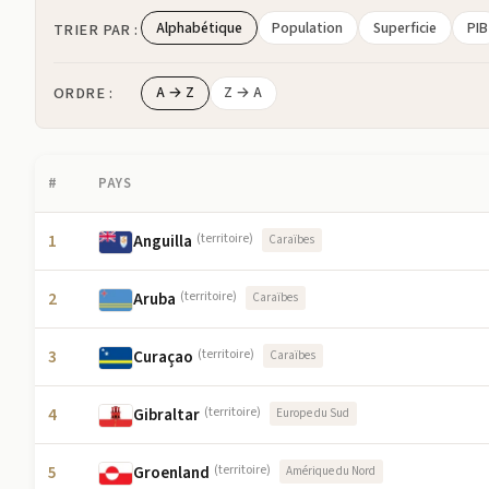
Alphabétique
Population
Superficie
PIB
TRIER PAR :
ORDRE :
A → Z
Z → A
#
PAYS
1
Anguilla
(territoire)
Caraïbes
2
Aruba
(territoire)
Caraïbes
3
Curaçao
(territoire)
Caraïbes
4
Gibraltar
(territoire)
Europe du Sud
5
Groenland
(territoire)
Amérique du Nord