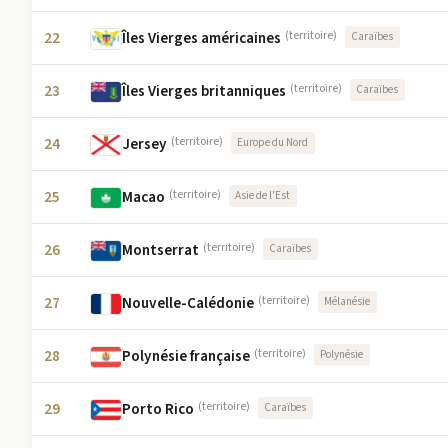
22
Îles Vierges américaines
(territoire)
Caraïbes
23
Îles Vierges britanniques
(territoire)
Caraïbes
24
Jersey
(territoire)
Europe du Nord
25
Macao
(territoire)
Asie de l'Est
26
Montserrat
(territoire)
Caraïbes
27
Nouvelle-Calédonie
(territoire)
Mélanésie
28
Polynésie française
(territoire)
Polynésie
29
Porto Rico
(territoire)
Caraïbes